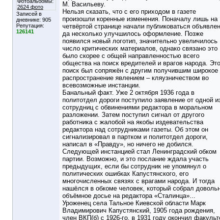
Фотоальбомы:
М. Васильеву.
2624 фото
Нельзя сказать, что с его приходом в газете
Записей в
произошли коренные изменения. Поначалу лишь на
дневнике:
905
Репутация:
четвёртой странице начали публиковаться объявле
126141
да несколько улучшилось оформление. Позже
появился новый логотип, значительно увеличилось
число критических материалов, однако связано это
было скорее с общей направленностью всего
общества на поиск вредителей и врагов народа. Эт
поиск был сопряжён с другим получившим широкое
распространение явлением – кляузничеством во
всевозможные инстанции.
Банальный факт. Уже 2 октября 1936 года в
политотдел дороги поступило заявление от одной и
сотрудниц с обвинениями редактора в моральном
разложении. Затем поступил сигнал от другого
работника с жалобой на якобы издевательства
редактора над сотрудниками газеты. Об этом он
сигнализировал в партком и политотдел дороги,
написал в «Правду», но ничего не добился.
Следующей инстанцией стал Ленинградский обком
партии. Возможно, и это послание ждала участь
предыдущих, если бы сотрудник не упомянул о
политических ошибках Капустянского, его
многочисленных связях с врагами народа. И тогда
нашёлся в обкоме человек, который собрал доволь
объёмное досье на редактора «Сталинца»...
Уроженец села Тальное Киевской области Марк
Владимирович Капустянский, 1905 года рождения,
член ВКП(б) с 1926-го, в 1931 году окончил факульт