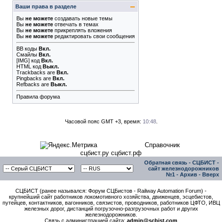
Ваши права в разделе
Вы
не можете
создавать новые темы
Вы
не можете
отвечать в темах
Вы
не можете
прикреплять вложения
Вы
не можете
редактировать свои сообщения
BB коды
Вкл.
Смайлы
Вкл.
[IMG]
код
Вкл.
HTML код
Выкл.
Trackbacks
are
Вкл.
Pingbacks
are
Вкл.
Refbacks
are
Выкл.
Правила форума
Часовой пояс GMT +3, время:
10:48
.
Справочник
сцбист.ру сцбист.рф
Обратная связь
-
СЦБИСТ -
сайт железнодорожников
№1
-
Архив
-
Вверх
СЦБИСТ (ранее назывался: Форум СЦБистов - Railway Automation Forum) -
крупнейший сайт работников локомотивного хозяйства, движенцев, эсцебистов,
путейцев, контактников, вагонников, связистов, проводников, работников ЦФТО, ИВЦ
железных дорог, дистанций погрузочно-разгрузочных работ и других
железнодорожников.
Связь с администрацией сайта:
admin@scbist.com