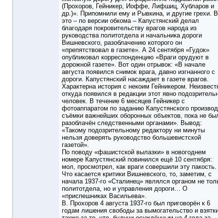
(Прохоров, Гейникер, Иоффе, Лифшиц, Хубларов и
др.)». Припомнили ему и Рывкина, и другие грехи. 
это – по версии обкома – Капустянский делал
благодаря покровительству врагов народа из
руководства политотдела и начальника дороги
Вишневского, разоблачению которого он
«препятствовал в газете». А 24 сентября «Гудок»
опубликовал корреспонденцию «Враги орудуют в
дорожной газете». Вот один отрывок: «В начале
августа появился снимок врага, давно изгнанного с
дороги. Капустянский насаждает в газете врагов.
Характерна история с некоим Гейникером. Неизвест
откуда появился в редакции этот явно подозритель
человек. В течение 6 месяцев Гейникер с
фотоаппаратом по заданию Капустянского произво
съёмки важнейших оборонных объектов, пока не бы
разоблачён следственными органами». Вывод:
«Такому подозрительному редактору ни минуты
нельзя доверять руководство большевистской
газетой».
По поводу «фашистской вылазки» в новогоднем
номере Капустянский повинился ещё 10 сентября:
мол, просмотрел, как враги совершили эту пакость.
Что касается критики Вишневского, то, заметим, с
начала 1937-го «Сталинец» являлся органом не тол
политотдела, но и управления дороги… О
«приспешниках Васильева».
В. Прохоров 4 августа 1937-го был приговорён к 6
годам лишения свободы за вымогательство и взятки
также за то, что, будучи осуждённым на 4 года за