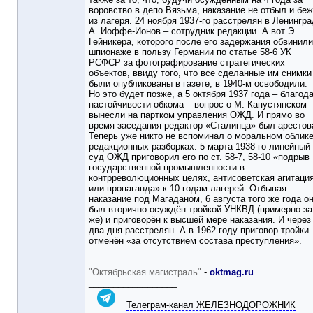
воровство в депо Вязьма, наказание не отбыл и бе
из лагеря. 24 ноября 1937-го расстрелян в Ленингр
А. Иоффе-Ионов – сотрудник редакции. А вот Э.
Гейникера, которого после его задержания обвинили
шпионаже в пользу Германии по статье 58-6 УК
РСФСР за фотографирование стратегических
объектов, ввиду того, что все сделанные им снимки
были опубликованы в газете, в 1940-м освободили.
Но это будет позже, а 5 октября 1937 года – благод
настойчивости обкома – вопрос о М. Капустянском
вынесли на партком управления ОЖД. И прямо во
время заседания редактор «Сталинца» был арестов
Теперь уже никто не вспоминал о моральном облике
редакционных разборках. 5 марта 1938-го линейный
суд ОЖД приговорил его по ст. 58-7, 58-10 «подрыв
государственной промышленности в
контрреволюционных целях, антисоветская агитаци
или пропаганда» к 10 годам лагерей. Отбывая
наказание под Магаданом, 6 августа того же года о
был вторично осуждён тройкой УНКВД (примерно за
же) и приговорён к высшей мере наказания. И через
два дня расстрелян. А в 1962 году приговор тройки
отменён «за отсутствием состава преступления».
"Октябрьская магистраль"
-
oktmag.ru
__________________
Телеграм-канал ЖЕЛЕЗНОДОРОЖНИК