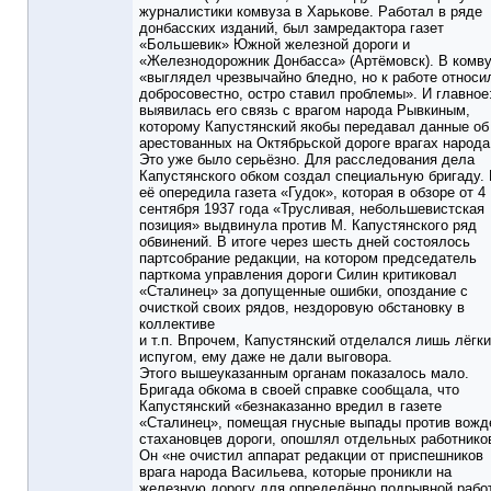
журналистики комвуза в Харькове. Работал в ряде
донбасских изданий, был замредактора газет
«Большевик» Южной железной дороги и
«Железнодорожник Донбасса» (Артёмовск). В комв
«выглядел чрезвычайно бледно, но к работе относи
добросовестно, остро ставил проблемы». И главное
выявилась его связь с врагом народа Рывкиным,
которому Капустянский якобы передавал данные об
арестованных на Октябрьской дороге врагах народа
Это уже было серьёзно. Для расследования дела
Капустянского обком создал специальную бригаду.
её опередила газета «Гудок», которая в обзоре от 4
сентября 1937 года «Трусливая, небольшевистская
позиция» выдвинула против М. Капустянского ряд
обвинений. В итоге через шесть дней состоялось
партсобрание редакции, на котором председатель
парткома управления дороги Силин критиковал
«Сталинец» за допущенные ошибки, опоздание с
очисткой своих рядов, нездоровую обстановку в
коллективе
и т.п. Впрочем, Капустянский отделался лишь лёгк
испугом, ему даже не дали выговора.
Этого вышеуказанным органам показалось мало.
Бригада обкома в своей справке сообщала, что
Капустянский «безнаказанно вредил в газете
«Сталинец», помещая гнусные выпады против вожд
стахановцев дороги, опошлял отдельных работнико
Он «не очистил аппарат редакции от приспешников
врага народа Васильева, которые проникли на
железную дорогу для определённо подрывной рабо