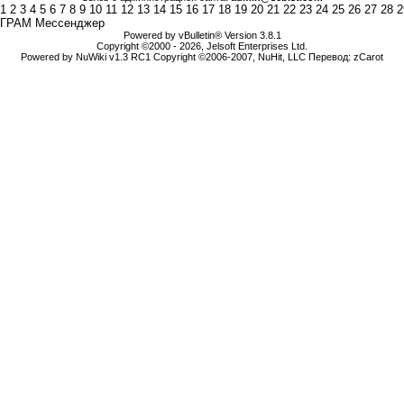
1
2
3
4
5
6
7
8
9
10
11
12
13
14
15
16
17
18
19
20
21
22
23
24
25
26
27
28
2
ГРАМ Мессенджер
Powered by vBulletin® Version 3.8.1
Copyright ©2000 - 2026, Jelsoft Enterprises Ltd.
Powered by NuWiki v1.3 RC1 Copyright ©2006-2007, NuHit, LLC Перевод: zCarot