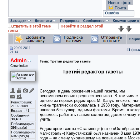
Новые фото
Почта
Ошибка
Закладки
Дневники
Поддержка
Сообщество
Комментарии к
Ответить в этой теме
Перейти в раздел этой
темы
Опции
29.09.2011,
#
1
(
ссы
21:14
Admin
Тема:
Третий редактор газеты
Crow indian
Третий редактор газеты
Сегодня, в день рождения нашей газеты, мы
вспоминаем своих предшественников. В том числе
одного из первых редакторов М. Капустянского, чья
Регистрация:
жизнь трагически оборвалась в 1938 году. Материа
21.02.2009
написан без купюр, одними фактами. Время, в кото
Возраст: 41
довелось работать нашим коллегам, должно чему-т
Сообщений:
учить.
30,457
Поблагодарил:
398
раз(а)
Редактором газеты «Сталинец» (ныне «Октябрьская
Поблагодарили
магистраль») Капустянский был назначен 8 мая 193
6048 раз(а)
года – на смену уходившему на повышение в Москв