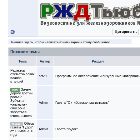
Цитировать
Нажмите здесь, чтобы написать комментарий к этому сообщению
Похожие темы
Тема
Автор
Раздел
Редактор
схематических
art29
Программное обеспечение и визуальные материал
планов
станций
Зачем
[ОМ]
дороге третий
рельс?
Зубчатая
Admin
Газета "Октябрьская магистраль"
«железка»
способна
забраться
очень высоко
Обзор
[Гудок]
газеты “Гудок”
Admin
Газета "Гудок"
от 13 мая 2011
года