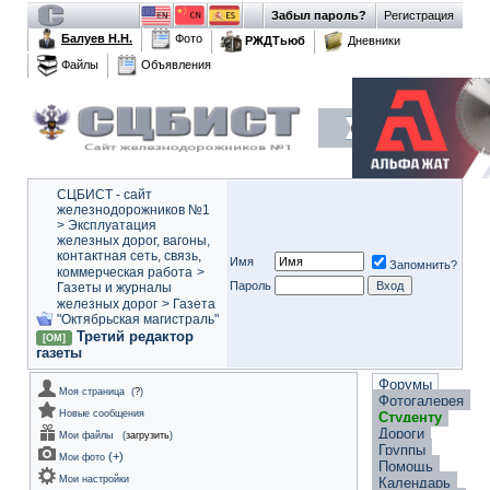
Забыл пароль?
Регистрация
Балуев Н.Н.
Фото
РЖДТьюб
Дневники
Файлы
Объявления
СЦБИСТ - сайт
железнодорожников №1
>
Эксплуатация
железных дорог, вагоны,
контактная сеть, связь,
Имя
Запомнить?
коммерческая работа
>
Пароль
Газеты и журналы
железных дорог
>
Газета
"Октябрьская магистраль"
Третий редактор
[ОМ]
газеты
Форумы
Моя страница
(
?
)
Фотогалерея
Новые сообщения
Студенту
Дороги
Мои файлы
(
загрузить
)
Группы
(
+
)
Мои фото
Помощь
Мои настройки
Календарь