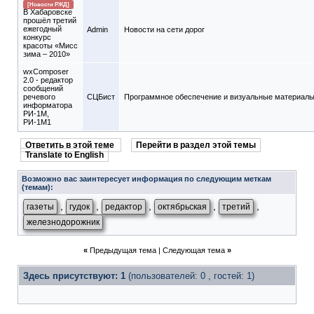
[Новости РЖД]
В Хабаровске
прошёл третий
ежегодный
Admin
Новости на сети дорог
конкурс
красоты «Мисс
зима – 2010»
wxComposer
2.0 - редактор
сообщений
речевого
СЦБист
Программное обеспечение и визуальные материал
информатора
РИ-1М,
РИ-1М1
Ответить в этой теме
Перейти в раздел этой темы
Translate to English
Возможно вас заинтересует информация по следующим меткам
(темам):
,
,
,
,
,
газеты
гудок
редактор
октябрьская
третий
железнодорожник
«
Предыдущая тема
|
Следующая тема
»
Здесь присутствуют: 1
(пользователей: 0 , гостей: 1)