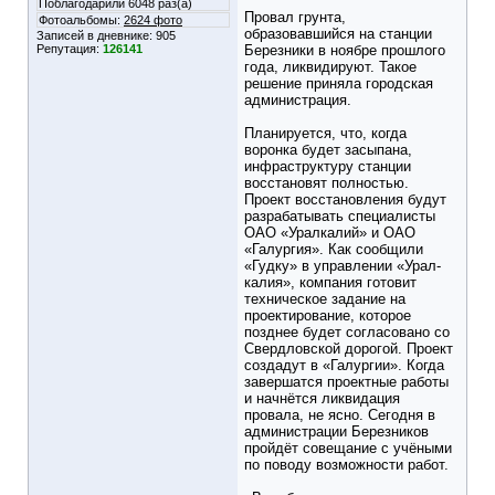
Поблагодарили 6048 раз(а)
Провал грунта,
Фотоальбомы:
2624 фото
образовавшийся на станции
Записей в дневнике:
905
Репутация:
126141
Березники в ноябре прошлого
года, ликвидируют. Такое
решение приняла городская
администрация.
Планируется, что, когда
воронка будет засыпана,
инфраструктуру станции
восстановят полностью.
Проект восстановления будут
разрабатывать специалисты
ОАО «Уралкалий» и ОАО
«Галургия». Как сообщили
«Гудку» в управлении «Урал-
калия», компания готовит
техническое задание на
проектирование, которое
позднее будет согласовано со
Свердловской дорогой. Проект
создадут в «Галургии». Когда
завершатся проектные работы
и начнётся ликвидация
провала, не ясно. Сегодня в
администрации Березников
пройдёт совещание с учёными
по поводу возможности работ.