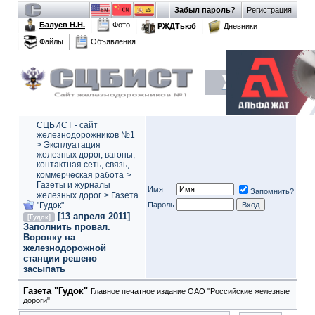
Забыл пароль?
Регистрация
Балуев Н.Н.
Фото
РЖДТьюб
Дневники
Файлы
Объявления
СЦБИСТ - сайт
железнодорожников №1
>
Эксплуатация
железных дорог, вагоны,
контактная сеть, связь,
коммерческая работа
>
Газеты и журналы
Имя
Запомнить?
железных дорог
>
Газета
"Гудок"
Пароль
[13 апреля 2011]
[Гудок]
Заполнить провал.
Воронку на
железнодорожной
станции решено
засыпать
Газета "Гудок"
Главное печатное издание ОАО "Российские железные
дороги"