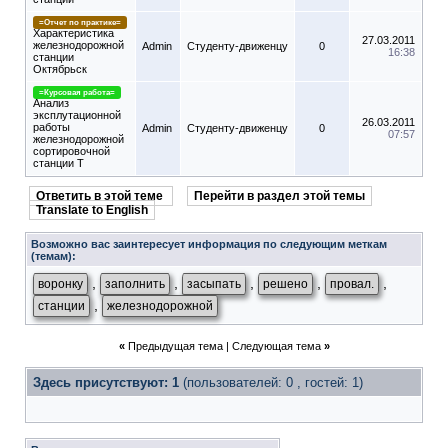
=Отчет по практике=
Характеристика
27.03.2011
железнодорожной
Admin
Студенту-движeнцу
0
16:38
станции
Октябрьск
=Курсовая работа=
Анализ
эксплутационной
26.03.2011
работы
Admin
Студенту-движeнцу
0
07:57
железнодорожной
сортировочной
станции Т
Ответить в этой теме
Перейти в раздел этой темы
Translate to English
Возможно вас заинтересует информация по следующим меткам
(темам):
,
,
,
,
,
воронку
заполнить
засыпать
решено
провал.
,
станции
железнодорожной
«
Предыдущая тема
|
Следующая тема
»
Здесь присутствуют: 1
(пользователей: 0 , гостей: 1)