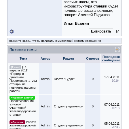
рассчитываем, что
инфраструктура станции будет
полностью восстановлена», -
говорит Алексей Пидяшов.
Игнат Вьюгин
14
Цитировать
Нажмите здесь, чтобы написать комментарий к этому сообщению
Похожие темы
Последнее
Тема
Автор
Раздел
Ответов
сообщение
[14
[Гудок]
апреля 2011]
«Город» в
движении.
17.04.2011
Admin
Газета "Гудок"
0
Перемена статуса
10:04
станции не
повлияла на ритм
работы
=Курсовая работа=
Проектирование
узловой
07.04.2011
Admin
Студенту-движeнцу
0
участковой
10:18
железнодорожной
станции
Работа
=Диплом=
05.04.2011
железнодорожной
Admin
Студенту-движeнцу
0
20:35
станции