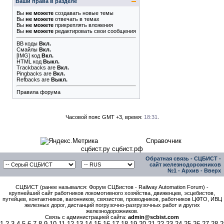
Ваши права в разделе
Вы
не можете
создавать новые темы
Вы
не можете
отвечать в темах
Вы
не можете
прикреплять вложения
Вы
не можете
редактировать свои сообщения
BB коды
Вкл.
Смайлы
Вкл.
[IMG]
код
Вкл.
HTML код
Выкл.
Trackbacks
are
Вкл.
Pingbacks
are
Вкл.
Refbacks
are
Выкл.
Правила форума
Часовой пояс GMT +3, время:
18:31
.
Справочник
сцбист.ру сцбист.рф
Обратная связь
-
СЦБИСТ -
сайт железнодорожников
№1
-
Архив
-
Вверх
СЦБИСТ (ранее назывался: Форум СЦБистов - Railway Automation Forum) -
крупнейший сайт работников локомотивного хозяйства, движенцев, эсцебистов,
путейцев, контактников, вагонников, связистов, проводников, работников ЦФТО, ИВЦ
железных дорог, дистанций погрузочно-разгрузочных работ и других
железнодорожников.
Связь с администрацией сайта:
admin@scbist.com
1
2
3
4
5
6
7
8
9
10
11
12
13
14
15
16
17
18
19
20
21
22
23
24
25
26
27
28
2