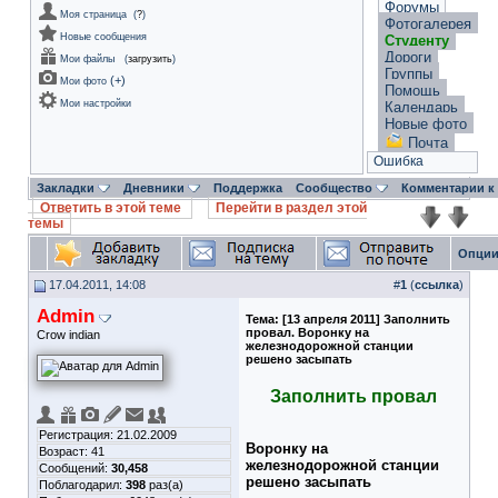
Форумы
Моя страница
(
?
)
Фотогалерея
Новые сообщения
Студенту
Дороги
Мои файлы
(
загрузить
)
Группы
(
+
)
Мои фото
Помощь
Мои настройки
Календарь
Новые фото
Почта
Ошибка
Закладки
Дневники
Поддержка
Сообщество
Комментарии к
Ответить в этой теме
Перейти в раздел этой
темы
Опции
17.04.2011, 14:08
#
1
(
ссылка
)
Admin
Тема:
[13 апреля 2011] Заполнить
провал. Воронку на
Crow indian
железнодорожной станции
решено засыпать
Заполнить провал
Регистрация: 21.02.2009
Воронку на
Возраст: 41
железнодорожной станции
Сообщений:
30,458
решено засыпать
Поблагодарил:
398
раз(а)