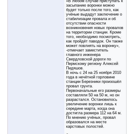
«В любом случае приступать к
засыпанию воронки можно
будет только после того, как
учёные выдадут заключение о
стабилизации провала и об
отсутствии опасности
возникновения новых провалов
на территории станции. Кроме
того, необходимо посмотреть,
как пройдёт паводок. Он также
может повлиять на воронку»,
-отмечает заместитель
главного инженера
Свердловской дороги по
Пермскому региону Алексей
Пидяшов.
В ночь с 24 на 25 ноября 2010
года в нечётной горловине
станции Березники произошёл
провал грунта.
Первоначальные его размеры
составляли 50 на 50 м, но он
разрастался. Остановилось
увеличение воронки лишь к
середине марта, когда она
достигла размера 112 на 64 м.
По мнению учёных, провал
образовался на месте
карстовых полостей.