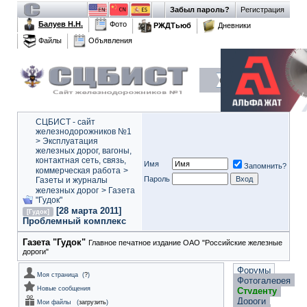
Забыл пароль?
Регистрация
Балуев Н.Н.
Фото
РЖДТьюб
Дневники
Файлы
Объявления
СЦБИСТ - сайт
железнодорожников №1
>
Эксплуатация
железных дорог, вагоны,
контактная сеть, связь,
Имя
Запомнить?
коммерческая работа
>
Пароль
Газеты и журналы
железных дорог
>
Газета
"Гудок"
[28 марта 2011]
[Гудок]
Проблемный комплекс
Газета "Гудок"
Главное печатное издание ОАО "Российские железные
дороги"
Форумы
Моя страница
(
?
)
Фотогалерея
Новые сообщения
Студенту
Дороги
Мои файлы
(
загрузить
)