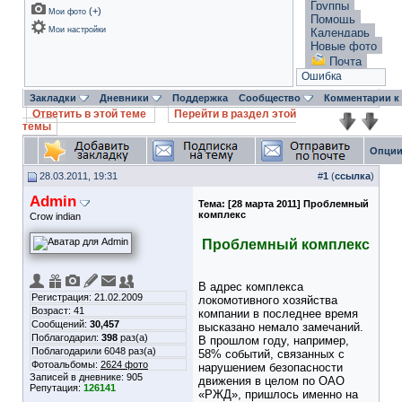
Группы
(
+
)
Мои фото
Помощь
Мои настройки
Календарь
Новые фото
Почта
Ошибка
Закладки
Дневники
Поддержка
Сообщество
Комментарии к
Ответить в этой теме
Перейти в раздел этой
темы
Опции
28.03.2011, 19:31
#
1
(
ссылка
)
Admin
Тема:
[28 марта 2011] Проблемный
комплекс
Crow indian
Проблемный комплекс
В адрес комплекса
Регистрация: 21.02.2009
локомотивного хозяйства
Возраст: 41
компании в последнее время
Сообщений:
30,457
высказано немало замечаний.
Поблагодарил:
398
раз(а)
В прошлом году, например,
Поблагодарили 6048 раз(а)
58% событий, связанных с
Фотоальбомы:
2624 фото
нарушением безопасности
Записей в дневнике:
905
движения в целом по ОАО
Репутация:
126141
«РЖД», пришлось именно на