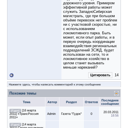
дорожного уровня. Примером
эффективной работы может
служить ЗападноСибирская
магистраль, где при большом
объёме перевозок нет проблем
ни с участковой скоростью, ни
с использованием
локомотивного парка. Быть
может, если опыт работы, и в
первую очередь координации
взаимодействия региональных
подразделений ЗСЖД, будет
использован на сети, то и
локомотивное хозяйство в
целом станет вызывать
меньше нареканий?
14
Цитировать
Нажмите здесь, чтобы написать комментарий к этому сообщению
Похожие темы
Последнее
Тема
Автор
Раздел
Ответов
сообщение
[16 марта
[Гудок]
20.03.2011
2011] «ТрансРоссия
Admin
Газета "Гудок"
0
18:56
2011»
[14 марта
[Гудок]
2011] Смотр последних