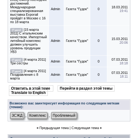
достижений.
Международная
18.03.2011
Admin
Газета "Гудок"
0
специализированная
19:41
выставка Exporail
пройдёт в Москве с 16
по 18 марта
[15 марта
[Гудок]
2011] С итальянским
качеством. Импортный
15.03.2011
литейный комплекс
Admin
Газета "Гудок"
0
20:06
должен улучшить
уровень продукции
УВЗ
[4 марта 2011]
07.03.2011
[Гудок]
Admin
Газета "Гудок"
0
Три сестры
18:18
[4 марта 2011]
[Гудок]
07.03.2011
Поздравления с 8
Admin
Газета "Гудок"
0
18:11
марта
Ответить в этой теме
Перейти в раздел этой темы
Translate to English
Возможно вас заинтересует информация по следующим меткам
(темам):
,
,
ЗСЖД
Комплекс
Проблемный
«
Предыдущая тема
|
Следующая тема
»