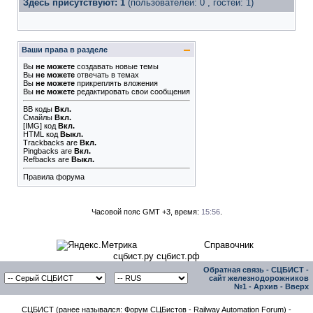
Здесь присутствуют: 1
(пользователей: 0 , гостей: 1)
Ваши права в разделе
Вы
не можете
создавать новые темы
Вы
не можете
отвечать в темах
Вы
не можете
прикреплять вложения
Вы
не можете
редактировать свои сообщения
BB коды
Вкл.
Смайлы
Вкл.
[IMG]
код
Вкл.
HTML код
Выкл.
Trackbacks
are
Вкл.
Pingbacks
are
Вкл.
Refbacks
are
Выкл.
Правила форума
Часовой пояс GMT +3, время:
15:56
.
Справочник
сцбист.ру сцбист.рф
Обратная связь
-
СЦБИСТ -
сайт железнодорожников
№1
-
Архив
-
Вверх
СЦБИСТ (ранее назывался: Форум СЦБистов - Railway Automation Forum) -