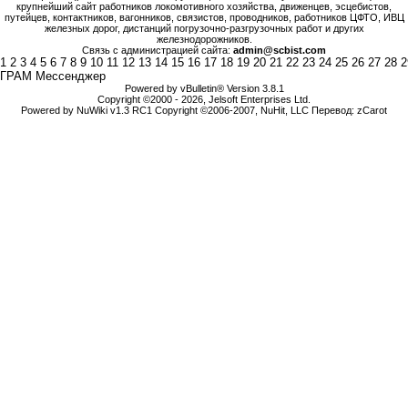
крупнейший сайт работников локомотивного хозяйства, движенцев, эсцебистов,
путейцев, контактников, вагонников, связистов, проводников, работников ЦФТО, ИВЦ
железных дорог, дистанций погрузочно-разгрузочных работ и других
железнодорожников.
Связь с администрацией сайта:
admin@scbist.com
1
2
3
4
5
6
7
8
9
10
11
12
13
14
15
16
17
18
19
20
21
22
23
24
25
26
27
28
2
ГРАМ Мессенджер
Powered by vBulletin® Version 3.8.1
Copyright ©2000 - 2026, Jelsoft Enterprises Ltd.
Powered by NuWiki v1.3 RC1 Copyright ©2006-2007, NuHit, LLC Перевод: zCarot