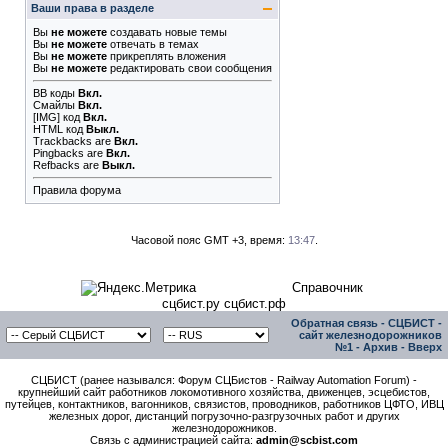
Ваши права в разделе
Вы
не можете
создавать новые темы
Вы
не можете
отвечать в темах
Вы
не можете
прикреплять вложения
Вы
не можете
редактировать свои сообщения
BB коды
Вкл.
Смайлы
Вкл.
[IMG]
код
Вкл.
HTML код
Выкл.
Trackbacks
are
Вкл.
Pingbacks
are
Вкл.
Refbacks
are
Выкл.
Правила форума
Часовой пояс GMT +3, время:
13:47
.
Справочник
сцбист.ру сцбист.рф
Обратная связь
-
СЦБИСТ -
сайт железнодорожников
№1
-
Архив
-
Вверх
СЦБИСТ (ранее назывался: Форум СЦБистов - Railway Automation Forum) -
крупнейший сайт работников локомотивного хозяйства, движенцев, эсцебистов,
путейцев, контактников, вагонников, связистов, проводников, работников ЦФТО, ИВЦ
железных дорог, дистанций погрузочно-разгрузочных работ и других
железнодорожников.
Связь с администрацией сайта:
admin@scbist.com