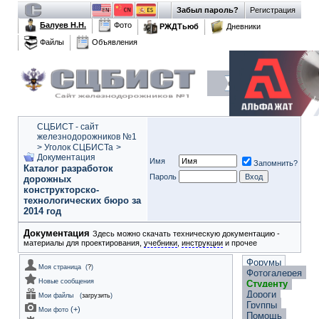
Забыл пароль?
Регистрация
Балуев Н.Н.
Фото
РЖДТьюб
Дневники
Файлы
Объявления
СЦБИСТ - сайт
железнодорожников №1
>
Уголок СЦБИСТа
>
Документация
Имя
Запомнить?
Каталог разработок
Пароль
дорожных
конструкторско-
технологических бюро за
2014 год
Документация
Здесь можно скачать техническую документацию -
материалы для проектирования,
учебники
,
инструкции
и прочее
Форумы
Моя страница
(
?
)
Фотогалерея
Новые сообщения
Студенту
Дороги
Мои файлы
(
загрузить
)
Группы
(
+
)
Мои фото
Помощь