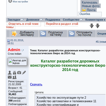
Мои настройки
Календарь
Новые фото
Почта
Ошибка
Закладки
Дневники
Поддержка
Сообщество
Комментарии к
Ответить в этой теме
Перейти в раздел этой
темы
Опции
01.01.2016,
#
1
(
ссы
16:51
Admin
Тема:
Каталог разработок дорожных конструкторско-
технологических бюро за 2014 год
Crow indian
Каталог разработок дорожных
конструкторско-технологических бюро 
2014 год
Регистрация:
Скачать
21.02.2009
Возраст: 41
Сообщений:
Цитата:
30,463
Хозяйство по эксплуатации пути 2
Поблагодарил:
398
раз(а)
Хозяйство автоматики и телемеханики 11
Поблагодарили
Хозяйство электрификации и