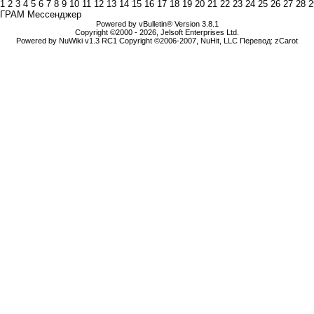
1
2
3
4
5
6
7
8
9
10
11
12
13
14
15
16
17
18
19
20
21
22
23
24
25
26
27
28
2
ГРАМ Мессенджер
Powered by vBulletin® Version 3.8.1
Copyright ©2000 - 2026, Jelsoft Enterprises Ltd.
Powered by NuWiki v1.3 RC1 Copyright ©2006-2007, NuHit, LLC Перевод: zCarot