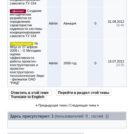
самолета ТУ-154
Создание
=Диплом=
методических
разработок по
определению
01.08.2012
Admin
Авиация
0
характеристик
16:46
надежности системы
кондиционирования
самолета ТУ-154
№
=Распоряжение=
881р от 27 апреля
2009 г. - О Методике
оценки
эффективности
работы проектно-
15.07.2012
Admin
2009 год
0
конструкторских и
23:35
проектно-
конструкторско-
технологических бюро
- филиалов ОАО
"РЖД"
Ответить в этой теме
Перейти в раздел этой темы
Translate to English
«
Предыдущая тема
|
Следующая тема
»
Здесь присутствуют: 1
(пользователей: 0 , гостей: 1)