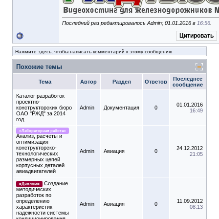
Последний раз редактировалось Admin; 01.01.2016 в
16:56
.
Цитировать
Нажмите здесь, чтобы написать комментарий к этому сообщению
Похожие темы
Последнее
Тема
Автор
Раздел
Ответов
сообщение
Каталог разработок
проектно-
01.01.2016
конструкторских бюро
Admin
Документация
0
16:49
ОАО "РЖД" за 2014
год
=Лабораторная работа=
Анализ, расчеты и
оптимизация
конструкторско-
24.12.2012
Admin
Авиация
0
технологических
21:05
размерных цепей
корпусных деталей
авиадвигателей
Создание
=Диплом=
методических
разработок по
определению
11.09.2012
Admin
Авиация
0
характеристик
08:13
надежности системы
кондиционирования