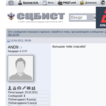
Балуев Н.Н.
Фото
РЖДТьюб
Дневники
Это сообщение показано отдельно, перейти в тему, где размещено сообщение:
ЭЦ-12-03
13.04.2012, 09:09
AND9
большое тебе спасибо!
Кандидат в V.I.P.
Регистрация: 20.03.2012
Сообщений:
3
Поблагодарил:
0
раз(а)
Поблагодарили 0 раз(а)