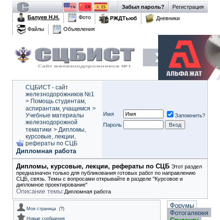
Забыл пароль?
Регистрация
Балуев Н.Н.
Фото
РЖДТьюб
Дневники
Файлы
Объявления
СЦБИСТ - сайт
железнодорожников №1
>
Помощь студентам,
аспирантам, учащимся
>
Имя
Учебные материалы
Запомнить?
железнодорожной
Пароль
тематики
>
Дипломы,
курсовые, лекции,
рефераты по СЦБ
Дипломная работа
Дипломы, курсовые, лекции, рефераты по СЦБ
Этот раздел
предназначен только для публикования готовых работ по направлению
СЦБ, связь. Темы с вопросами открывайте в разделе "Курсовое и
дипломное проектирование"
Описание темы:
Дипломная работа
Форумы
Моя страница
(
?
)
Фотогалерея
Новые сообщения