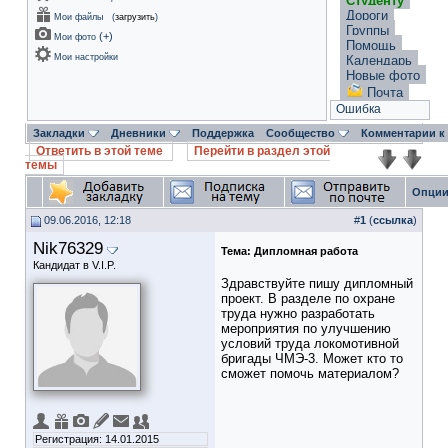
Студенту
Дороги
Мои файлы
(
загрузить
)
Группы
(
+
)
Мои фото
Помощь
Мои настройки
Календарь
Новые фото
Почта
Ошибка
Закладки
Дневники
Поддержка
Сообщество
Комментарии к
Ответить в этой теме
Перейти в раздел этой
темы
Опции
09.06.2016, 12:18
#
1
(
ссылка
)
Nik76329
Тема:
Дипломная работа
Кандидат в V.I.P.
Здравствуйте пишу дипломный
проект. В разделе по охране
труда нужно разработать
мероприятия по улучшению
условий труда локомотивной
бригады ЧМЭ-3. Может кто то
сможет помочь материалом?
Регистрация: 14.01.2015