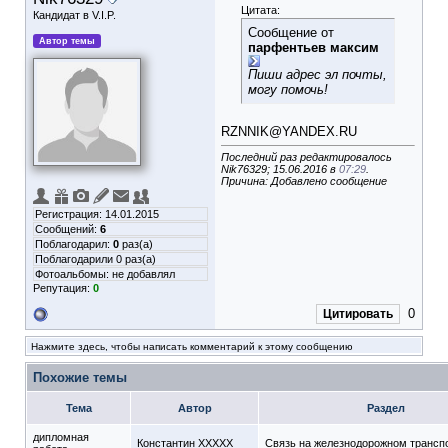
Цитата:
Кандидат в V.I.P.
Сообщение от
Автор темы
парфентьев максим
Пиши адрес эл почты,
могу помочь!
RZNNIK@YANDEX.RU
Последний раз редактировалось
Nik76329; 15.06.2016 в
07:29
.
Причина: Добавлено сообщение
Регистрация: 14.01.2015
Сообщений:
6
Поблагодарил:
0
раз(а)
Поблагодарили 0 раз(а)
Фотоальбомы:
не добавлял
Репутация:
0
0
Цитировать
Нажмите здесь, чтобы написать комментарий к этому сообщению
Похожие темы
Тема
Автор
Раздел
дипломная
Константин XXXXX
Связь на железнодорожном трансп