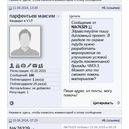
11.06.2016, 13:28
#
5
(
ссылка
)
парфентьев максим
Цитата:
Кандидат в V.I.P.
Сообщение от
Nik76329
Здравствуйте пишу
дипломный проект. В
разделе по охране
труда нужно
разработать
мероприятия по
улучшению условий
труда локомотивной
бригады ЧМЭ-3.
Может кто то
Регистрация: 01.02.2015
сможет помочь
Сообщений:
168
материалом?
Поблагодарил:
1
раз(а)
Поблагодарили 29 раз(а)
Фотоальбомы:
не добавлял
Пиши адрес эл почты, могу
Репутация:
1
помочь!
0
Цитировать
Нажмите здесь, чтобы написать комментарий к этому сообщению
15.06.2016, 07:29
#
6
(
ссылка
)
Nik76329
Nik76329 добавил 15.06.2016 в 08:29