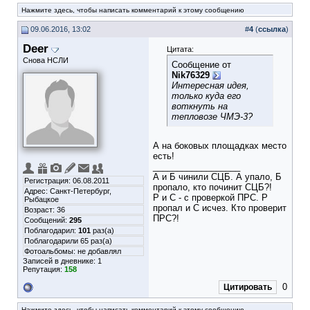
Нажмите здесь, чтобы написать комментарий к этому сообщению
09.06.2016, 13:02
#
4
(
ссылка
)
Deer
Цитата:
Снова НСЛИ
Сообщение от
Nik76329
Интересная идея,
только куда его
воткнуть на
тепловозе ЧМЭ-3?
А на боковых площадках место
есть!
__________________
А и Б чинили СЦБ. А упало, Б
Регистрация: 06.08.2011
пропало, кто починит СЦБ?!
Адрес: Санкт-Петербург,
Р и С - с проверкой ПРС. Р
Рыбацкое
пропал и С исчез. Кто проверит
Возраст: 36
ПРС?!
Сообщений:
295
Поблагодарил:
101
раз(а)
Поблагодарили 65 раз(а)
Фотоальбомы:
не добавлял
Записей в дневнике:
1
Репутация:
158
0
Цитировать
Нажмите здесь, чтобы написать комментарий к этому сообщению