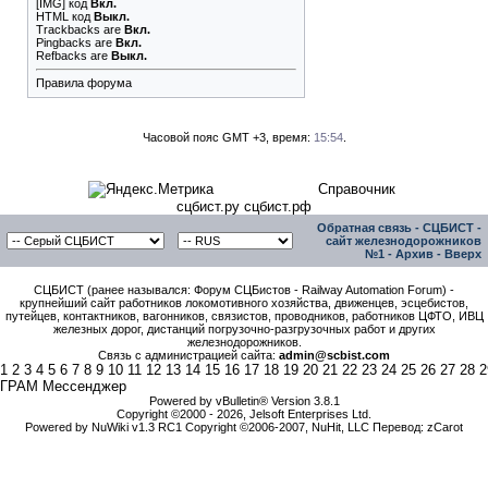
[IMG]
код
Вкл.
HTML код
Выкл.
Trackbacks
are
Вкл.
Pingbacks
are
Вкл.
Refbacks
are
Выкл.
Правила форума
Часовой пояс GMT +3, время:
15:54
.
Справочник
сцбист.ру сцбист.рф
Обратная связь
-
СЦБИСТ -
сайт железнодорожников
№1
-
Архив
-
Вверх
СЦБИСТ (ранее назывался: Форум СЦБистов - Railway Automation Forum) -
крупнейший сайт работников локомотивного хозяйства, движенцев, эсцебистов,
путейцев, контактников, вагонников, связистов, проводников, работников ЦФТО, ИВЦ
железных дорог, дистанций погрузочно-разгрузочных работ и других
железнодорожников.
Связь с администрацией сайта:
admin@scbist.com
1
2
3
4
5
6
7
8
9
10
11
12
13
14
15
16
17
18
19
20
21
22
23
24
25
26
27
28
2
ГРАМ Мессенджер
Powered by vBulletin® Version 3.8.1
Copyright ©2000 - 2026, Jelsoft Enterprises Ltd.
Powered by NuWiki v1.3 RC1 Copyright ©2006-2007, NuHit, LLC Перевод: zCarot