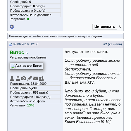
Сообщений:
6
Поблагодарил:
0
раз(а)
Поблагодарили 0 раз(а)
Фотоальбомы:
не добавлял
Репутация:
0
0
Цитировать
Нажмите здесь, чтобы написать комментарий к этому сообщению
09.06.2016, 12:53
#
2
(
ссылка
)
Витос
Биотуалет им поставить.
__________________
Регулировщик-любитель
Если проблему решить можно
— не стоит о ней
беспокоиться,
Если проблему решить нельзя
— беспокоиться бесполезно.
Далай-Лама XIV.
Регистрация: 13.04.2009
Сообщений:
5,210
Что было, то и будет, и что
Поблагодарил:
853
раз(а)
делалось, то и будет
Поблагодарили 1162 раз(а)
делаться, и нет ничего нового
Фотоальбомы:
23 фото
под солнцем. Бывает нечто, о
Репутация:
1346
чем говорят: "смотри, вот
это новое"; но это было уже в
веках, бывших прежде нас.
Книга Екклесиаста [9:10]