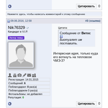
0
Цитировать
Нажмите здесь, чтобы написать комментарий к этому сообщению
09.06.2016, 12:58
#
3
(
ссылка
)
Nik76329
Цитата:
Кандидат в V.I.P.
Сообщение от
Витос
Автор темы
Биотуалет им
поставить.
Интересная идея, только куда
его воткнуть на тепловозе
ЧМЭ-3?
Регистрация: 14.01.2015
Сообщений:
6
Поблагодарил:
0
раз(а)
Поблагодарили 0 раз(а)
Фотоальбомы:
не добавлял
Репутация:
0
0
Цитировать