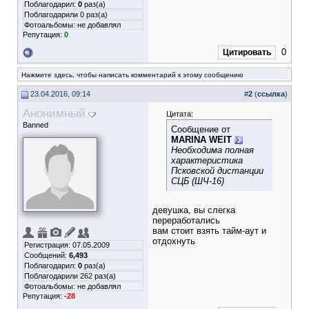
Поблагодарил:
0
раз(а)
Поблагодарили 0 раз(а)
Фотоальбомы:
не добавлял
Репутация:
0
0
Цитировать
Нажмите здесь, чтобы написать комментарий к этому сообщению
23.04.2016, 09:14
#
2
(
ссылка
)
Анонимный
Цитата:
Banned
Сообщение от
MARINA WEIT
Необходима полная
характеристика
Псковской дистанции
СЦБ (ШЧ-16)
девушка, вы слегка
переработались
вам стоит взять тайм-аут и
отдохнуть
Регистрация: 07.05.2009
Сообщений:
6,493
Поблагодарил:
0
раз(а)
Поблагодарили 262 раз(а)
Фотоальбомы:
не добавлял
Репутация:
-28