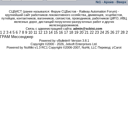
№1
-
Архив
-
Вверх
СЦБИСТ (ранее назывался: Форум СЦБистов - Railway Automation Forum) -
крупнейший сайт работников локомотивного хозяйства, движенцев, эсцебистов,
путейцев, контактников, вагонников, связистов, проводников, работников ЦФТО, ИВЦ
железных дорог, дистанций погрузочно-разгрузочных работ и других
железнодорожников.
Связь с администрацией сайта:
admin@scbist.com
1
2
3
4
5
6
7
8
9
10
11
12
13
14
15
16
17
18
19
20
21
22
23
24
25
26
27
28
2
ГРАМ Мессенджер
Powered by vBulletin® Version 3.8.1
Copyright ©2000 - 2026, Jelsoft Enterprises Ltd.
Powered by NuWiki v1.3 RC1 Copyright ©2006-2007, NuHit, LLC Перевод: zCarot