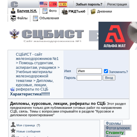
Забыл пароль?
Регистрация
Балуев Н.Н.
Фото
РЖДТьюб
Дневники
Файлы
Объявления
СЦБИСТ - сайт
железнодорожников №1
>
Помощь студентам,
аспирантам, учащимся
>
Имя
Учебные материалы
Запомнить?
железнодорожной
Пароль
тематики
>
Дипломы,
курсовые, лекции,
рефераты по СЦБ
Характеристика!!!!!!!
Дипломы, курсовые, лекции, рефераты по СЦБ
Этот раздел
предназначен только для публикования готовых работ по направлению
СЦБ, связь. Темы с вопросами открывайте в разделе "Курсовое и
дипломное проектирование"
Форумы
Моя страница
(
?
)
Фотогалерея
Новые сообщения
Студенту