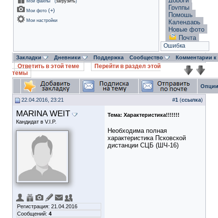
Дороги
Мои файлы
(
загрузить
)
Группы
(
+
)
Мои фото
Помощь
Мои настройки
Календарь
Новые фото
Почта
Ошибка
Закладки
Дневники
Поддержка
Сообщество
Комментарии к
Ответить в этой теме
Перейти в раздел этой
темы
Опции
22.04.2016, 23:21
#
1
(
ссылка
)
MARINA WEIT
Тема:
Характеристика!!!!!!!
Кандидат в V.I.P.
Необходима полная
характеристика Псковской
дистанции СЦБ (ШЧ-16)
Регистрация: 21.04.2016
Сообщений:
4