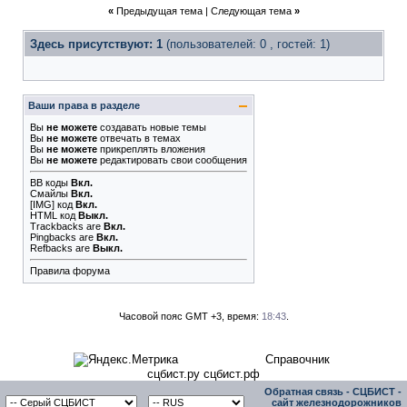
«
Предыдущая тема
|
Следующая тема
»
Здесь присутствуют: 1
(пользователей: 0 , гостей: 1)
Ваши права в разделе
Вы
не можете
создавать новые темы
Вы
не можете
отвечать в темах
Вы
не можете
прикреплять вложения
Вы
не можете
редактировать свои сообщения
BB коды
Вкл.
Смайлы
Вкл.
[IMG]
код
Вкл.
HTML код
Выкл.
Trackbacks
are
Вкл.
Pingbacks
are
Вкл.
Refbacks
are
Выкл.
Правила форума
Часовой пояс GMT +3, время:
18:43
.
Справочник
сцбист.ру сцбист.рф
Обратная связь
-
СЦБИСТ -
сайт железнодорожников