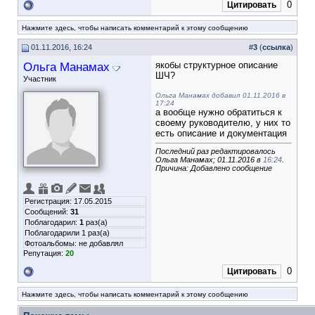
0
Цитировать
Нажмите здесь, чтобы написать комментарий к этому сообщению
01.11.2016, 16:24
#
3
(
ссылка
)
Ольга Манамах
якобы структурное описание
ШЧ?
Участник
Ольга Манамах добавил 01.11.2016 в
17:24
а вообще нужно обратиться к
своему руководителю, у них то
есть описание и документация
Последний раз редактировалось
Ольга Манамах; 01.11.2016 в
16:24
.
Причина: Добавлено сообщение
Регистрация: 17.05.2015
Сообщений:
31
Поблагодарил:
1
раз(а)
Поблагодарили 1 раз(а)
Фотоальбомы:
не добавлял
Репутация:
20
0
Цитировать
Нажмите здесь, чтобы написать комментарий к этому сообщению