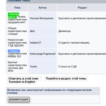
Похожие темы
Тема
Автор
Раздел
=Курсовая
Нужна
работа=
Оксана Мелащенко
Курсовое и дипломное проектирование
характеристика
предприятия!!!
Общая
характеристика
altec
Движенцы
станции
Нагрузочная
характеристика
Imitator27
Студенту-локомотивщику
ТЭД ЭД118А!
=Лекции=
характеристика
Александр Родняный
Курсовое и дипломное проектирование
ИМВШ-110
Краткая
характеристика
Толян
Статьи по СЦБ
системы ДЦ-
МПК
Ответить в этой теме
Перейти в раздел этой темы
Translate to English
Возможно вас заинтересует информация по следующим меткам
(темам):
документация