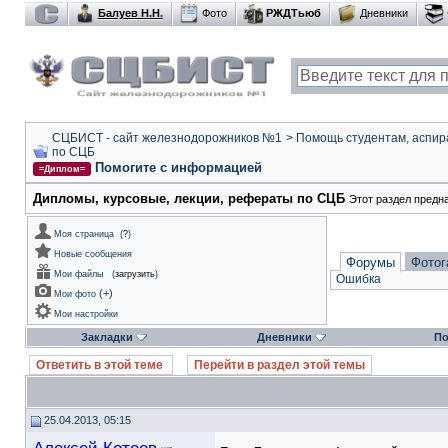
Балуев Н.Н.
Фото
РЖДТьюб
Дневники
СЦБИСТ - сайт железнодорожников №1
>
Помощь студентам, аспир
по СЦБ
Помогите с информацией
=Диплом=
Дипломы, курсовые, лекции, рефераты по СЦБ
Этот раздел предн
Моя страница
(
?
)
Новые сообщения
Форумы
Фотог
Мои файлы
(
загрузить
)
Ошибка
(
+
)
Мои фото
Мои настройки
Закладки
Дневники
По
Ответить в этой теме
Перейти в раздел этой темы
25.04.2013, 05:15