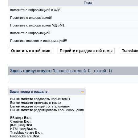
Тема
помогите с информацией о ХДВ
Помогите с информацией!
Помогите с информацией МДК-М1
помогите с информацией
Помогите советом и информацией!!
Ответить в этой теме
Перейти в раздел этой темы
Translate
Здесь присутствуют: 1
(пользователей: 0 , гостей: 1)
Ваши права в разделе
Вы
не можете
создавать новые темы
Вы
не можете
отвечать в темах
Вы
не можете
прикреплять вложения
Вы
не можете
редактировать свои сообщения
BB коды
Вкл.
Смайлы
Вкл.
[IMG]
код
Вкл.
HTML код
Выкл.
Trackbacks
are
Вкл.
Pingbacks
are
Вкл.