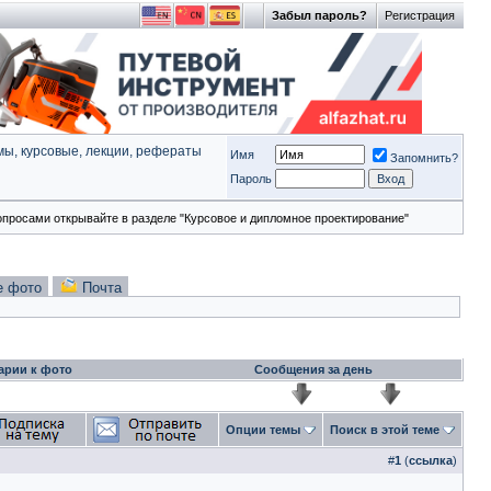
Забыл пароль?
Регистрация
ы, курсовые, лекции, рефераты
Имя
Запомнить?
Пароль
опросами открывайте в разделе "Курсовое и дипломное проектирование"
е фото
Почта
арии к фото
Сообщения за день
Опции темы
Поиск в этой теме
#
1
(
ссылка
)