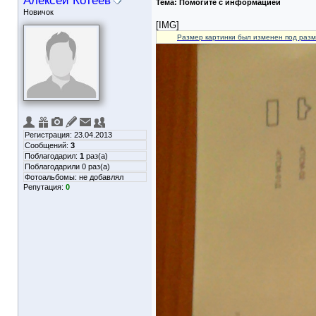
Алексей Котеев
Тема:
Помогите с информацией
Новичок
[IMG]
Размер картинки был изменен под разм
Регистрация: 23.04.2013
Сообщений:
3
Поблагодарил:
1
раз(а)
Поблагодарили 0 раз(а)
Фотоальбомы:
не добавлял
Репутация:
0