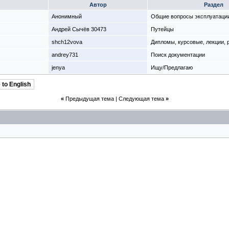
Автор
Раздел
Анонимный
Общие вопросы эксплуатаци
Андрей Сычёв 30473
Путейцы
shch12vova
Дипломы, курсовые, лекции,
andrey731
Поиск документации
jenya
Ищу/Предлагаю
 to English
«
Предыдущая тема
|
Следующая тема
»