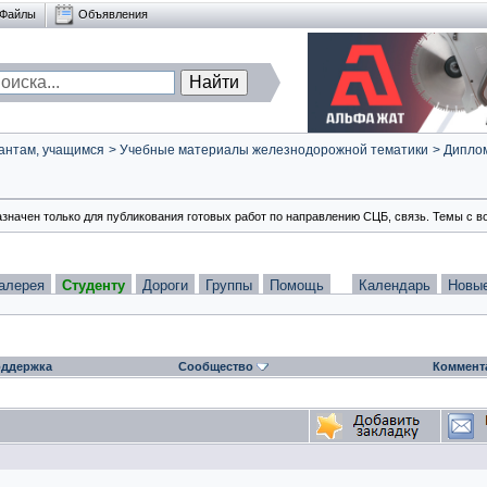
Файлы
Объявления
антам, учащимся
>
Учебные материалы железнодорожной тематики
>
Диплом
азначен только для публикования готовых работ по направлению СЦБ, связь. Темы с в
алерея
Студенту
Дороги
Группы
Помощь
Календарь
Новы
ддержка
Сообщество
Коммент