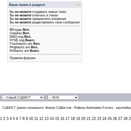
Ваши права в разделе
Вы
не можете
создавать новые темы
Вы
не можете
отвечать в темах
Вы
не можете
прикреплять вложения
Вы
не можете
редактировать свои сообщения
BB коды
Вкл.
Смайлы
Вкл.
[IMG]
код
Вкл.
HTML код
Выкл.
Trackbacks
are
Вкл.
Pingbacks
are
Вкл.
Refbacks
are
Выкл.
Правила форума
СЦБИСТ (ранее назывался: Форум СЦБистов - Railway Automation Forum) - крупнейши
1
2
3
4
5
6
7
8
9
10
11
12
13
14
15
16
17
18
19
20
21
22
23
24
25
26
27
28
2