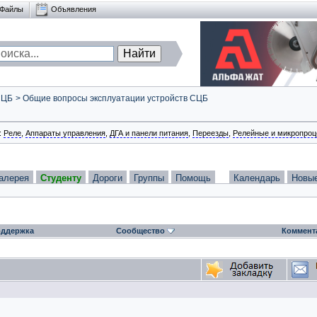
Файлы
Объявления
СЦБ
>
Общие вопросы эксплуатации устройств СЦБ
:
Реле
,
Аппараты управления
,
ДГА и панели питания
,
Переезды
,
Релейные и микропроц
алерея
Студенту
Дороги
Группы
Помощь
Календарь
Новы
ддержка
Сообщество
Коммент