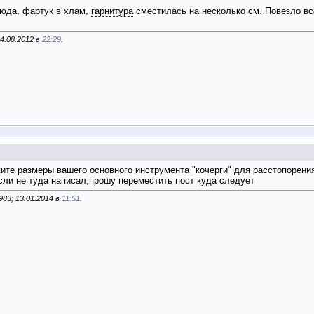
люда, фартук в хлам,
гарнитура
сместилась на несколько см. Повезло вс
4.08.2012 в
22:29
.
е размеры вашего основного инструмента "кочерги" для расстопорения-
сли не туда написал,прошу переместить пост куда следует
83; 13.01.2014 в
11:51
.