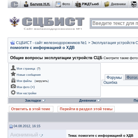
Балуев Н.Н.
Фото
РЖДТьюб
Дневники
СЦБИСТ - сайт железнодорожников №1
>
Эксплуатация устройств 
помогите с информацией о ХДВ
Общие вопросы эксплуатации устройств СЦБ
Смотрите также фото
Моя страница
(
?
)
Новые сообщения
Форумы
Фотог
Мои файлы
(
загрузить
)
Ошибка
(
+
)
Мои фото
Мои настройки
Закладки
Дневники
По
Ответить в этой теме
Перейти в раздел этой темы
04.08.2012, 16:15
Анонимный
Тема:
помогите с информацией о ХДВ