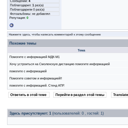
Сообщений:
4
Поблагодарил:
1
раз(а)
Поблагодарили 0 раз(а)
Фотоальбомы:
не добавлял
Репутация:
0
Нажмите здесь, чтобы написать комментарий к этому сообщению
Похожие темы
Тема
Помогите с информацией МДК-М1
Хочу устроиться на Смоленскую дистанцию помогите информацией
помогите с информацией
Помогите советом и информацией!!
помогите с информацией. Стенд АПР.
Ответить в этой теме
Перейти в раздел этой темы
Translate
Здесь присутствуют: 1
(пользователей: 0 , гостей: 1)