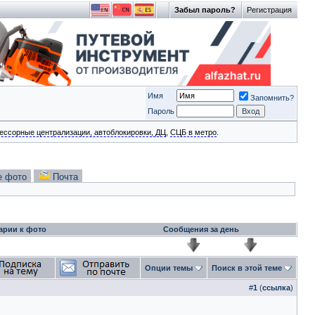
Забыл пароль?
Регистрация
Имя
Запомнить?
Пароль
ессорные централизации, автоблокировки, ДЦ
,
СЦБ в метро
.
е фото
Почта
арии к фото
Сообщения за день
Опции темы
Поиск в этой теме
#
1
(
ссылка
)