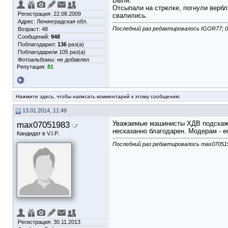
Были.
Отсыпали на стрелке, погнули верб
Регистрация: 22.08.2009
свалились.
Адрес: Ленинградская обл.
Последний раз редактировалось IGOR77; 0
Возраст: 48
Сообщений:
948
Поблагодарил:
136
раз(а)
Поблагодарили 105 раз(а)
Фотоальбомы:
не добавлял
Репутация:
81
Нажмите здесь, чтобы написать комментарий к этому сообщению
13.01.2014, 11:49
max07051983
Уважаемые машинисты ХДВ подскажит
несказанно благодарен. Модерам - е
Кандидат в V.I.P.
Последний раз редактировалось max070519
Регистрация: 30.11.2013