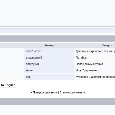
Автор
Раздел
shch12vova
Дипломы, курсовые, лекции,
владислав-1
Путейцы
andrey731
Поиск документации
jenya
Ищу/Предлагаю
666
Курсовое и дипломное проек
 to English
«
Предыдущая тема
|
Следующая тема
»