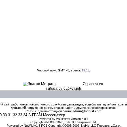
Часовой пояс GMT +3, время:
19:11
.
Справочник
сцбист.ру сцбист.рф
й сайт работников локомотивного хозяйства, движенцев, эсцебистов, путейцев, контак
дистанций погрузочно-разгрузочных работ и других железнодорожников.
Связь с администрацией сайта:
admin@scbist.com
9
30
31
32
33
34
А-ГРАМ Мессенджер
Powered by vBulletin® Version 3.8.1
Copyright ©2000 - 2026, Jelsoft Enterprises Ltd.
Powered by NuWiki v1.3 RC1 Copyright ©2006-2007, NuHit, LLC Перевод: zCarot