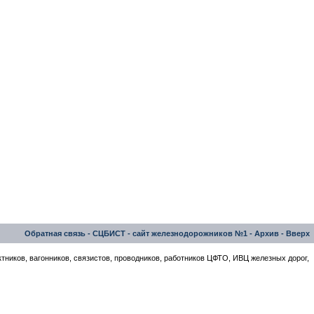
Обратная связь
-
СЦБИСТ - сайт железнодорожников №1
-
Архив
-
Вверх
тников, вагонников, связистов, проводников, работников ЦФТО, ИВЦ железных дорог,