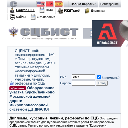
Забыл пароль?
Регистрация
Балуев Н.Н.
Фото
РЖДТьюб
Дневники
Файлы
Объявления
СЦБИСТ - сайт
железнодорожников №1
>
Помощь студентам,
аспирантам, учащимся
>
Учебные материалы
железнодорожной
тематики
>
Дипломы,
Имя
Запомнить?
курсовые, лекции,
рефераты по СЦБ
Пароль
Оборудование
=Диплом=
участка Курск-Лачиново
Московской железной
дороги
микропроцессорной
системой ДЦ ДИАЛОГ
Дипломы, курсовые, лекции, рефераты по СЦБ
Этот раздел
предназначен только для публикования готовых работ по направлению
СЦБ, связь. Темы с вопросами открывайте в разделе "Курсовое и