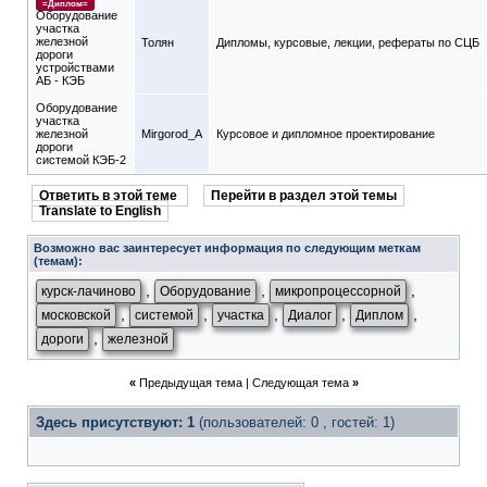
=Диплом=
Оборудование
участка
железной
Толян
Дипломы, курсовые, лекции, рефераты по СЦБ
дороги
устройствами
АБ - КЭБ
Оборудование
участка
железной
Mirgorod_A
Курсовое и дипломное проектирование
дороги
системой КЭБ-2
Ответить в этой теме
Перейти в раздел этой темы
Translate to English
Возможно вас заинтересует информация по следующим меткам
(темам):
,
,
,
курск-лачиново
Оборудование
микропроцессорной
,
,
,
,
,
московской
системой
участка
Диалог
Диплом
,
дороги
железной
«
Предыдущая тема
|
Следующая тема
»
Здесь присутствуют: 1
(пользователей: 0 , гостей: 1)