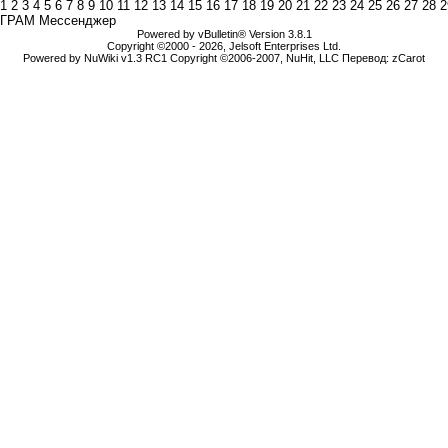
1
2
3
4
5
6
7
8
9
10
11
12
13
14
15
16
17
18
19
20
21
22
23
24
25
26
27
28
2
ГРАМ Мессенджер
Powered by vBulletin® Version 3.8.1
Copyright ©2000 - 2026, Jelsoft Enterprises Ltd.
Powered by NuWiki v1.3 RC1 Copyright ©2006-2007, NuHit, LLC Перевод: zCarot