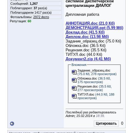
системой диспетчерской
Сообщений:
1,267
централизации ДИАЛОГ
Поблагодарил:
37
раз(а)
Поблагодарили 1417 раз(а)
Дипломная работа
Фотоальбомы:
2972 фото
Репутация:
60
АННОТАЦИЯ.doc (21.0 Кб)
ДЕМОНСТРАЦИЯ.ppt (5.99 Мб)
Доклад.doc (41.5 Кб)
Диплом.doc (13.98 Мб)
Задание_образец.doc (75.0 Кб)
Обложка.doc (36.5 Кб)
Рецензия.doc (35.5 Кб)
ТИТУЛ.doc (44.0 Кб)
Документ2.zip (4.41 Мб)
Вложения
Задание_образец.doc
(75.0 Кб, 278 просмотров)
Обложка.doc
(36.5 Кб,
175 просмотров)
Рецензия.doc
(35.5 Кб,
277 просмотров)
ТИТУЛ.doc
(44.0 Кб, 188
просмотров)
Последний раз редактировалось
Admin; 15.02.2014 в
18:39
.
0
Цитировать