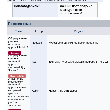
Нажмите здесь, чтобы написать комментарий к этому сообщению
Поблагодарили:
Данный пост получил
благодарности от
пользователей
Похожие темы
Тема
Автор
Раздел
Оборудование
участка
Rogozhin
Курсовое и дипломное проектирование
железной
дороги КТСМ-02
=Диплом=
Оборудование
участка
железной
Ivan
Дипломы, курсовые, лекции, рефераты по СЦБ
дороги
системой ДЦ
"Нёман"
[Новости РЖД]
Управление
Московской
железной
дороги вышло
на прямой
Admin
Новости на сети дорог
диалог с
воспитанниками
профильных
учебных
заведений