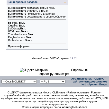
Ваши права в разделе
Вы
не можете
создавать новые темы
Вы
не можете
отвечать в темах
Вы
не можете
прикреплять вложения
Вы
не можете
редактировать свои сообщения
BB коды
Вкл.
Смайлы
Вкл.
[IMG]
код
Вкл.
HTML код
Выкл.
Trackbacks
are
Вкл.
Pingbacks
are
Вкл.
Refbacks
are
Выкл.
Правила форума
Часовой пояс GMT +3, время:
19:42
.
Справочник
сцбист.ру сцбист.рф
Обратная связь
-
СЦБИСТ -
сайт железнодорожников
№1
-
Архив
-
Вверх
СЦБИСТ (ранее назывался: Форум СЦБистов - Railway Automation Forum) -
крупнейший сайт работников локомотивного хозяйства, движенцев, эсцебистов,
путейцев, контактников, вагонников, связистов, проводников, работников ЦФТО, ИВЦ
железных дорог, дистанций погрузочно-разгрузочных работ и других
железнодорожников.
Связь с администрацией сайта:
admin@scbist.com