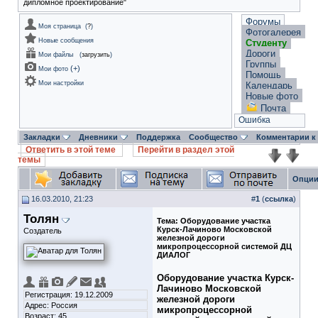
дипломное проектирование"
Форумы
Моя страница
(
?
)
Фотогалерея
Новые сообщения
Студенту
Дороги
Мои файлы
(
загрузить
)
Группы
(
+
)
Мои фото
Помощь
Мои настройки
Календарь
Новые фото
Почта
Ошибка
Закладки
Дневники
Поддержка
Сообщество
Комментарии к
Ответить в этой теме
Перейти в раздел этой
темы
Опции
16.03.2010, 21:23
#
1
(
ссылка
)
Толян
Тема:
Оборудование участка
Курск-Лачиново Московской
Создатель
железной дороги
микропроцессорной системой ДЦ
ДИАЛОГ
Оборудование участка Курск-
Лачиново Московской
Регистрация: 19.12.2009
железной дороги
Адрес: Россия
микропроцессорной
Возраст: 45