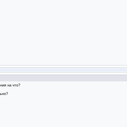
ения на что?
льно?