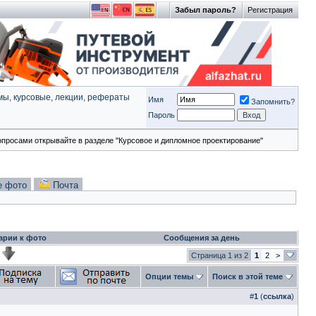
Забыл пароль?
Регистрация
ы, курсовые, лекции, рефераты
Имя
Запомнить?
Пароль
опросами открывайте в разделе "Курсовое и дипломное проектирование"
е фото
Почта
арии к фото
Сообщения за день
Страница 1 из 2
1
2
>
Опции темы
Поиск в этой теме
#
1
(
ссылка
)