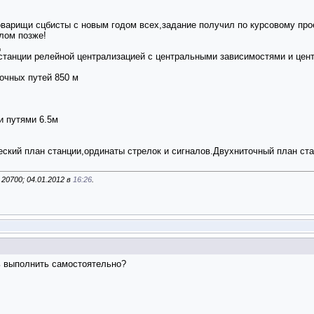
оварищи сцбисты с новым годом всех,задание получил по курсовому про
лом позже!
Д
танции релейной централизацией с центральными зависимостями и цен
очных путей 850 м
 путями 6.5м
ский план станции,ординаты стрелок и сигналов.Двухниточный план ста
20700; 04.01.2012 в
16:26
.
ь выполнить самостоятельно?