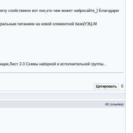
екту сообствеено вот оно,кто чем может набросайте_) Благодарю
тральным питанием на новой элементной базе(УЭЦ-М
нции,Лист 2-3 Схемы наборной и исполнительной группы...
0
Цитировать
#
2
(
ссылка
)