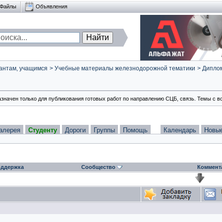
Файлы
Объявления
антам, учащимся
>
Учебные материалы железнодорожной тематики
>
Диплом
азначен только для публикования готовых работ по направлению СЦБ, связь. Темы с в
алерея
Студенту
Дороги
Группы
Помощь
Календарь
Новы
ддержка
Сообщество
Коммент