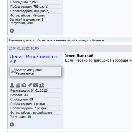
Сообщений:
3,260
Поблагодарил:
783
раз(а)
Поблагодарили 844 раз(а)
Фотоальбомы:
49 фото
Записей в дневнике:
1
Репутация:
490
Нажмите здесь, чтобы написать комментарий к этому сообщению
04.01.2012, 18:00
Денис Решетников
Углев Дмитрий
,
Если честно то да(сцбист воообще н
V.I.P
Регистрация: 04.01.2012
Возраст: 33
Сообщений:
69
Поблагодарил:
1
раз(а)
Поблагодарили 7 раз(а)
Фотоальбомы:
не добавлял
Репутация:
10