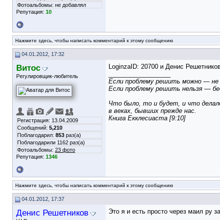
Фотоальбомы:
не добавлял
Репутация:
10
Нажмите здесь, чтобы написать комментарий к этому сообщению
04.01.2012, 17:32
Витос
LoginzaID: 20700 и Денис Решетнико
__________________
Регулировщик-любитель
Если проблему решить можно — не 
Если проблему решить нельзя — бе
Что было, то и будет, и что делал
в веках, бывших прежде нас.
Книга Екклесиаста [9:10]
Регистрация: 13.04.2009
Сообщений:
5,210
Поблагодарил:
853
раз(а)
Поблагодарили 1162 раз(а)
Фотоальбомы:
23 фото
Репутация:
1346
Нажмите здесь, чтобы написать комментарий к этому сообщению
04.01.2012, 17:37
Денис Решетников
Это я и есть просто через маил ру з