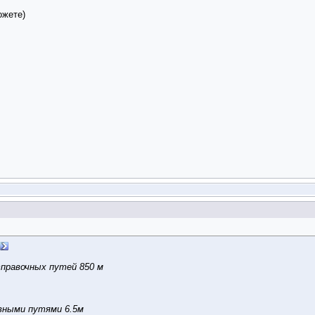
ожете)
правочных путей 850 м
вными путями 6.5м