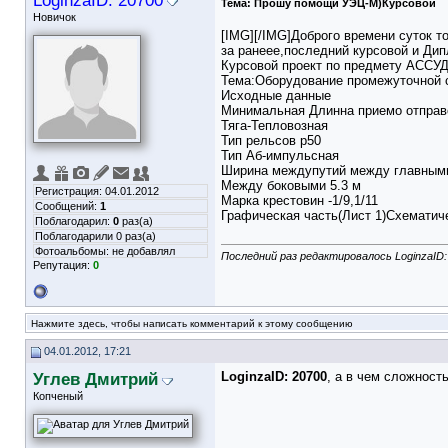
LoginzaID: 20700
Тема:
Прошу помощи УЭЦ-М)Курсовой
Новичок
[IMG]
[/IMG]Доброго времени суток т
за ранеее,последний курсовой и Дип
Курсовой проект по предмету АССУ
Тема:Оборудование промежуточной с
Исходные данные
Минимальная Длинна приемо отправ
Тяга-Тепловозная
Тип рельсов р50
Тип Аб-импульсная
Ширина междупутий между главными
Между боковыми 5.3 м
Регистрация: 04.01.2012
Марка крестовин -1/9,1/11
Сообщений:
1
Графическая часть(Лист 1)Схематиче
Поблагодарил:
0
раз(а)
Поблагодарили 0 раз(а)
Фотоальбомы:
не добавлял
Последний раз редактировалось LoginzaID: 
Репутация:
0
Нажмите здесь, чтобы написать комментарий к этому сообщению
04.01.2012, 17:21
Углев Дмитрий
LoginzaID: 20700
, а в чем сложност
Копченый