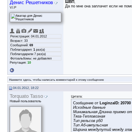
Денис Решетников
ШВП
,
Да по мне она заплачет если не пом
V.I.P
Регистрация: 04.01.2012
Возраст: 33
Сообщений:
69
Поблагодарил:
1
раз(а)
Поблагодарили 7 раз(а)
Фотоальбомы:
не добавлял
Репутация:
10
Нажмите здесь, чтобы написать комментарий к этому сообщению
04.01.2012, 18:22
Torquato Tasso
Цитата:
Новый пользователь
Сообщение от
LoginzaID: 20700
Исходные данные
Минимальная Длинна приемо от
Тяга-Тепловозная
Тип рельсов р50
Тип Аб-импульсная
Ширина междупутий между гла