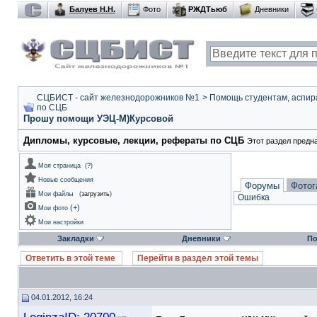
Балуев Н.Н.
Фото
РЖДТьюб
Дневники
СЦБИСТ - сайт железнодорожников №1
>
Помощь студентам, аспир
по СЦБ
Прошу помощи УЭЦ-М)Курсовой
Дипломы, курсовые, лекции, рефераты по СЦБ
Этот раздел предн
Моя страница
(
?
)
Новые сообщения
Форумы
Фотог
Мои файлы
(
загрузить
)
Ошибка
(
+
)
Мои фото
Мои настройки
Закладки
Дневники
По
Ответить в этой теме
Перейти в раздел этой темы
04.01.2012, 16:24