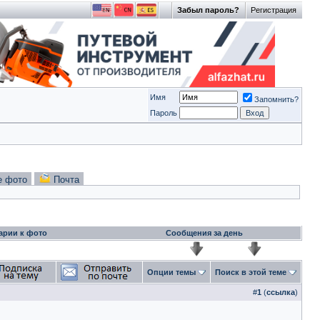
Забыл пароль?
Регистрация
Имя
Запомнить?
Пароль
е фото
Почта
арии к фото
Сообщения за день
Опции темы
Поиск в этой теме
#
1
(
ссылка
)