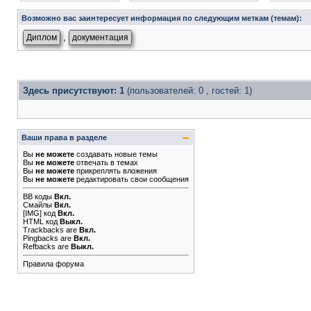
Возможно вас заинтересует информация по следующим меткам (темам):
,
Диплом
документация
Здесь присутствуют: 1
(пользователей: 0 , гостей: 1)
Ваши права в разделе
Вы
не можете
создавать новые темы
Вы
не можете
отвечать в темах
Вы
не можете
прикреплять вложения
Вы
не можете
редактировать свои сообщения
BB коды
Вкл.
Смайлы
Вкл.
[IMG]
код
Вкл.
HTML код
Выкл.
Trackbacks
are
Вкл.
Pingbacks
are
Вкл.
Refbacks
are
Выкл.
Правила форума