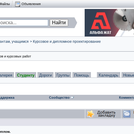
Файлы
Объявления
антам, учащимся
>
Курсовое и дипломное проектирование
в и курсовых работ
алерея
Студенту
Дороги
Группы
Помощь
Календарь
Новы
ддержка
Сообщество
Коммент
иплом.