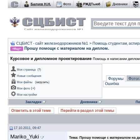
Балуев Н.Н.
Фото
РЖДТьюб
Дневники
СЦБИСТ - сайт железнодорожников №1
>
Помощь студентам, аспир
Прошу помощи с материалом на диплом.
=Ищу=
Курсовое и дипломное проектирование
Помощь в написании дипломо
Моя страница
(
?
)
Новые сообщения
Форумы
Фотог
Мои файлы
(
загрузить
)
Ошибка
(
+
)
Мои фото
Мои настройки
Закладки
Дневники
По
Ответить в этой теме
Перейти в раздел этой темы
17.10.2011, 09:47
Mariko_Yuki
Тема:
Прошу помощи с материалом на д