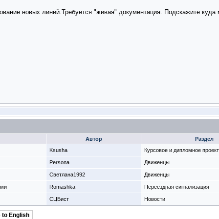
ование новых линий.Требуется "живая" документация. Подскажите куда 
Автор
Раздел
Ksusha
Курсовое и дипломное проек
Persona
Движенцы
Светлана1992
Движенцы
ями
Romashka
Переездная сигнализация
СЦБист
Новости
 to English