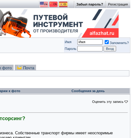
Забыл пароль?
Регистрация
Имя
Запомнить?
Пароль
е фото
Почта
арии к фото
Сообщения за день
Оценить эту запись
тсорсинг?
 бизнеса. Собственные транспорт фирмы имеет неоспоримые
дукцию клиентам.