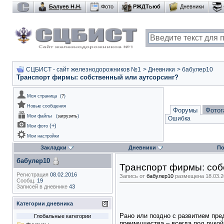
Балуев Н.Н.
Фото
РЖДТьюб
Дневники
СЦБИСТ - сайт железнодорожников №1
>
Дневники
>
бабулер10
Транспорт фирмы: собственный или аутсорсинг?
Моя страница
(
?
)
Новые сообщения
Форумы
Фотог
Мои файлы
(
загрузить
)
Ошибка
(
+
)
Мои фото
Мои настройки
Закладки
Дневники
По
бабулер10
Транспорт фирмы: соб
Регистрация
08.02.2016
Запись от
бабулер10
размещена 18.03.20
Сообщ.
19
Записей в дневнике
43
Категории дневника
Рано или поздно с развитием пре
Глобальные категории
преимущества – всегда под рукой