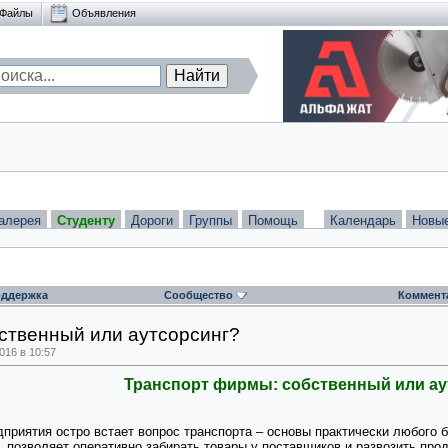
Файлы
Объявления
алерея
Студенту
Дороги
Группы
Помощь
Календарь
Новы
ддержка
Сообщество
Коммент
ственный или аутсорсинг?
16 в 10:57
Транспорт фирмы: собственный или ау
дприятия остро встает вопрос транспорта – основы практически любого
, позволяет оперативно забирать товары у поставщиков и развозить про