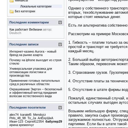
Финансы
Локальные категории
Однако у собственного транспорт
Без категории
вторых, техобслуживание автомоб
которые стоят немалых денег.
Последние комментарии
Есть ли альтернатива собственно
Как работает Вебмани
автор:
Deutsch
Рассмотрим на примере Московск
1. Гибкость – платим только за 
Последние записи
простой и транспорт не требуется
каждый месяц.
Интернет-казино Aurora - новый
бренд на рынке азарта
2. Большой выбор автотранспорта
Почему на iphone выходит из строя
Таким образом, перевозчик может
стекло
Универсальная упаковка для
3. Страхование грузов. Грузопере
оптимизации логистики и
производства
4. Отсутствие платы за техничес
Применение готовых питательных
сред в различных областях
5. Отсутствие в штате фирмы во
Окрашивание Эиртач – безопасный
и эффективный метод придания
волосам естественного вида
Пожалуй, единственный случай, к
остальных случаях выгоден аутсо
Последние посетители
Возьмем небольшую фирму, специ
alex74
karatel5
Mendozz
правило, закупка сырья производи
Pirlo_48_98
To_Ja
АлËнуШкА
загружаемое полностью. Отгрузка
Иван-123
Сергей12354
бабулер29
партиями. Если бы в штате такой
ирина кременчуг