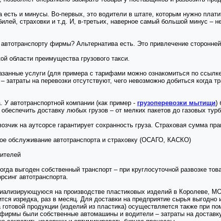
а есть и минусы. Во-первых, это водители в штате, которым нужно плати
илей, страховки и т.д. И, в-третьих, наверное самый большой минус – н
 автотранспорту фирмы? Альтернатива есть. Это привлечение сторонней
ой области преимущества грузового такси.
оказанные услуги (для примера с тарифами можно ознакомиться по ссылк
 – затраты на перевозки отсутствуют, чего невозможно добиться когда 
. У автотранспортной компании (как пример -
грузоперевозки мытищи
)
 обеспечить доставку любых грузов – от мелких пакетов до газовых тур
возчик на аутсорсе гарантирует сохранность груза. Страховая сумма пра
кое обслуживание автотранспорта и страховку (ОСАГО, КАСКО)
дителей
огда выгоден собственный транспорт – при круглосуточной развозке това
рсинг автотранспорта.
ализирующуюся на производстве пластиковых изделий в Королеве, МО.
тся изредка, раз в месяц. Для доставки на предприятие сырья выгодно 
 готовой продукции (изделий из пластика) осуществляется также при п
 фирмы были собственные автомашины и водители – затраты на доставк