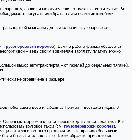
ть зарплату, социальные отчисления, отпускные, больничные. Во-
еобходимость покупать или брать в лизин сами автомобили,
 транспортной компании для выполнения грузоперевозок.
е -
грузоперевозки королев
). Если в работе фирмы образуется
транспорт свой – ведь своим водителям зарплату платить нужно
 большой выбор автотранспорта – от газелей до седельных тягачей.
бин
ктически не ограничена в размере.
ров небольшого веса и габарита. Пример – доставка пиццы. В
 Основным сырьем является порошок для литься пластика. Как
использовать грузовое такси (см.
грузоперевозки королев
),
омощи автотранспортного предприятия, как правило большими
у были бы значительно выше. Таким образом, привлечение