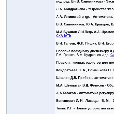
под ред. Вл.В. Сапожникова - Эк
Л.А. Кондратьева - Устройства ж
А.А. Устинский и др. - Автоматик
В.В. Сапожников, Ю.А. Кравцов, В
М.А.Буканов Л.И.Педь А.А.Шрамов
СКАЧАТЬ
В.И. Гапеев, Ф.П. Пищик, В.И. Ег
Пособие поездному диспетчеру и
Г.М. Грошев, В.А. Кудрявцев и др.
С
Правила тяговых расчетов для по
Кондратьева Л. А., Ромашкова О.
Швалов Д.В. Приборы автоматики 
М.А. Штульман В.Д. Фетисов - Об
А.А.Казаков - Автоматика регулир
Бенешевич И. И., Лисицын В. М. -
Тильк И.Г. - Новые устройства ав