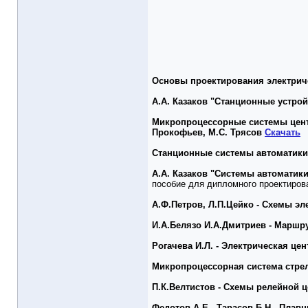
Основы проектирования электриче
А.А. Казаков "Станционные устрой
Микропроцессорные системы центра
Прокофьев, М.С. Трясов
Скачать
Станционные системы автоматики 
А.А. Казаков "Системы автоматик
пособие для дипломного проектиров
А.Ф.Петров, Л.П.Цейко - Схемы э
И.А.Белязо И.А.Дмитриев - Маршр
Рогачева И.Л. - Электрическая це
Микропроцессорная система стрел
П.К.Велтистов - Схемы релейной 
Федотов А.Е., Тарасов Б.Н., Плав