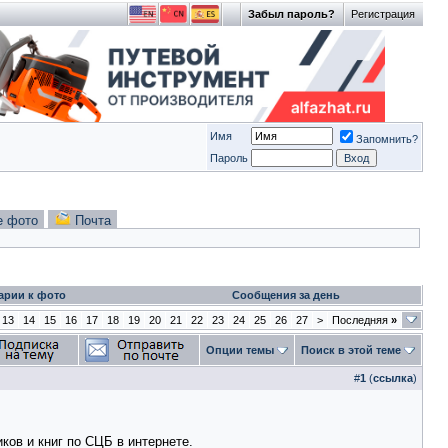
Забыл пароль?
Регистрация
Имя
Запомнить?
Пароль
е фото
Почта
арии к фото
Сообщения за день
13
14
15
16
17
18
19
20
21
22
23
24
25
26
27
>
Последняя
»
Опции темы
Поиск в этой теме
#
1
(
ссылка
)
ков и книг по
СЦБ
в интернете.