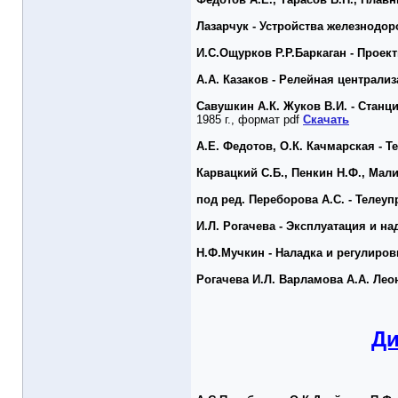
Лазарчук - Устройства железнодо
И.С.Ощурков Р.Р.Баркаган - Проек
А.А. Казаков - Релейная централи
Савушкин А.К. Жуков В.И. - Стан
1985 г., формат pdf
Скачать
А.Е. Федотов, О.К. Качмарская - 
Карвацкий С.Б., Пенкин Н.Ф., Мал
под ред. Переборова А.С. - Телеу
И.Л. Рогачева - Эксплуатация и н
Н.Ф.Мучкин - Наладка и регулиро
Рогачева И.Л. Варламова А.А. Лео
Ди