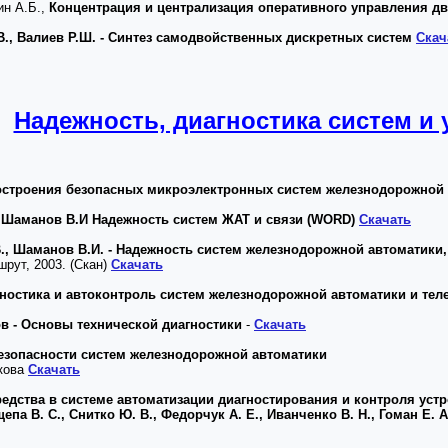
ин А.Б.,
Концентрация и централизация оперативного управления д
В., Валиев Р.Ш. - Синтез самодвойственных дискретных систем
Скач
Надежность, диагностика систем и
построения безопасных микроэлектронных систем железнодорожной
 Шаманов В.И Надежность систем ЖАТ и связи (WORD)
Скачать
., Шаманов В.И. - Надежность систем железнодорожной автоматики,
рут, 2003. (Скан)
Скачать
агностика и автоконтроль систем железнодорожной автоматики и те
ов - Основы технической диагностики
-
Скачать
езопасности систем железнодорожной автоматики
икова
Скачать
дства в системе автоматизации диагностирования и контроля уст
епа В. С., Снитко Ю. В., Федорчук А. Е., Иванченко В. Н., Гоман Е. А