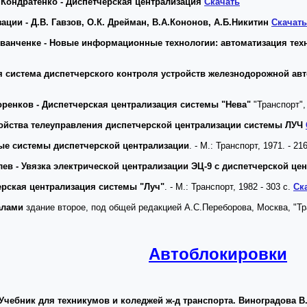
 Кондратенко - Диспетчерская централизация
Скачать
ции - Д.В. Гавзов, О.К. Дрейман, В.А.Кононов, А.Б.Никитин
Скачать
 Иванченке - Новые информационные технологии: автоматизация тех
я система диспетчерского контроля устройств железнодорожной ав
горенков - Диспетчерская централизация системы "Нева"
"Транспорт",
тройства телеуправления диспетчерской централизации системы ЛУЧ
вые системы диспетчерской централизации
. - М.: Транспорт, 1971. - 21
Углев - Увязка электрической централизации ЭЦ-9 с диспетчерской ц
ерская централизация системы "Луч"
. - М.: Транспорт, 1982 - 303 с.
Ск
алами
здание второе, под общей редакцией А.С.Переборова, Москва, "Тр
Автоблокировки
чебник для техникумов и коледжей ж-д транспорта. Виноградова В. Ю