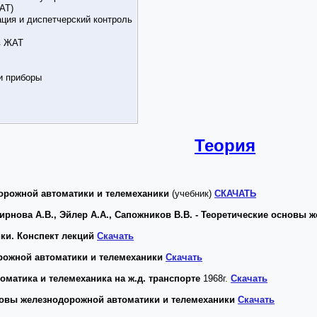
АТ)
ция и диспетчерский контроль
в ЖАТ
и приборы
Теория
орожной автоматики и телемеханики
(учебник)
СКАЧАТЬ
ирнова А.В., Эйлер А.А., Сапожников В.В. - Теоретические основы
ки. Конспект лекций
Скачать
рожной автоматики и телемеханики
Скачать
оматика и телемеханика на ж.д. транспорте
1968г.
Скачать
сновы железнодорожной автоматики и телемеханики
Скачать