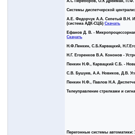
А.С Переборов, О.К Дрейман, П.Ф.
Системы диспетчерской централиза
А.Е. Федорчук А.А. Сепетый В.Н.
(система АДК-
СЦБ
)
Скачать
Ефанов Д. В. - Микропроцессорна
Скачать
Н.Ф.Пенкин, С.Б.Карвацкий, Н.Г.Е
Н.Г. Егоренков В.А. Кононов - Ус
Пенкин Н.Ф., Карвацкий С.Б. - Но
С.В. Бушуев, А.А. Новиков, Д.В. 
Пенкин Н.Ф., Павлов Н.А. Диспетч
Телеуправление стрелками и сигн
Перегонные системы автоматики: У