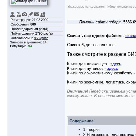
Уважаемые пользователи! Убедительная прось
Регистрация: 21.02.2009
Помощь сайту (сбер):
5336 6
Сообщений:
809
Поблагодарил:
39
раз(а)
Поблагодарили 2790 раз(а)
Скачать все одним файлом -
скач
Фотоальбомы:
953 фото
Записей в дневнике:
14
Список будет пополняться
Репутация:
93
Также смотрите в разделе
БИ
Книги для движенцев -
здесь
Книги для путейцев -
здесь
Книги по локомотивному хозяйству -
Книги по экономике, логистике, охра
Внимание!
Перед скачиванием уста
кнопку мыши. В появившемся меню
Содержание
1
Теория
2
Надежность, диагностика