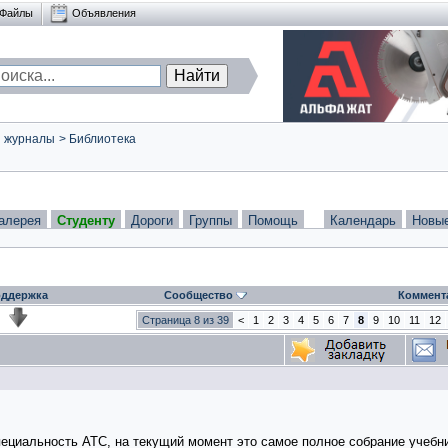
Файлы
Объявления
и журналы
>
Библиотека
алерея
Студенту
Дороги
Группы
Помощь
Календарь
Новы
ддержка
Сообщество
Коммент
Страница 8 из 39
<
1
2
3
4
5
6
7
8
9
10
11
12
пециальность АТС, на текущий момент это самое полное собрание учебни