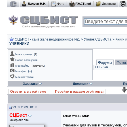
Балуев Н.Н.
Фото
РЖДТьюб
Дневники
СЦБИСТ - сайт железнодорожников №1
>
Уголок СЦБИСТа
>
Книги 
УЧЕБНИКИ
Моя страница
(
?
)
Новые сообщения
Форумы
Фотог
Мои файлы
(
загрузить
)
Ошибка
(
+
)
Мои фото
Мои настройки
Закладки
Дневники
По
Ответить в этой теме
Перейти в раздел этой темы
23.02.2009, 10:53
СЦБист
Тема:
УЧЕБНИКИ
Уокер ака Чак
Учебники для вузов и техникумов, с