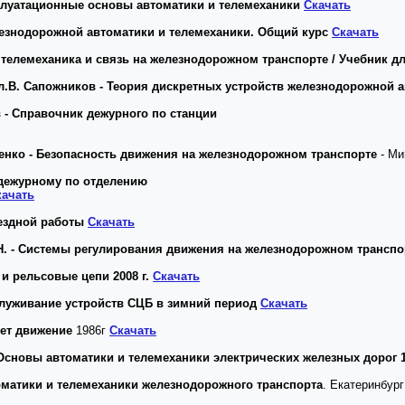
сплуатационные основы автоматики и телемеханики
Скачать
елезнодорожной автоматики и телемеханики. Общий курс
Скачать
а, телемеханика и связь на железнодорожном транспорте / Учебник д
л.В. Сапожников - Теория дискретных устройств железнодорожной а
 - Справочник дежурного по станции
оренко - Безопасность движения на железнодорожном транспорте
- Ми
 дежурному по отделению
качать
ездной работы
Скачать
 Н. - Системы регулирования движения на железнодорожном транспо
и рельсовые цепи 2008 г.
Скачать
служивание устройств
СЦБ
в зимний период
Скачать
ует движение
1986г
Скачать
 Основы автоматики и телемеханики электрических железных дорог 1
томатики и телемеханики железнодорожного транспорта
. Екатеринбург