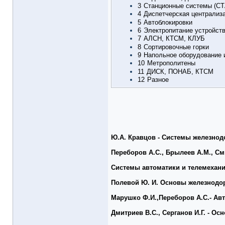
3
Станционные системы (СТ
4
Диспетчерская централиза
5
Автоблокировки
6
Электропитание устройст
7
АЛСН, КТСМ, КЛУБ
8
Сортировочные горки
9
Напольное оборудование 
10
Метрополитены
11
ДИСК, ПОНАБ, КТСМ
12
Разное
Ю.А. Кравцов - Системы железнод
Переборов А.С., Брылеев А.М., См
Системы автоматики и телемехани
Полевой Ю. И. Основы железнодо
Марушко Ф.И.,Переборов А.С.- Авт
Дмитриев В.С., Серганов И.Г. - О