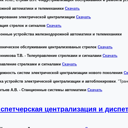
рожной автоматики и телемеханики
Скачать
тирование электрической централизации
Скачать
зация стрелок и сигналов
Скачать
ционные устройства железнодорожной автоматики и телемеханики
Техническое обслуживание централизованых стрелок
Скачать
инникова Т.В. - Телеуправление стрелками и сигналами
Скачать
правление стрелками и сигналами
Скачать
адежность систем электрической централизации нового поколения
Ск
вка устройств электрической централизации и автоблокировки
. "Тра
нтьев А.В. - Станционные системы автоматики
Скачать
спетчерская централизация и диспе