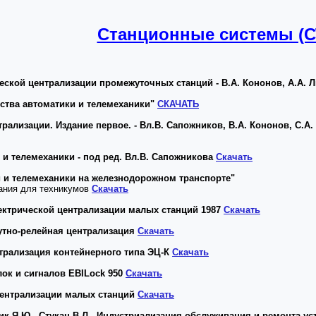
Станционные системы (С
ской централизации промежуточных станций - В.А. Кононов, А.А. Л
ства автоматики и телемеханики"
СКАЧАТЬ
лизации. Издание первое. - Вл.В. Сапожников, В.А. Кононов, С.А. К
и телемеханики - под ред. Вл.В. Сапожникова
Скачать
и и телемеханики на железнодорожном транспорте"
ания для техникумов
Скачать
лектрической централизации малых станций 1987
Скачать
утно-релейная централизация
Скачать
нтрализация контейнерного типа ЭЦ-К
Скачать
ок и сигналов EBILock 950
Скачать
централизации малых станций
Скачать
ник Я.Ю., Стукан В.Л. -Индустриализация обслуживания и ремонта у