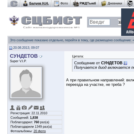
Балуев Н.Н.
Фото
РЖДТьюб
Дневники
Это сообщение показано отдельно, перейти в тему, где размещено сообщение:
20.08.2013, 09:07
СУНДЕТОВ
Цитата:
Super V.I.P.
Сообщение от
СУНДЕТОВ
Получается диод включается по
А при правильном направлений: вкл
переезда на участке, не треба ?
Регистрация: 22.11.2010
Сообщений:
1,838
Поблагодарил:
760
раз(а)
Поблагодарили 1349 раз(а)
Фотоальбомы:
20 фото