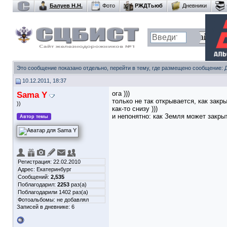
Балуев Н.Н.
Фото
РЖДТьюб
Дневники
Это сообщение показано отдельно, перейти в тему, где размещено сообщение:
10.12.2011, 18:37
Sama Y
ога )))
только не так открывается, как закры
))
как-то снизу )))
и непонятно: как Земля может закры
Автор темы
Регистрация: 22.02.2010
Адрес: Екатеринбург
Сообщений:
2,535
Поблагодарил:
2253
раз(а)
Поблагодарили 1402 раз(а)
Фотоальбомы:
не добавлял
Записей в дневнике:
6