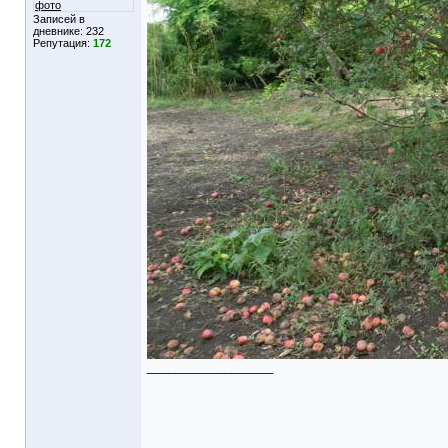
фото
Записей в
дневнике:
232
Репутация:
172
__________________