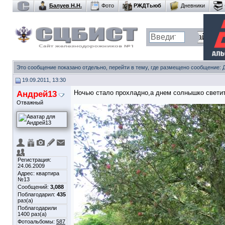
Балуев Н.Н.
Фото
РЖДТьюб
Дневники
Это сообщение показано отдельно, перейти в тему, где размещено сообщение:
19.09.2011, 13:30
Андрей13
Ночью стало прохладно,а днем солнышко светит 
Отважный
Регистрация:
24.06.2009
Адрес: квартира
№13
Сообщений:
3,088
Поблагодарил:
435
раз(а)
Поблагодарили
1400 раз(а)
Фотоальбомы:
587