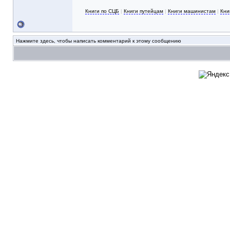
Книги по СЦБ
|
Книги путейцам
|
Книги машинистам
|
Кни
Нажмите здесь, чтобы написать комментарий к этому сообщению