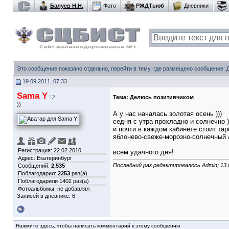
Балуев Н.Н.
Фото
РЖДТьюб
Дневники
Это сообщение показано отдельно, перейти в тему, где размещено сообщение:
19.09.2011, 07:33
Sama Y
Тема:
Делюсь позитивчиком
))
А у нас началась золотая осень )))
седня с утра прохладно и солнечно )
и почти в каждом кабинете стоит та
яблонево-свеже-морозно-солнечный а
Регистрация: 22.02.2010
всем удачного дня!
Адрес: Екатеринбург
Последний раз редактировалось Admin; 13.
Сообщений:
2,535
Поблагодарил:
2253
раз(а)
Поблагодарили 1402 раз(а)
Фотоальбомы:
не добавлял
Записей в дневнике:
6
Нажмите здесь, чтобы написать комментарий к этому сообщению