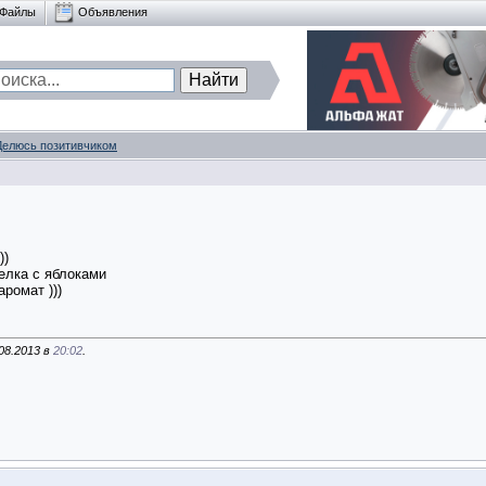
Файлы
Объявления
Делюсь позитивчиком
))
релка с яблоками
ромат )))
08.2013 в
20:02
.