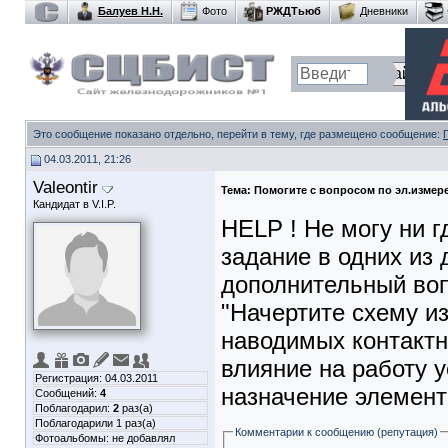
Балуев Н.Н.
Фото
РЖДТьюб
Дневники
Это сообщение показано отдельно, перейти в тему, где размещено сообщение:
04.03.2011, 21:26
Valeontir
Тема:
Помогите с вопросом по эл.измер
Кандидат в V.I.P.
HELP ! Не могу ни г
задание в одних из 
дополнительный воп
"Начертите схему 
наводимых контактн
влияние на работу 
Регистрация: 04.03.2011
назначение элемент
Сообщений:
4
Поблагодарил:
2
раз(а)
Поблагодарили 1 раз(а)
Комментарии к сообщению (репутация)
Фотоальбомы:
не добавлял