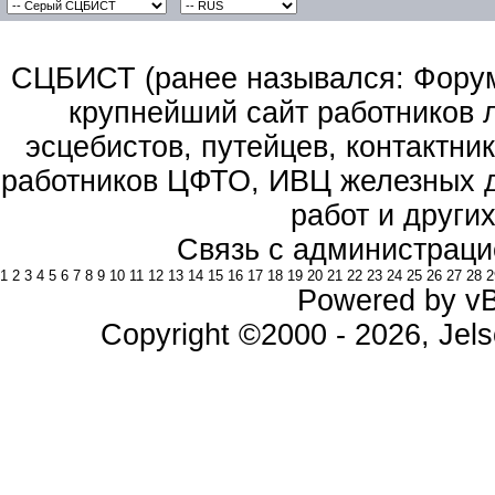
СЦБИСТ (ранее назывался: Форум 
крупнейший сайт работников 
эсцебистов, путейцев, контактник
работников ЦФТО, ИВЦ железных д
работ и други
Связь с администраци
1
2
3
4
5
6
7
8
9
10
11
12
13
14
15
16
17
18
19
20
21
22
23
24
25
26
27
28
2
Powered by vBu
Copyright ©2000 - 2026, Jels