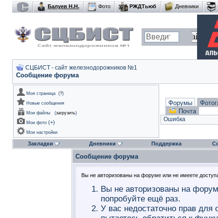
Балуев Н.Н.
Фото
РЖДТьюб
Дневники
СЦБИСТ - сайт железнодорожников №1
Сообщение форума
Моя страница
(
?
)
Форумы
Фотог
Новые сообщения
Почта
Мои файлы
(
загрузить
)
Ошибка
(
+
)
Мои фото
Мои настройки
Закладки
Дневники
Поддержка
С
Сообщение форума
Вы не авторизованы на форуме или не имеете доступа 
Вы не авторизованы на форум
попробуйте ещё раз.
У вас недостаточно прав для 