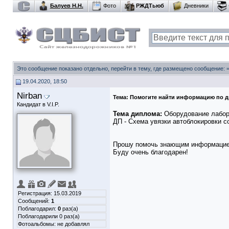
Балуев Н.Н.
Фото
РЖДТьюб
Дневники
Это сообщение показано отдельно, перейти в тему, где размещено сообщение:
19.04.2020, 18:50
Nirban
Тема:
Помогите найти информацию по д
Кандидат в V.I.P.
Тема диплома:
Оборудование лабора
ДП - Схема увязки автоблокировки с
Прошу помочь знающим информацие
Буду очень благодарен!
Регистрация: 15.03.2019
Сообщений:
1
Поблагодарил:
0
раз(а)
Поблагодарили 0 раз(а)
Фотоальбомы:
не добавлял