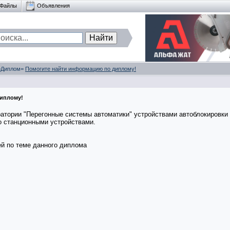
Файлы
Объявления
 =Диплом=
Помогите найти информацию по диплому!
иплому!
тории "Перегонные системы автоматики" устройствами автоблокировки 
о станционными устройствами.
й по теме данного диплома