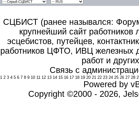
СЦБИСТ (ранее назывался: Форум 
крупнейший сайт работников 
эсцебистов, путейцев, контактник
работников ЦФТО, ИВЦ железных д
работ и други
Связь с администраци
1
2
3
4
5
6
7
8
9
10
11
12
13
14
15
16
17
18
19
20
21
22
23
24
25
26
27
28
2
Powered by vBu
Copyright ©2000 - 2026, Jels