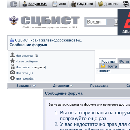
Балуев Н.Н.
Фото
РЖДТьюб
Дневники
СЦБИСТ - сайт железнодорожников №1
Сообщение форума
Моя страница
(
?
)
Форумы
Фотог
Новые сообщения
Почта
Мои файлы
(
загрузить
)
Ошибка
(
+
)
Мои фото
Мои настройки
Закладки
Дневники
Поддержка
С
Сообщение форума
Вы не авторизованы на форуме или не имеете доступа 
Вы не авторизованы на форум
попробуйте ещё раз.
У вас недостаточно прав для 