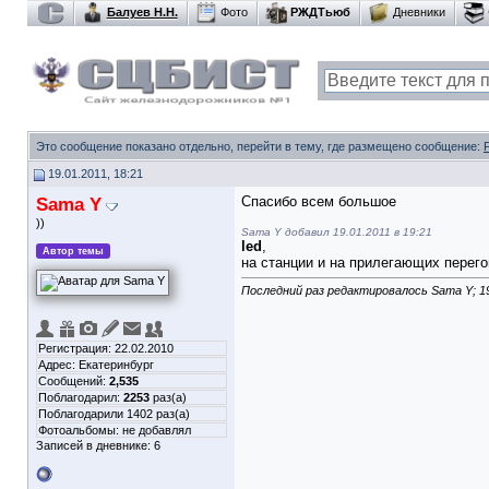
Балуев Н.Н.
Фото
РЖДТьюб
Дневники
Это сообщение показано отдельно, перейти в тему, где размещено сообщение:
19.01.2011, 18:21
Sama Y
Спасибо всем большое
))
Sama Y добавил 19.01.2011 в 19:21
led
,
Автор темы
на станции и на прилегающих перего
Последний раз редактировалось Sama Y; 19
Регистрация: 22.02.2010
Адрес: Екатеринбург
Сообщений:
2,535
Поблагодарил:
2253
раз(а)
Поблагодарили 1402 раз(а)
Фотоальбомы:
не добавлял
Записей в дневнике:
6