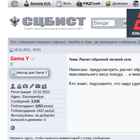
Балуев Н.Н.
Фото
РЖДТьюб
Дневники
Это сообщение показано отдельно, перейти в тему, где размещено сообщение:
18.01.2011, 18:01
Sama Y
Тема:
Расчет обратной тяговой сети
))
Написано: предусмотреть расчет обр
максимального веса поезда ... и меж
Кто знает, подскажите, что надо сд
Регистрация: 22.02.2010
Адрес: Екатеринбург
Сообщений:
2,535
Поблагодарил:
2253
раз(а)
Поблагодарили 1402 раз(а)
Фотоальбомы:
не добавлял
Записей в дневнике:
6
Нажмите здесь, чтобы написать комментарий к этому сообщению