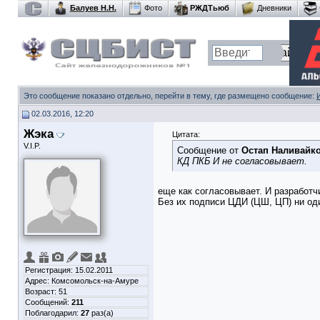
Балуев Н.Н.
Фото
РЖДТьюб
Дневники
Это сообщение показано отдельно, перейти в тему, где размещено сообщение:
02.03.2016, 12:20
Жэка
Цитата:
V.I.P.
Сообщение от
Остап Наливайк
КД ПКБ И не согласовывает.
еще как согласовывает. И разработч
Без их подписи ЦДИ (ЦШ, ЦП) ни оди
Регистрация: 15.02.2011
Адрес: Комсомольск-на-Амуре
Возраст: 51
Сообщений:
211
Поблагодарил:
27
раз(а)