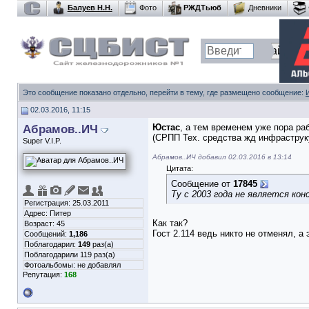
Балуев Н.Н.
Фото
РЖДТьюб
Дневники
Это сообщение показано отдельно, перейти в тему, где размещено сообщение:
02.03.2016, 11:15
Абрамов..ИЧ
Юстас
, а тем временем уже пора ра
(СРПП Тех. средства жд инфраструк
Super V.I.P.
Абрамов..ИЧ добавил 02.03.2016 в 13:14
Цитата:
Сообщение от
17845
Ту с 2003 года не является ко
Регистрация: 25.03.2011
Адрес: Питер
Как так?
Возраст: 45
Гост 2.114 ведь никто не отменял, а
Сообщений:
1,186
Поблагодарил:
149
раз(а)
Поблагодарили 119 раз(а)
Фотоальбомы:
не добавлял
Репутация:
168