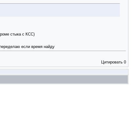
кроме стыка с КСС)
я переделаю если время найду
Цитировать
0