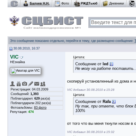
Балуев Н.Н.
Фото
РЖДТьюб
Дневники
Это сообщение показано отдельно, перейти в тему, где размещено сообщение:
30.08.2010, 16:37
VIC
Цитата:
НЕзнайка
Сообщение от
led
Не могу на работе поставить..
скопируй установленный из дома и н
Регистрация: 04.03.2009
VIC добавил 30.08.2010 в 15:28
Сообщений:
1,393
Цитата:
Поблагодарил:
629
раз(а)
Сообщение от
Rafa
Поблагодарили 202 раз(а)
Ну так, при ответе, что блок
Фотоальбомы:
83 фото
100%
Репутация:
474
от того что вы меня ткнули носом в 
VIC добавил 30.08.2010 в 15:32