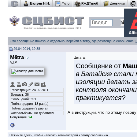
Балуев Н.Н.
Фото
РЖДТьюб
Дневники
Это сообщение показано отдельно, перейти в тему, где размещено сообщение:
29.04.2014, 19:38
Mёtra
Цитата:
V.I.P.
Сообщение от
Маш
в Батайске стали 
изоляции делать з
контроля окончани
Регистрация: 24.02.2011
Возраст: 36
практикуется?
Сообщений:
351
Поблагодарил:
18
раз(а)
Поблагодарили 9 раз(а)
А в инструкции, что по этому пово
Фотоальбомы:
не добавлял
Репутация:
24
Нажмите здесь, чтобы написать комментарий к этому сообщению