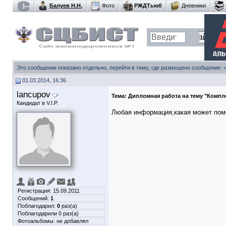
Балуев Н.Н.
Фото
РЖДТьюб
Дневники
Это сообщение показано отдельно, перейти в тему, где размещено сообщение:
01.03.2014, 16:36
lancupov
Тема:
Дипломная работа на тему "Компле
Кандидат в V.I.P.
Любая информация,какая может помоч
Регистрация: 15.09.2011
Сообщений:
1
Поблагодарил:
0
раз(а)
Поблагодарили 0 раз(а)
Фотоальбомы:
не добавлял