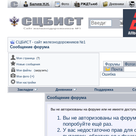
Балуев Н.Н.
Фото
РЖДТьюб
Дневники
СЦБИСТ - сайт железнодорожников №1
Сообщение форума
Моя страница
(
?
)
Форумы
Фотог
Новые сообщения
Почта
Мои файлы
(
загрузить
)
Ошибка
(
+
)
Мои фото
Мои настройки
Закладки
Дневники
Поддержка
С
Сообщение форума
Вы не авторизованы на форуме или не имеете доступа 
Вы не авторизованы на форум
попробуйте ещё раз.
У вас недостаточно прав для 