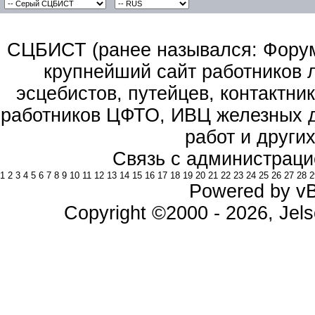
СЦБИСТ (ранее назывался: Форум 
крупнейший сайт работников 
эсцебистов, путейцев, контактник
работников ЦФТО, ИВЦ железных д
работ и други
Связь с администраци
1
2
3
4
5
6
7
8
9
10
11
12
13
14
15
16
17
18
19
20
21
22
23
24
25
26
27
28
2
Powered by vBu
Copyright ©2000 - 2026, Jels