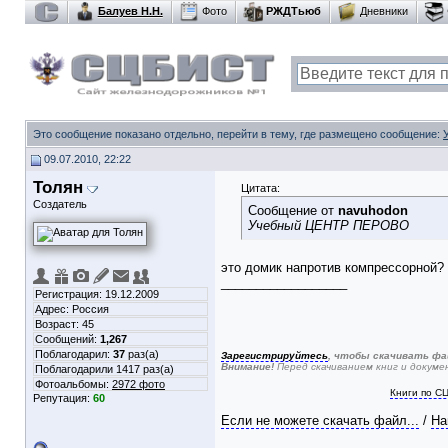
Балуев Н.Н.
Фото
РЖДТьюб
Дневники
Это сообщение показано отдельно, перейти в тему, где размещено сообщение:
09.07.2010, 22:22
Толян
Цитата:
Создатель
Сообщение от
navuhodon
Учебный ЦЕНТР ПЕРОВО
это домик напротив компрессорной?
__________________
Регистрация: 19.12.2009
Адрес: Россия
Возраст: 45
Сообщений:
1,267
Поблагодарил:
37
раз(а)
Зарегистрируйтесь
, чтобы скачивать фа
Внимание!
Перед скачиванием книг и докум
Поблагодарили 1417 раз(а)
Фотоальбомы:
2972 фото
Книги по С
Репутация:
60
Если не можете скачать файл...
/
На