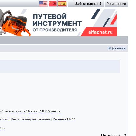
Забыл пароль?
Регистрация
#
6
(
ссылка
)
 ж/д
вики-словаря
/
Журнал "АСИ" онлайн
зистам
|
Книги по метрополитенам
|
Указания ГТСС
тов
Цитировать
0