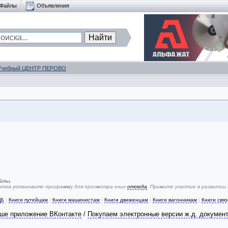
Файлы
Объявления
Учебный ЦЕНТР ПЕРОВО
йлы.
ентов установите программу для просмотра книг
отсюда
. Примите участие в развитии
ЦБ
|
Книги путейцам
|
Книги машинистам
|
Книги движенцам
|
Книги вагонникам
|
Книги свя
ше приложение ВКонтакте
/
Покупаем электронные версии ж.д. докумен