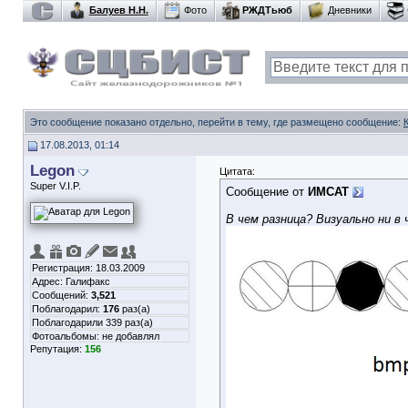
Балуев Н.Н.
Фото
РЖДТьюб
Дневники
Это сообщение показано отдельно, перейти в тему, где размещено сообщение:
17.08.2013, 01:14
Legon
Цитата:
Super V.I.P.
Сообщение от
ИМСАТ
В чем разница? Визуально ни в 
Регистрация: 18.03.2009
Адрес: Галифакс
Сообщений:
3,521
Поблагодарил:
176
раз(а)
Поблагодарили 339 раз(а)
Фотоальбомы:
не добавлял
Репутация:
156