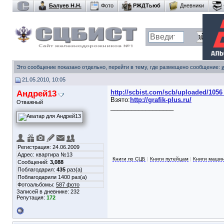
Балуев Н.Н.
Фото
РЖДТьюб
Дневники
Это сообщение показано отдельно, перейти в тему, где размещено сообщение:
21.05.2010, 10:05
Андрей13
http://scbist.com/scb/uploaded/1056
Взято:
http://grafik-plus.ru/
Отважный
__________________
Регистрация: 24.06.2009
Адрес: квартира №13
Книги по СЦБ
|
Книги путейцам
|
Книги маши
Сообщений:
3,088
Поблагодарил:
435
раз(а)
Поблагодарили 1400 раз(а)
Фотоальбомы:
587 фото
Записей в дневнике:
232
Репутация:
172