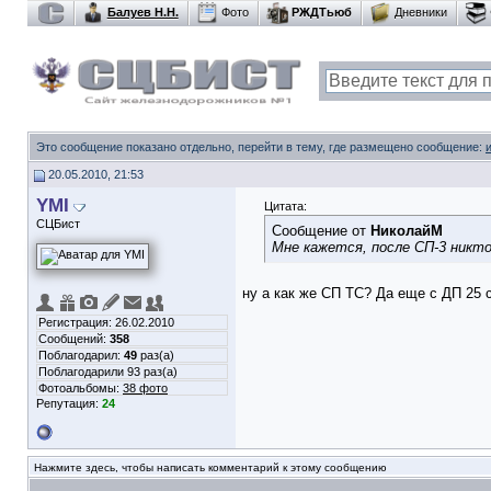
Балуев Н.Н.
Фото
РЖДТьюб
Дневники
Это сообщение показано отдельно, перейти в тему, где размещено сообщение:
20.05.2010, 21:53
YMI
Цитата:
СЦБист
Сообщение от
НиколайМ
Мне кажется, после СП-3 никто
ну а как же СП ТС?
Да еще с ДП 25 с
Регистрация: 26.02.2010
Сообщений:
358
Поблагодарил:
49
раз(а)
Поблагодарили 93 раз(а)
Фотоальбомы:
38 фото
Репутация:
24
Нажмите здесь, чтобы написать комментарий к этому сообщению