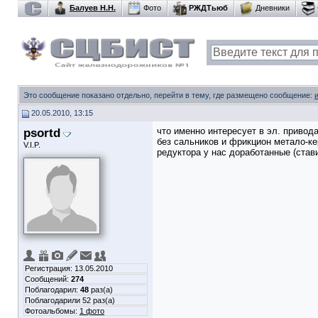
Балуев Н.Н.
Фото
РЖДТьюб
Дневники
Это сообщение показано отдельно, перейти в тему, где размещено сообщение:
20.05.2010, 13:15
psortd
что именно интересует в эл. привод
без сальников и фрикцион метало-кер
V.I.P.
редуктора у нас доработанные (став
Регистрация: 13.05.2010
Сообщений:
274
Поблагодарил:
48
раз(а)
Поблагодарили 52 раз(а)
Фотоальбомы:
1 фото