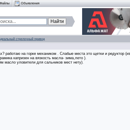
Файлы
Объявления
идеальный стрелочный привод
ах? работаю на горке механиком . Слабые места это щетки и редуктор (и
амика капризен на вязкость масла- зима,лето ).
им масло уловители для сальников мест нету).