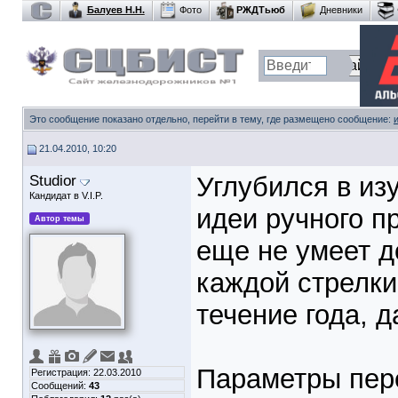
Балуев Н.Н.
Фото
РЖДТьюб
Дневники
Это сообщение показано отдельно, перейти в тему, где размещено сообщение:
21.04.2010, 10:20
Studior
Углубился в изу
Кандидат в V.I.P.
идеи ручного п
Автор темы
еще не умеет д
каждой стрелки
течение года, д
Параметры пере
Регистрация: 22.03.2010
Сообщений:
43