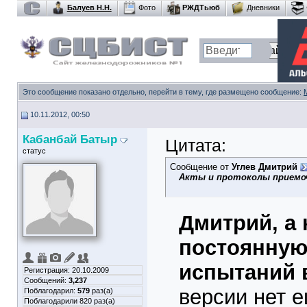
Балуев Н.Н.
Фото
РЖДТьюб
Дневники
Это сообщение показано отдельно, перейти в тему, где размещено сообщение:
10.11.2012, 00:50
Кабанбай Батыр
Цитата:
статус
Сообщение от
Углев Дмитрий
Акты и протоколы приемо
Дмитрий, а 
постоянную
испытаний 
Регистрация: 20.10.2009
Сообщений:
3,237
версии нет 
Поблагодарил:
579
раз(а)
Поблагодарили 820 раз(а)