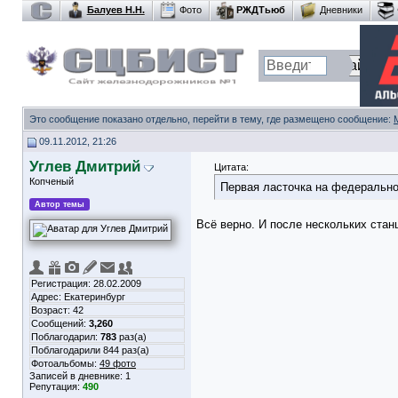
Балуев Н.Н.
Фото
РЖДТьюб
Дневники
Это сообщение показано отдельно, перейти в тему, где размещено сообщение:
09.11.2012, 21:26
Углев Дмитрий
Цитата:
Копченый
Первая ласточка на федеральн
Автор темы
Всё верно. И после нескольких стан
Регистрация: 28.02.2009
Адрес: Екатеринбург
Возраст: 42
Сообщений:
3,260
Поблагодарил:
783
раз(а)
Поблагодарили 844 раз(а)
Фотоальбомы:
49 фото
Записей в дневнике:
1
Репутация:
490