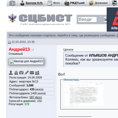
Балуев Н.Н.
Фото
РЖДТьюб
Дневники
Это сообщение показано отдельно, перейти в тему, где размещено сообщение:
22.03.2010, 23:39
Андрей13
Цитата:
Отважный
Сообщение от
ИЛЬЯШОВ АНДР
Коллеги, как вы организуете за
поездов?
Вот!
Регистрация: 24.06.2009
Миниатюры
Адрес: квартира №13
Сообщений:
3,088
Поблагодарил:
435
раз(а)
Поблагодарили 1400 раз(а)
Фотоальбомы:
587 фото
Записей в дневнике:
232
Репутация:
172
__________________