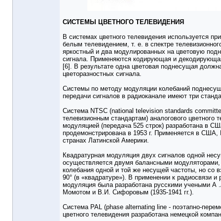
СИСТЕМЫ ЦВЕТНОГО ТЕЛЕВИДЕНИЯ
В системах цветного телевидения используется при
белым телевидением, т. е. в спектре телевизионно
яркостный и два модулированных на цветовую под
сигнала. Применяются кодирующая и декодирующая
[6]. В результате одна цветовая поднесущая должн
цветоразностных сигнала.
Системы по методу модуляции колебаний поднесущ
передачи сигналов в радиоканале имеют три станд
Система NTSC (national television standards commit
телевизионным стандартам) аналогового цветного т
модуляцией (передача 525 строк) разработана в С
продемонстрирована в 1953 г. Применяется в США, 
странах Латинской Америки.
Квадратурная модуляция двух сигналов одной нес
осуществляется двумя балансными модуляторами, 
колебания одной и той же несущей частоты, но со 
90° (в «квадратуре»). В применении к радиосвязи 
модуляция была разработана русскими учеными А .А
Момотом и В.И. Сифоровым (1935-1941 гг.).
Система PAL (phase alternating line - поэтапно-пере
цветного телевидения разработана немецкой компан