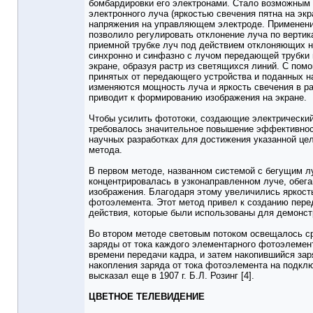
бомбардировки его электронами. Стало возможным
электронного луча (яркостью свечения пятна на экр
напряжения на управляющем электроде. Применени
позволило регулировать отклонение луча по вертика
приемной трубке луч под действием отклоняющих н
синхронно и синфазно с лучом передающей трубки 
экране, образуя растр из светящихся линий. С пом
принятых от передающего устройства и поданных н
изменяются мощность луча и яркость свечения в ра
приводит к формированию изображения на экране.
Чтобы усилить фототоки, создающие электрический
требовалось значительное повышение эффективност
научных разработках для достижения указанной це
метода.
В первом методе, названном системой с бегущим лу
концентрировалась в узконаправленном луче, обе
изображения. Благодаря этому увеличились яркост
фотоэлемента. Этот метод привел к созданию пере
действия, которые были использованы для демонс
Во втором методе световым потоком освещалось ср
заряды от тока каждого элементарного фотоэлемен
времени передачи кадра, и затем накопившийся за
накопления заряда от тока фотоэлемента на подкл
высказал еще в 1907 г. Б.Л. Розинг [4].
ЦВЕТНОЕ ТЕЛЕВИДЕНИЕ