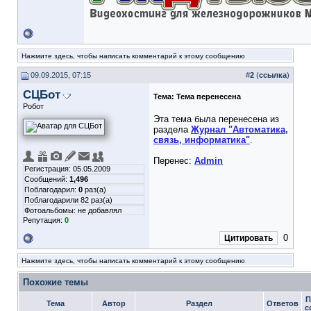
Нажмите здесь, чтобы написать комментарий к этому сообщению
09.09.2015, 07:15
#
2
(
ссылка
)
СЦБот
Тема:
Тема перенесена
Робот
Эта тема была перенесена из
раздела
Журнал "Автоматика,
связь, информатика"
.
Перенес:
Admin
Регистрация: 05.05.2009
Сообщений:
1,496
Поблагодарил:
0
раз(а)
Поблагодарили 82 раз(а)
Фотоальбомы:
не добавлял
Репутация:
0
0
Цитировать
Нажмите здесь, чтобы написать комментарий к этому сообщению
Похожие темы
П
Тема
Автор
Раздел
Ответов
с