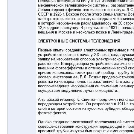
Передача движущихся силуэтных изображений с ис
механической телевизионной системы, разработанн
Ленинградского физико-технического института Л.С
СССР в 1926 г. Вскоре после этого специалисты Вс
электротехнического института создали механичес
в которой изображение раскладывалось на 30 строк
12,5 кадров в секунду. В результате с 1931 г. нача
вещания в Москве и несколько позже в Ленинграде,
ЭЛЕКТРОННЫЕ СИСТЕМЫ ТЕЛЕВИДЕНИЯ
Первые опыты создания электронных приемных и 
устройств относятся к началу XX века, когда русск
заявку на изобретение способа электрической пере
расстояние. В передающем устройстве системы он
внешним фотоэффектом и оптико-механической сист
приеме использовал электронный прибор - трубку Б
усовершенствовав ее, Б.Л. Розинг продемонстриро
решетки из четырех полос на расстояние. Его заслуг
воспроизведения изображения он применил безыне
осуществил модуляцию луча по мощности.
Английский инженер К. Свинтон предложил использ
передающем устройстве. Он разработал в 1911 г. т
слой в которой состоял из кусочков рубидия, обл
фотоэффектом.
Однако создание электронной телевизионной сист
совершенствовании конструкций передающей и прием
приемной трубки изнутри был покрыт люминофором