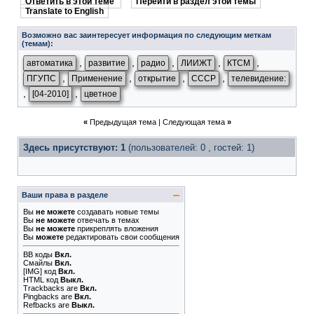
Ответить в этой теме
Перейти в раздел этой темы
Translate to English
Возможно вас заинтересует информация по следующим меткам
(темам):
,
,
,
,
,
автоматика
развитие
радио
ЛИИЖТ
КТСМ
,
,
,
,
ПГУПС
Применение
открытие
СССР
телевидение:
,
,
[04-2010]
цветное
«
Предыдущая тема
|
Следующая тема
»
Здесь присутствуют: 1
(пользователей: 0 , гостей: 1)
Ваши права в разделе
Вы
не можете
создавать новые темы
Вы
не можете
отвечать в темах
Вы
не можете
прикреплять вложения
Вы
можете
редактировать свои сообщения
BB коды
Вкл.
Смайлы
Вкл.
[IMG]
код
Вкл.
HTML код
Выкл.
Trackbacks
are
Вкл.
Pingbacks
are
Вкл.
Refbacks
are
Выкл.