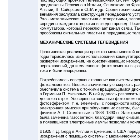
последующих проектов телевизионных систем. Ори
предложены Перозино в Италии, Сенлекома во Фра
Англии, В. Сойерсом в США и др. Среди техническ
внимания заслужила конструкция передающего устр
Это - металлическая пластина с отверстиями, запо
середины каждого отверстия выведен провод. Посл
коммутатора, который переключает канал связи. Та
прообразом сигнальных пластин в передающих теле
МЕХАНИЧЕСКИЕ СИСТЕМЫ ТЕЛЕВИДЕНИЯ
Практическая реализация проектов механической п
годы тормозилась из-за использования коммутаторо
развертки изображения, не обеспечивающих необх
переключений, да и селеновые фотоэлементы выр
токи и были инерционны.
Потребовалось совершенствование как системы разв
фотоэлементов. Весьма значительную скорость ра
обеспечила система с тонкими вращающимися диска
в Германии П. Нипковым. В ней удалось разложить 
десятков строк. Усовершенствованные фотоэлемен
фотоэффектом, т. е. элементы, с поверхности като
электронная эмиссия при облучении их светом, бы
физиком А. Г. Столетовым в 1888 -1890 гг. Электри
была заменена газосветной, благодаря чему снизил
а появившиеся электронные лампы позволили усили
В1925 г. Д. Берд в Англии и Дженкинс в США пере
изображения с помощью системы с механическим р