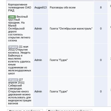
Корпоративное
телевидение ОАО
Андрей13
Разговоры обо всем
8
РЖД
Весёлый
[ОМ]
грустный
праздник. На
Малой
Октябрьской
Admin
Газета "Октябрьская магистраль"
0
дороге
состоялось
открытие летнего
сезона
[11 мая
[Гудок]
2011] Открытие
космоса. Увидеть
Байконур и
мысленно
Admin
Газета "Гудок"
0
взлететь удалось
юным
художникам из
железнодорожных
школ
[27
[Гудок]
апреля 2011]
Сибирский
самородок.
Открытие юного
Admin
Газета "Гудок"
0
дарования можно
использовать для
видеорегистрации
вагонов