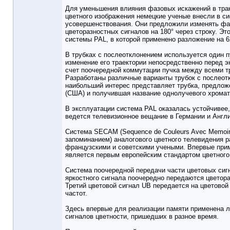
Для уменьшения влияния фазовых искажений в трак
цветного изображения немецкие ученые внесли в с
усовершенствования. Они предложили изменять фаз
цветоразностных сигналов на 180° через строку. Эт
системы PAL, в которой применено разложение на 6
В трубках с послеотклонением используется один п
изменение его траектории непосредственно перед э
счет поочередной коммутации пучка между всеми 
Разработаны различные варианты трубок с послеот
наибольший интерес представляет трубка, предложе
(США) и получившая название однолучевого хромат
В эксплуатации система PAL оказалась устойчивее
ведется телевизионное вещание в Германии и Англи
Система SECAM (Sequence de Couleurs Avec Memoire
запоминанием) аналогового цветного телевидения 
французскими и советскими учеными. Впервые приме
является первым европейским стандартом цветного
Система поочередной передачи части цветовых сигн
яркостного сигнала поочередно передаются цветор
Третий цветовой сигнал UB передается на цветовой
частот.
Здесь впервые для реализации памяти применена 
сигналов цветности, пришедших в разное время.