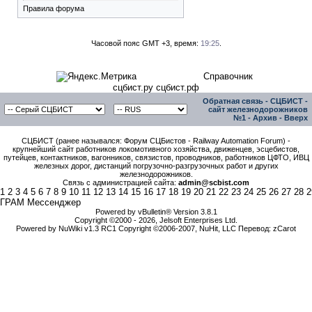
Правила форума
Часовой пояс GMT +3, время:
19:25
.
Справочник
сцбист.ру сцбист.рф
Обратная связь
-
СЦБИСТ -
сайт железнодорожников
№1
-
Архив
-
Вверх
СЦБИСТ (ранее назывался: Форум СЦБистов - Railway Automation Forum) -
крупнейший сайт работников локомотивного хозяйства, движенцев, эсцебистов,
путейцев, контактников, вагонников, связистов, проводников, работников ЦФТО, ИВЦ
железных дорог, дистанций погрузочно-разгрузочных работ и других
железнодорожников.
Связь с администрацией сайта:
admin@scbist.com
1
2
3
4
5
6
7
8
9
10
11
12
13
14
15
16
17
18
19
20
21
22
23
24
25
26
27
28
2
ГРАМ Мессенджер
Powered by vBulletin® Version 3.8.1
Copyright ©2000 - 2026, Jelsoft Enterprises Ltd.
Powered by NuWiki v1.3 RC1 Copyright ©2006-2007, NuHit, LLC Перевод: zCarot