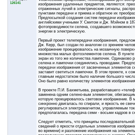
126141
изображения удаленных предметов, являются: прео
отраженных лучей в электрические сигналы, распр
пунктами передачи и приема и обратное их преобра
Предпосылкой создания систем передачи изображен
английскими учеными У. Смитом и Дж. Мэйном в 187
фотопроводимости селена, создавшего возможност
энергии в электрическую.
Первый проект телепередачи изображения, предлож
Дж. Керр, был создан по аналогии со зрением челов
изображение проецировалось на мозаичную поверх
множества малых фотоэлементов селена. В пункте
экран из того же количества лампочек. Одинаково
селена и лампочки соединялись проводами. Предпо
передачи изображения от засвеченных элементов се
заставит светиться лампочки. В этом проекте, к с
главным недостатком было наличие большого числа 
Оно было равно количеству элементов изображения 
В проекте П.И. Бахметьева, разработавшего «теле
заменена одним селено-вым элементом, обегающим 
которую проецировалось световое изображение. В 
синхронно двигалась по спирали, и яркость ее све
регулироваться электромагнитом, управляемым ток
предполагалась передача семи - восьми кадров в се
Следует отметить, что принципы последовательной
сведений о яркости отдельных элементов изображе
во времени) и разложение изображения на элементы