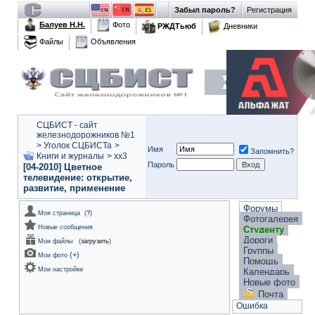
Забыл пароль?
Регистрация
Балуев Н.Н.
Фото
РЖДТьюб
Дневники
Файлы
Объявления
СЦБИСТ - сайт
железнодорожников №1
>
Уголок СЦБИСТа
>
Имя
Запомнить?
Книги и журналы
>
xx3
Пароль
[04-2010] Цветное
телевидение: открытие,
развитие, применение
Форумы
Моя страница
(
?
)
Фотогалерея
Новые сообщения
Студенту
Дороги
Мои файлы
(
загрузить
)
Группы
(
+
)
Мои фото
Помощь
Мои настройки
Календарь
Новые фото
Почта
Ошибка