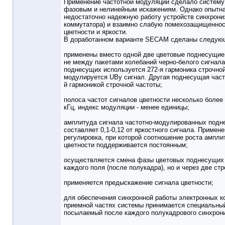
Применение частотной модуляции сделало систему
фазовым и нелинейным искажениям. Однако опытна
недостаточно надежную работу устройств синхрониз
коммутатора) и взаимно слабую помехозащищенно
цветности и яркости.
В доработанном варианте SECAM сделаны следую
применены вместо одной две цветовые поднесущие
не между пакетами колебаний черно-белого сигнала
поднесущих используется 272-я гармоника строчной
модулируется UBy сигнал. Другая поднесущая част
й гармоникой строчной частоты;
полоса частот сигналов цветности несколько более
кГц, индекс модуляции - менее единицы;
амплитуда сигнала частотно-модулированных подне
составляет 0,1-0,12 от яркостного сигнала. Примен
регулировка, при которой соотношение роста ампли
цветности поддерживается постоянным;
осуществляется смена фазы цветовых поднесущих н
каждого поля (после полукадра), но и через две стр
применяется предыскажение сигнала цветности;
для обеспечения синхронной работы электронных 
приемной частях системы принимается специальный
посылаемый после каждого полукадрового синхрон