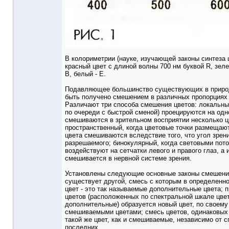
В колориметрии (науке, изучающей законы синтеза 
красный цвет с длиной волны 700 нм буквой R, зелен
В, белый - Е.
Подавляющее большинство существующих в природ
быть получено смешением в различных пропорциях 
Различают три способа смешения цветов: локальны
по очереди с быстрой сменой) проецируются на одно
смешиваются в зрительном восприятии несколько ц
пространственный, когда цветовые точки размещают
цвета смешиваются вследствие того, что угол зрен
разрешаемого; бинокулярный, когда световыми пот
воздействуют на сетчатки левого и правого глаз, а
смешивается в нервной системе зрения.
Установлены следующие основные законы смешения
существует другой, смесь с которым в определенн
цвет - это так называемые дополнительные цвета; 
цветов (расположенных по спектральной шкале цвет
дополнительные) образуется новый цвет, по своем
смешиваемыми цветами; смесь цветов, одинаковых 
такой же цвет, как и смешиваемые, независимо от с
последних.