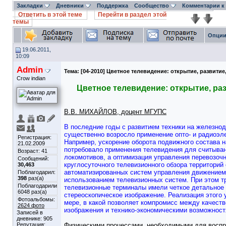
Закладки
Дневники
Поддержка
Сообщество
Комментарии к
Ответить в этой теме
Перейти в раздел этой
темы
Опции
19.06.2011,
10:09
Admin
Тема:
[04-2010] Цветное телевидение: открытие, развити
Crow indian
Цветное телевидение: открытие, ра
В.В. МИХАЙЛОВ, доцент МГУПС
В последние годы с развитием техники на железно
существенно возросло применение опто- и радиоэл
Регистрация:
Например, ускорение оборота подвижного состава н
21.02.2009
потребовало применения телевидения для считыван
Возраст: 41
локомотивов, а оптимизация управления перевозоч
Сообщений:
круглосуточного телевизионного обзора территорий
30,463
автоматизированных систем управления движением 
Поблагодарил:
398
раз(а)
использованием телевизионных систем. При этом т
Поблагодарили
телевизионные терминалы имели четкое детальное
6048 раз(а)
стереоскопическое изображение. Реализация этого 
Фотоальбомы:
мере, в какой позволяет компромисс между качест
2624 фото
изображения и технико-экономическими возможнос
Записей в
дневнике:
905
Репутация:
Физическими процессами, необходимыми для воспр