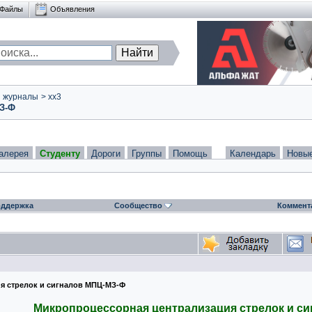
Файлы
Объявления
и журналы
>
xx3
З-Ф
алерея
Студенту
Дороги
Группы
Помощь
Календарь
Новы
ддержка
Сообщество
Коммент
я стрелок и сигналов МПЦ-МЗ-Ф
Микропроцессорная централизация стрелок и с