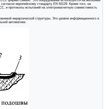
а ЕСС фирмы Сименс. Это оборудование используется на железных
 согласно европейскому стандарту EN 50129. Кроме того, на
С, и протоколы испытаний на электромагнитную совместимость
овневой иерархической структуры. Это уровни информационного и
льной автоматики.