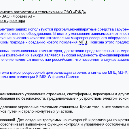
ртамента автоматики и телемеханики ОАО «РЖД»
р ЗАО «Форатек АТ»
ного директора
ентрализациях используются программно-аппаратные средства зарубежн
течественное оборудование. В целях уменьшения зависимости от иност
печения высокого качества изготовления микропроцессорного оборудова
бком подходе к созданию нового поколения
МПЦ
. Новизна этого предл
анных промышленных компьютеров, достаточно представленных на миро
м критерием их выбора является высокая надежность функционирования
спечение является полностью российским, что позволяет в случае заме
стемы микропроцессорной централизации стрелок и сигналов МПЦ МЗ-Ф,
темы централизации SIMIS-W фирмы Сименс.
ализованного управления стрелками, светофорами, переездами и другим
ебования по безопасности, предъявляемые к устройствам электрической
даленное управление смежными станциями. Кроме того, в нее заложена
тков путей и стрелочно-путевых участков.
рованной. Для создания требуемых конфигураций и реализации конкретн
беспечивает выполнение функций контроля и управления состоянием объ
колирование работы системы.