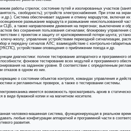
ежим работы стрелок; состояние путей и изолированных участков (занято
занятость, свободность); устройств электроснабжения. При этом на экра
и др.). Система обеспечивает задание и отмену маршрутов, включая их
посекционное размыкание маршрута и размыкание неиспользованной част
и СЦБ, а также направлением движения на перегонах; выключение и об
частков без сохранения пользования сигналами; блокировку управлени
тветствии с проектом и защиту от кратковременной потери шунта; уста
о ключу-жезлу; управление устройствами переездной сигнализации, рас
ыбор и передачу сигналов АЛС; взаимодействие с контрольно-габаритным
 (УКСПС), устройствами оповещения о приближении поезда и др.
ции диагностики: полное тестирование аппаратного и программного об
способности; фоновое тестирование всех модулей и программного обесп
онирования на заданном уровне. В соответствии с определенным регла
 отказов в одном из них.
ормацию о состоянии объектов контроля, командах управления и действ
ностики и регламентных проверок, а также о тестировании системы.
электромеханика имеется возможность просматривать архив в статичес
я в виде бумажной копии и на магнитном носителе.
ованная человеко-машинная система, функционирующая в реальном врем
оздавать любые конфигурации аппаратной и программной части в соотве
тевого развития.