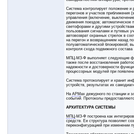
Система контролирует положение и р
перегонов и участков приближения (
управления (включение, выключение 
движения поездов; автоматическое 
светофорами и другими устройствам
пользования сигналами и путевых у
автовозврат охранных стрелок в соо
на перегон и возвращением назад п
полуавтоматической блокировкой; в
контроля схода подвижного состава
МПЦ-МЗ-Ф выполняет следующие функ
также после восстановления работо
надежности и достоверности функци
процессорных модулей при появлении
Система протоколирует и хранит инф
устройств, результатах их самодиаг
На
АРМ
ах дежурного по станции и 
событий. Протоколы предоставляютс
АРХИТЕКТУРА СИСТЕМЫ
МПЦ
-МЗ-Ф построена как интегрир
средств. Ее структура позволяет с
переконфигурацией при изменении пу