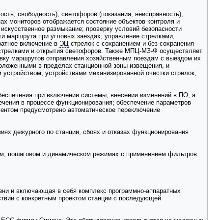
сть, свободность); светофоров (показания, неисправность);
нах мониторов отображается состояние объектов контроля и
 искусственное размыкание; проверку условий безопасности
и маршрута при угловых заездах; управление стрелками,
ратное включение в
ЭЦ
стрелок с сохранением и без сохранения
я стрелками и открытия светофоров. Также МПЦ-МЗ-Ф осуществляет
новку маршрутов отправления хозяйственным поездам с выездом их
положенными в пределах станционной зоны извещения, и
 устройством, устройствами механизированной очистки стрелок,
еспечения при включении системы, внесении изменений в ПО, а
ечения в процессе функционирования; обеспечение параметров
ментом предусмотрено автоматическое переключение
иях дежурного по станции, сбоях и отказах функционирования
ком, пошаговом и динамическом режимах с применением фильтров
ени и включающая в себя комплекс программно-аппаратных
тствии с конкретным проектом станции с последующей