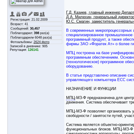
Г.Д. Казиев, главный инженер Депа
Д.А. Милехин, генеральный директо
Регистрация: 21.02.2009
Ю.С. Смагин, заместитель генераль
Возраст: 41
Сообщений:
30,457
В современных микропроцессорных ц
Поблагодарил:
398
раз(а)
специализированное промышленное о
Поблагодарили 6048 раз(а)
программный продукт, а также обес
Фотоальбомы:
2624 фото
фирмы ЗАО «Форатек Ат» о более ги
Записей в дневнике:
905
Репутация:
126141
МПЦ построена на базе унифициров
программным обеспечением. Основны
(технологическое) программное обе
оборудованию.
В статье представлено описание си
управляющего компьютера ЕСС сис
НАЗНАЧЕНИЕ И ФУНКЦИИ
МПЦ
-МЗ-Ф предназначена для центр
движения. Система обеспечивает тр
МПЦ-МЗ-Ф позволяет организовать у
свободности / занятости путей, учас
Система является объектно-ориенти
функциональных блоков. МПЦ-МЗ-Ф о
самодиагностики аппаратуры, прото