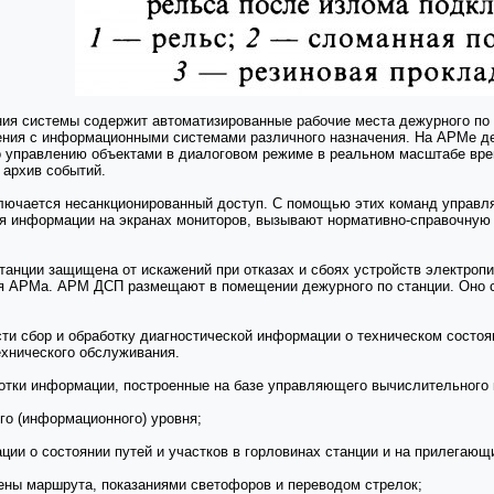
ия системы содержит автоматизированные рабочие места дежурного по 
ния с информационными системами различного назначения. На АРМе деж
 управлению объектами в диалоговом режиме в реальном масштабе време
 архив событий.
лючается несанкционированный доступ. С помощью этих команд управл
я информации на экранах мониторов, вызывают нормативно-справочную 
анции защищена от искажений при отказах и сбоях устройств электропи
 АРМа. АРМ ДСП размещают в помещении дежурного по станции. Оно сост
и сбор и обработку диагностической информации о техническом состоян
ехнического обслуживания.
ботки информации, построенные на базе управляющего вычислительного
го (информационного) уровня;
ии о состоянии путей и участков в горловинах станции и на прилегающи
мены маршрута, показаниями светофоров и переводом стрелок;