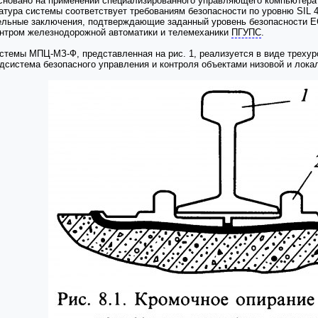
основано на применении специализированного управляющего компьютер
атура системы соответствует требованиям безопасности по уровню SIL 4
ельные заключения, подтверждающие заданный уровень безопасности ЕС
нтром железнодорожной автоматики и телемеханики
ПГУПС
.
истемы МПЦ-МЗ-Ф, представленная на рис. 1, реализуется в виде трехур
одсистема безопасного управления и контроля объектами низовой и лока