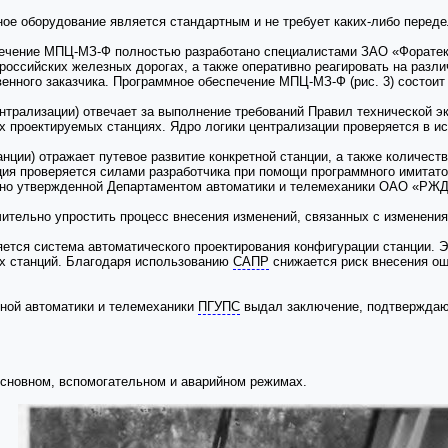
ое оборудование является стандартным и не требует каких-либо переде
ечение МПЦ-МЗ-Ф полностью разработано специалистами ЗАО «Форатек 
 российских железных дорогах, а также оперативно реагировать на раз
енного заказчика. Программное обеспечение МПЦ-МЗ-Ф (рис. 3) состоит
нтрализации) отвечает за выполнение требований Правил технической э
х проектируемых станциях. Ядро логики централизации проверяется в и
нции) отражает путевое развитие конкретной станции, а также количеств
ия проверяется силами разработчика при помощи программного имитатор
сно утвержденной Департаментом автоматики и телемеханики ОАО «РЖД
ительно упростить процесс внесения изменений, связанных с изменения
ется система автоматического проектирования конфигурации станции. Э
х станций. Благодаря использованию
САПР
снижается риск внесения ош
ной автоматики и телемеханики
ПГУПС
выдал заключение, подтверждаю
сновном, вспомогательном и аварийном режимах.