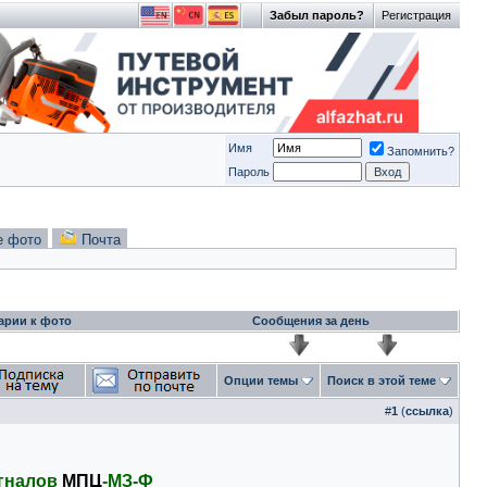
Забыл пароль?
Регистрация
Имя
Запомнить?
Пароль
е фото
Почта
арии к фото
Сообщения за день
Опции темы
Поиск в этой теме
#
1
(
ссылка
)
игналов
МПЦ
-МЗ-Ф