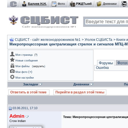
Балуев Н.Н.
Фото
РЖДТьюб
Дневники
СЦБИСТ - сайт железнодорожников №1
>
Уголок СЦБИСТа
>
Книги 
Микропроцессорная централизация стрелок и сигналов МПЦ-М
Моя страница
(
?
)
Новые сообщения
Форумы
Фотог
Мои файлы
(
загрузить
)
Ошибка
(
+
)
Мои фото
Мои настройки
Закладки
Дневники
По
Ответить в этой теме
Перейти в раздел этой темы
03.06.2011, 17:10
Admin
Тема:
Микропроцессорная централизаци
Crow indian