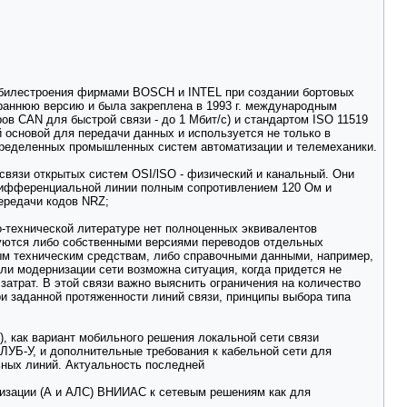
томобилестроения фирмами BOSCH и INTEL при создании бортовых
аннюю версию и была закреплена в 1993 г. международным
в CAN для быстрой связи - до 1 Мбит/c) и стандартом ISO 11519
 основой для передачи данных и используется не только в
спределенных промышленных систем автоматизации и телемеханики.
вязи открытых систем OSI/lSO - физический и канальный. Они
 дифференциальной линии полным сопротивлением 120 Ом и
ередачи кодов NRZ;
-технической литературе нет полноценных эквивалентов
зуются либо собственными версиями переводов отдельных
ым техническим средствам, либо справочными данными, например,
или модернизации сети возможна ситуация, когда придется не
атрат. В этой связи важно выяснить ограничения на количество
и заданной протяженности линий связи, принципы выбора типа
 как вариант мобильного решения локальной сети связи
ЛУБ-У, и дополнительные требования к кабельной сети для
ьных линий. Актуальность последней
лизации (А и АЛС) ВНИИАС к сетевым решениям как для