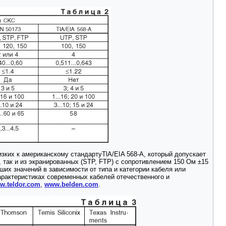
зких к американскому стандартуTlA/EIA 568-А, который допускает
 так и из экранированных (STP, FTP) с сопротивлением 150 Ом ±15
их значений в зависимости от типа и категории кабеля или
арактеристиках современных кабелей отечественного и
w.teldor.com
,
www.belden.com
.