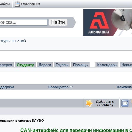
Файлы
Объявления
и журналы
>
xx3
алерея
Студенту
Дороги
Группы
Помощь
Календарь
Новы
ддержка
Сообщество
Коммент
ормации в системе КЛУБ-У
CAN-интерфейс для передачи информации в с