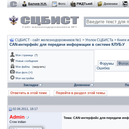
Балуев Н.Н.
Фото
РЖДТьюб
Дневники
СЦБИСТ - сайт железнодорожников №1
>
Уголок СЦБИСТа
>
Книги 
CAN-интерфейс для передачи информации в системе КЛУБ-У
Моя страница
(
?
)
Новые сообщения
Форумы
Фотог
Мои файлы
(
загрузить
)
Ошибка
(
+
)
Мои фото
Мои настройки
Закладки
Дневники
По
Ответить в этой теме
Перейти в раздел этой темы
02.06.2011, 18:17
Admin
Тема:
CAN-интерфейс для передачи инф
Crow indian