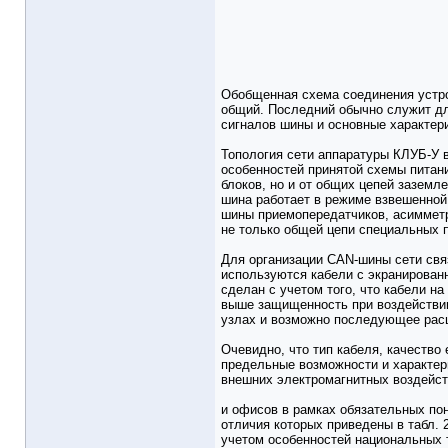
Обобщенная схема соединения устрой
общий. Последний обычно служит дл
сигналов шины и основные характери
Топология сети аппаратуры КЛУБ-У в
особенностей принятой схемы питан
блоков, но и от общих цепей заземл
шина работает в режиме взвешенной
шины приемопередатчиков, асимметр
не только общей цепи специальных п
Для организации CAN-шины сети свя
используются кабели с экранирован
сделан с учетом того, что кабели н
выше защищенность при воздействии
узлах и возможно последующее рас
Очевидно, что тип кабеля, качество
предельные возможности и характер
внешних электромагнитных воздейст
и офисов в рамках обязательных пон
отличия которых приведены в табл. 
учетом особенностей национальных 