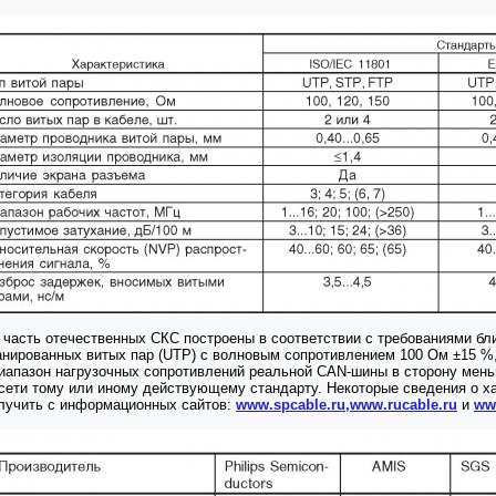
 часть отечественных СКС построены в соответствии с требованиями бли
анированных витых пар (UTP) с волновым сопротивлением 100 Ом ±15 %,
иапазон нагрузочных сопротивлений реальной CAN-шины в сторону меньш
 сети тому или иному действующему стандарту. Некоторые сведения о х
лучить с информационных сайтов:
www.spcable.ru,www.rucable.ru
и
ww