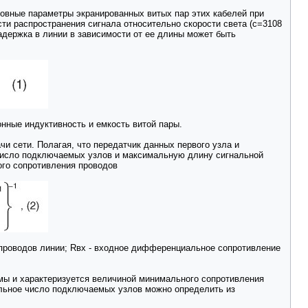
новные параметры экранированных витых пар этих кабелей при
ти распространения сигнала относительно скорости света (с=3108
адержка в линии в зависимости от ее длины может быть
онные индуктивность и емкость витой пары.
и сети. Полагая, что передатчик данных первого узла и
 число подключаемых узлов и максимальную длину сигнальной
ого сопротивления проводов
е проводов линии; Rвх - входное дифференциальное сопротивление
мы и характеризуется величиной минимального сопротивления
ельное число подключаемых узлов можно определить из