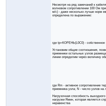
Несмотря на ряд замечаний к кабеля
волновом сопротивлении 100 Ом приб
м/c) - даже несколько лучше норм 
определена по выражению:
где tp=КОРЕНЬ(L0C0) - собственное 
Установим общие соотношения, позв
приемники остальных узлов размеще
линии определим через величину об
где Rm - активное сопротивление т
приемника узла; N - число узлов на 
Нагрузочная способность выходного
нагрузки Rмин, которая является с
неравенства