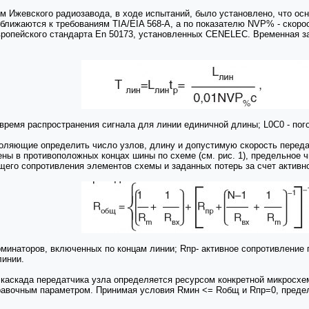
м Ижевского радиозавода, в ходе испытаний, было установлено, что ос
лижаются к требованиям TIA/EIA 568-A, а по показателю NVP% - скорос
европейского стандарта En 50173, установленных CENELEC. Временная з
время распространения сигнала для линии единичной длины; L0C0 - пог
оляющие определить число узлов, длину и допустимую скорость передач
ны в противоположных концах шины по схеме (см. рис. 1), предельное
щего сопротивления элементов схемы и заданных потерь за счет активн
ерминаторов, включенных по концам линии; Rпр- активное сопротивлени
линии.
 каскада передатчика узла определяется ресурсом конкретной микросхе
правочным параметром. Принимая условия Rмин <= Rобщ и Rпр=0, пред