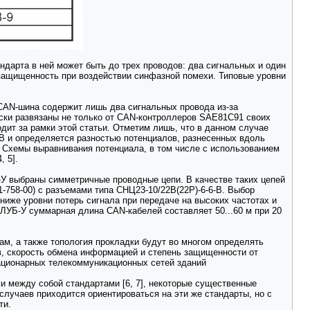
ндарта в ней может быть до трех проводов: два сигнальных и один
защищенность при воздействии синфазной помехи. Типовые уровни
 CAN-шина содержит лишь два сигнальных провода из-за
ски развязаны не только от CAN-контроллеров SAE81C91 своих
дит за рамки этой статьи. Отметим лишь, что в данном случае
 В и определяется разностью потенциалов, разнесенных вдоль
 Схемы выравнивания потенциала, в том числе с использованием
, 5].
У выбраны симметричные проводные цепи. В качестве таких цепей
-758-00) с разъемами типа СНЦ23-10/22В(22Р)-6-6-В. Выбор
 ниже уровни потерь сигнала при передаче на высоких частотах и
ЛУБ-У суммарная длина CAN-кабелей составляет 50...60 м при 20
мам, а также топология прокладки будут во многом определять
в, скорость обмена информацией и степень защищенности от
ационарных телекоммуникационных сетей зданий
и между собой стандартами [6, 7], некоторые существенные
случаев приходится ориентироваться на эти же стандарты, но с
ти.