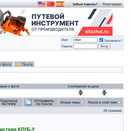
Забыл пароль?
Регистрация
Имя
Запомнить?
Пароль
е фото
Почта
арии к фото
Сообщения за день
Опции темы
Поиск в этой теме
#
1
(
ссылка
)
истеме КЛУБ-У