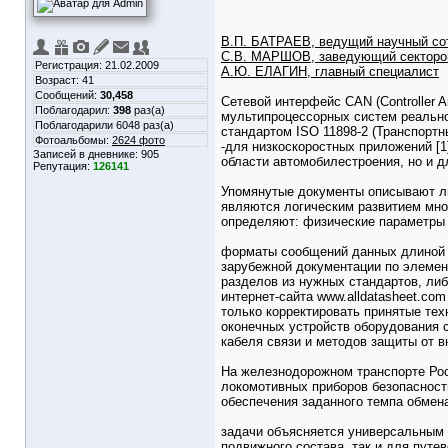
B.П. БАТРАЕВ, ведущий научный сот
C.В. МАРШОВ, заведующий сектор
Регистрация: 21.02.2009
А.Ю. ЕЛАГИН, главный специалист
Возраст: 41
Сообщений:
30,458
Сетевой интерфейс CAN (Controller 
Поблагодарил:
398
раз(а)
мультипроцессорных систем реальн
Поблагодарили 6048 раз(а)
стандартом ISO 11898-2 (Транспортн
Фотоальбомы:
2624 фото
-для низкоскоростных приложений [1
Записей в дневнике:
905
области автомобилестроения, но и 
Репутация:
126141
Упомянутые документы описывают ли
являются логическим развитием мно
определяют: физические параметры 
форматы сообщений данных длиной д
зарубежной документации по элемен
разделов из нужных стандартов, ли
интернет-сайта www.alldatasheet.co
только корректировать принятые тех
оконечных устройств оборудования 
кабеля связи и методов защиты от 
На железнодорожном транспорте Рос
локомотивных приборов безопасност
обеспечения заданного темпа обмен
задачи объясняется универсальным 
подвижного состава, так и для путе