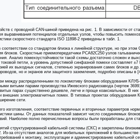
ств с проводной CAN-шиной приведена на рис. 1. В зависимости от ста
я выравнивания потенциалов отдельных узлов, чтобы повысить помехо
стики скоростного стандарта ISO 11898-2 приведены в табл. 1.
 соответствии со стандартом близка к линейной структуре, но при этом
ия блоков. Скоростные приемопередатчики РСА82С250 узлов гальваниче
ения. Анализ помехоустойчивости такой схемы достаточно сложен и выхо
 токовой петли, а уровень допустимой синфазной помехи составляет ±7
ией их выходных сигналов, степенью экранирования самих блоков и др.
роводов, но и экранов или защитного заземления, подробно описаны в [4
зи между распределенными по локомотиву блоками оборудования КЛУБ-
ными витыми парами производства Ижевского радиозавода (чертеж 36991
а витых парах существенно дешевле, легче и проще коаксиальных. В них
 внешних электромагнитных помех. В типовых проектах оборудования К
ширение сети.
 его изготовления, соответствие первичных и вторичных параметров нор
истики шины. От данных показателей зависит число соединяемых блоко
вий. Наиболее полно перечисленные вопросы были проработаны для ст
ятий структурированной кабельной системы (СКС) и закреплены близким
2. Из-за отсутствия аналогов для мобильных приложений в большинстве 
требований к монтажу, эксплуатации и администрированию кабельной се