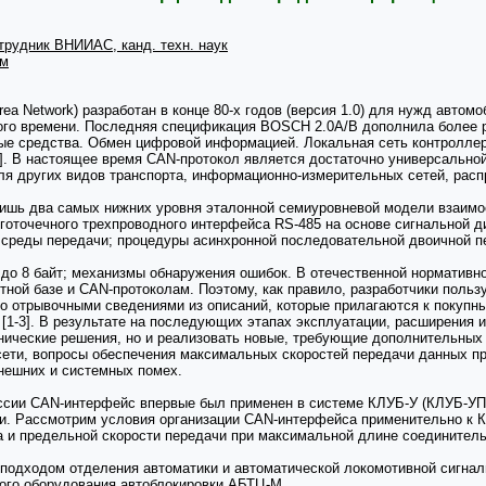
рудник ВНИИАС, канд. техн. наук
ом
Area Network) разработан в конце 80-х годов (версия 1.0) для нужд ав
ого времени. Последняя спецификация BOSCH 2.0А/В дополнила более р
ые средства. Обмен цифровой информацией. Локальная сеть контроллеро
]. В настоящее время CAN-протокол является достаточно универсальной
для других видов транспорта, информационно-измерительных сетей, ра
шь два самых нижних уровня эталонной семиуровневой модели взаимос
готочечного трехпроводного интерфейса RS-485 на основе сигнальной
среды передачи; процедуры асинхронной последовательной двоичной п
о 8 байт; механизмы обнаружения ошибок. В отечественной нормативно
тной базе и CAN-протоколам. Поэтому, как правило, разработчики поль
бо отрывочными сведениями из описаний, которые прилагаются к покупн
m [1-3]. В результате на последующих этапах эксплуатации, расширения 
нические решения, но и реализовать новые, требующие дополнительных з
сети, вопросы обеспечения максимальных скоростей передачи данных пр
внешних и системных помех.
сии CAN-интерфейс впервые был применен в системе КЛУБ-У (КЛУБ-УП),
и. Рассмотрим условия организации CAN-интерфейса применительно к К
а и предельной скорости передачи при максимальной длине соединител
подходом отделения автоматики и автоматической локомотивной сигна
вого оборудования автоблокировки АБТЦ-М.