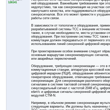
126141
ней оборудования. Важнейшим требованием при это
недопустимо, так как синхронизация на участках с
наилучшего качества, или поддерживаться оборуд
синхросигналов. Все это может привести к ухудш
работы сети связи.
В зависимости от топологии и оборудования, прим
разрабатываемой системы ТСС к внешним источника
также, в случае необходимости, места установки с
оборудования. При построении системы ТСС также 
коммутации должен передаваться от первичного эта
использованием линий синхронной цифровой иерарх
При проектировании особое внимание следует обращ
основным маршрутам синхронизирующих сигналов, н
или аварийных переключений.
Оборудование, требующее синхронизации — это в 
коммутационные станции, аппаратура кроссовой ко
цифровой иерархии (ПЦИ), оборудование абонентско
генераторное оборудование, отвечающее требовани
синхронизации. Для синхронизации различного обо
сигналами в системе тактовой сетевой синхрониза
синусоидальный сигнал с частотой 2048 кГц, цифр
кбит/с и цифровые сигналы синхронной цифровой и
модулей CTM-N.
Например, в обычном режиме синхронизации мульт
следующие варианты. Им должны быть назначены п