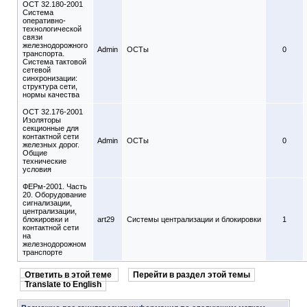
ОСТ 32.180-2001
Система
оперативно-
технологической
связи
железнодорожного
Admin
ОСТы
0
транспорта.
Система тактовой
сетевой
синхронизации:
структура сети,
нормы качества
ОСТ 32.176-2001
Изоляторы
секционные для
контактной сети
Admin
ОСТы
0
железных дорог.
Общие
технические
условия
ФЕРм-2001. Часть
20. Оборудование
сигнализации,
централизации,
блокировки и
art29
Системы централизации и блокировки
1
контактной сети
на
железнодорожном
транспорте
Ответить в этой теме
Перейти в раздел этой темы
Translate to English