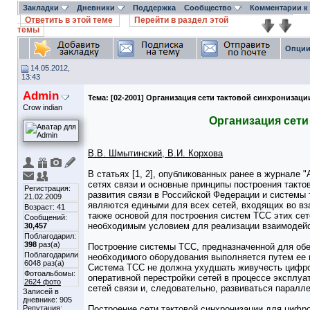
Закладки
Дневники
Поддержка
Сообщество
Комментарии к
Ответить в этой теме
Перейти в раздел этой
темы
Опции
14.05.2012,
13:43
Admin
Тема:
[02-2001] Организация сети тактовой синхронизаци
Crow indian
Организация сети
В.В. Шмытинский, В.И. Корхова
В статьях [1, 2], опубликованных ранее в журнале
сетях связи и основные принципы построения такто
Регистрация:
развития связи в Российской Федерации и системы 
21.02.2009
являются едиными для всех сетей, входящих во вз
Возраст: 41
также основой для построения систем ТСС этих сет
Сообщений:
необходимым условием для реализации взаимодейс
30,457
Поблагодарил:
398
раз(а)
Построение системы ТСС, предназначенной для об
Поблагодарили
необходимого оборудования выполняется путем ее
6048 раз(а)
Система ТСС не должна ухудшать живучесть цифров
Фотоальбомы:
оперативной перестройки сетей в процессе эксплуа
2624 фото
сетей связи и, следовательно, развиваться паралл
Записей в
дневнике:
905
Репутация:
Построение сети тактовой синхронизации для цифро