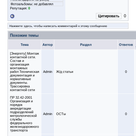
Фотоальбомы:
не добавлял
Репутация:
0
0
Цитировать
Нажмите здесь, чтобы написать комментарий к этому сообщению
Похожие темы
Тема
Автор
Раздел
Ответов
[Энергету] Монтаж
контактной сети.
Состав и
организация
монтажных
работ.Техническая
Admin
Ж/д статьи
0
документация и
нормативные
документы.
Трассировка
контактной сети
ПР 32.42-2001
Организация и
порядок
аккредитации
подразделений
Admin
ОСТы
0
метрологической
службы
федерального
железнодорожного
транспорта