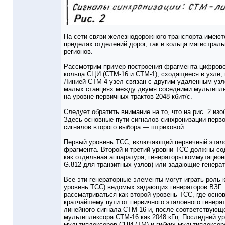
На сети связи железнодорожного транспорта имеют
пределах отделений дорог, так и кольца магистрал
регионов.
Рассмотрим пример построения фрагмента цифровой
кольца СЦИ (СТМ-16 и СТМ-1), сходящиеся в узле, 
Линией СТМ-4 узел связан с другим удаленным узло
малых станциях между двумя соседними мультипле
на уровне первичных трактов 2048 кбит/с.
Следует обратить внимание на то, что на рис. 2 из
Здесь основные пути сигналов синхронизации перво
сигналов второго выбора — штриховой.
Первый уровень ТСС, включающий первичный этало
фрагмента. Второй и третий уровни ТСС должны с
как отдельная аппаратура, генераторы коммутацио
G.812 для транзитных узлов) или задающие генера
Все эти генераторные элементы могут играть роль к
уровень ТСС) ведомых задающих генераторов ВЗГ. 
рассматриваться как второй уровень ТСС, где осн
кратчайшему пути от первичного эталонного генер
линейного сигнала СТМ-16 и, после соответствующ
мультиплексора СТМ-16 как 2048 кГц. Последний у
мультиплексоров СЦИ (ТМ) и гибких мультиплексор