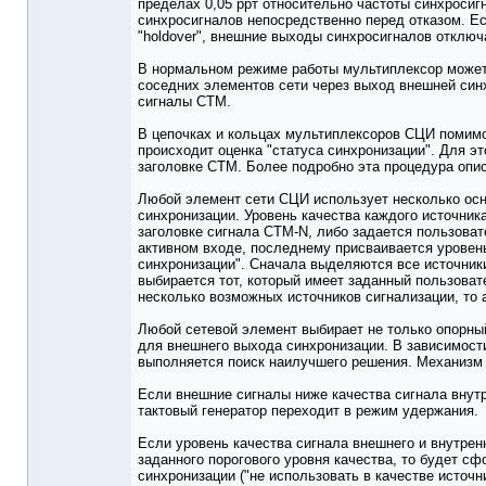
пределах 0,05 ррт относительно частоты синхросиг
синхросигналов непосредственно перед отказом. Е
"holdover", внешние выходы синхросигналов отключ
В нормальном режиме работы мультиплексор может
соседних элементов сети через выход внешней син
сигналы СТМ.
В цепочках и кольцах мультиплексоров СЦИ помимо
происходит оценка "статуса синхронизации". Для э
заголовке СТМ. Более подробно эта процедура опи
Любой элемент сети СЦИ использует несколько осн
синхронизации. Уровень качества каждого источни
заголовке сигнала CTM-N, либо задается пользоват
активном входе, последнему присваивается уровень
синхронизации". Сначала выделяются все источники
выбирается тот, который имеет заданный пользова
несколько возможных источников сигнализации, то
Любой сетевой элемент выбирает не только опорный 
для внешнего выхода синхронизации. В зависимости
выполняется поиск наилучшего решения. Механизм 
Если внешние сигналы ниже качества сигнала внутре
тактовый генератор переходит в режим удержания.
Если уровень качества сигнала внешнего и внутрен
заданного порогового уровня качества, то будет с
синхронизации ("не использовать в качестве источн