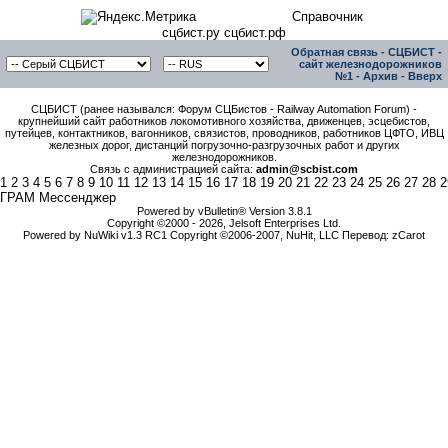
Справочник
сцбист.ру сцбист.рф
Обратная связь
-
СЦБИСТ -
сайт железнодорожников
№1
-
Архив
-
Вверх
СЦБИСТ (ранее назывался: Форум СЦБистов - Railway Automation Forum) -
крупнейший сайт работников локомотивного хозяйства, движенцев, эсцебистов,
путейцев, контактников, вагонников, связистов, проводников, работников ЦФТО, ИВЦ
железных дорог, дистанций погрузочно-разгрузочных работ и других
железнодорожников.
Связь с администрацией сайта:
admin@scbist.com
1
2
3
4
5
6
7
8
9
10
11
12
13
14
15
16
17
18
19
20
21
22
23
24
25
26
27
28
2
ГРАМ Мессенджер
Powered by vBulletin® Version 3.8.1
Copyright ©2000 - 2026, Jelsoft Enterprises Ltd.
Powered by NuWiki v1.3 RC1 Copyright ©2006-2007, NuHit, LLC Перевод: zCarot