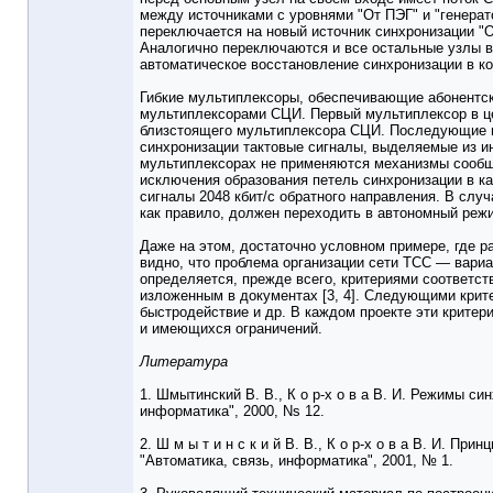
между источниками с уровнями "От ПЭГ" и "генера
переключается на новый источник синхронизации "О
Аналогично переключаются и все остальные узлы в
автоматическое восстановление синхронизации в коль
Гибкие мультиплексоры, обеспечивающие абонентск
мультиплексорами СЦИ. Первый мультиплексор в це
близстоящего мультиплексора СЦИ. Последующие г
синхронизации тактовые сигналы, выделяемые из ин
мультиплексорах не применяются механизмы сообще
исключения образования петель синхронизации в ка
сигналы 2048 кбит/с обратного направления. В случ
как правило, должен переходить в автономный реж
Даже на этом, достаточно условном примере, где р
видно, что проблема организации сети ТСС — вари
определяется, прежде всего, критериями соответст
изложенным в документах [3, 4]. Следующими крите
быстродействие и др. В каждом проекте эти критер
и имеющихся ограничений.
Литература
1. Шмытинский В. В., К о р-х о в а В. И. Режимы си
информатика", 2000, Ns 12.
2. Ш м ы т и н с к и й В. В., К о р-х о в а В. И. Пр
"Автоматика, связь, информатика", 2001, № 1.