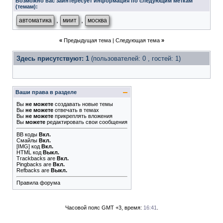
Возможно вас заинтересует информация по следующим меткам
(темам):
,
,
автоматика
миит
москва
«
Предыдущая тема
|
Следующая тема
»
Здесь присутствуют: 1
(пользователей: 0 , гостей: 1)
Ваши права в разделе
Вы
не можете
создавать новые темы
Вы
не можете
отвечать в темах
Вы
не можете
прикреплять вложения
Вы
можете
редактировать свои сообщения
BB коды
Вкл.
Смайлы
Вкл.
[IMG]
код
Вкл.
HTML код
Выкл.
Trackbacks
are
Вкл.
Pingbacks
are
Вкл.
Refbacks
are
Выкл.
Правила форума
Часовой пояс GMT +3, время:
16:41
.