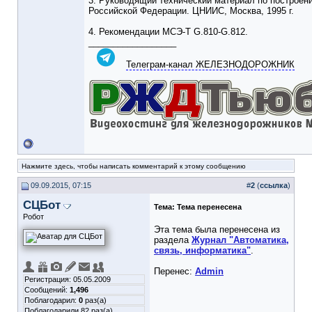
3. Руководящий технический материал по построени
Российской Федерации. ЦНИИС, Москва, 1995 г.
4. Рекомендации МСЭ-Т G.810-G.812.
__________________
Телеграм-канал ЖЕЛЕЗНОДОРОЖНИК
Нажмите здесь, чтобы написать комментарий к этому сообщению
09.09.2015, 07:15
#
2
(
ссылка
)
СЦБот
Тема:
Тема перенесена
Робот
Эта тема была перенесена из
раздела
Журнал "Автоматика,
связь, информатика"
.
Перенес:
Admin
Регистрация: 05.05.2009
Сообщений:
1,496
Поблагодарил:
0
раз(а)
Поблагодарили 82 раз(а)