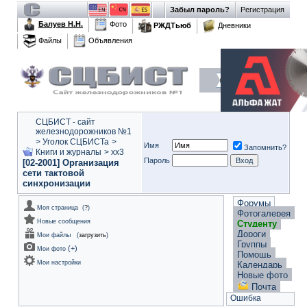
Забыл пароль?
Регистрация
Балуев Н.Н.
Фото
РЖДТьюб
Дневники
Файлы
Объявления
СЦБИСТ - сайт
железнодорожников №1
>
Уголок СЦБИСТа
>
Имя
Запомнить?
Книги и журналы
>
xx3
Пароль
[02-2001] Организация
сети тактовой
синхронизации
Форумы
Моя страница
(
?
)
Фотогалерея
Новые сообщения
Студенту
Дороги
Мои файлы
(
загрузить
)
Группы
(
+
)
Мои фото
Помощь
Мои настройки
Календарь
Новые фото
Почта
Ошибка