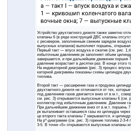
Устройство двухтактного дизеля также заметно отл
клапаны 6 (в ряде конструкций ДВС клапаны отсутс
с ресивером, заполненным свежим зарядом воздуха
выпускных клапанов) выполняет поршень, открывая 
Первый такт — впуск воздуха и сжатие (см. рис. 1,б
избыточным давлением рк заполняет объем цилиндра
завершается, и при дальнейшем движении поршня 7
давление возрастает в десятки раз. В конце этого 
На индикаторной диаграмме (рис. 3) процесс впуска
каторной диаграммы показаны схемы цилиндра двух
топлива.
Второй такт — расширение газа и продувка цилиндра
двухтактного дизеля не отличаются от тех, которы
под давлением газов двигается вниз от в.м.т., сов
см. рис. 3) открываются выпускные клапаны 6 (см. р
коллектор под избыточным давлением. Давление га
При дальнейшем движении вниз от в.м.т. поршень 7 
рк выталкивает оставшиеся газы из цилиндра через
це второго такта клапаны 7 закрываются, и цилиндр
На р^-диаграмме (см. рис. 3) горение топлива 2-3-4
3-5. В точке «5» открываются выпускные клапаны ил