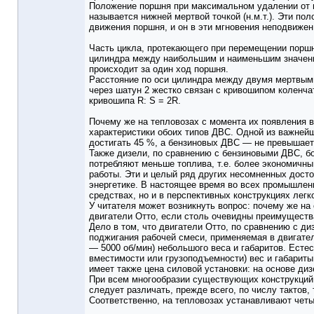
Положение поршня при максимальном удалении от ва
называется нижней мертвой точкой (н.м.т.). Эти по
движения поршня, и он в эти мгновения неподвижен
Часть цикла, протекающего при перемещении поршн
цилиндра между наибольшим и наименьшим значения
происходит за один ход поршня.
Расстояние по оси цилиндра между двумя мертвыми т
через шатун 2 жестко связан с кривошипом коленчат
кривошипа R: S = 2R.
Почему же на тепловозах с момента их появления в
характеристики обоих типов ДВС. Одной из важней
достигать 45 %, а бензиновых ДВС — не превышает
Также дизели, по сравнению с бензиновыми ДВС, бо
потребляют меньше топлива, т.е. более экономичн
работы. Эти и целый ряд других несомненных досто
энергетике. В настоящее время во всех промышлен
средствах, но и в перспективных конструкциях лег
У читателя может возникнуть вопрос: почему же н
двигатели Отто, если столь очевидны преимуществ
Дело в том, что двигатели Отто, по сравнению с 
поджигания рабочей смеси, применяемая в двигател
— 5000 об/мин) небольшого веса и габаритов. Ест
вместимости или грузоподъемности) вес и габарит
имеет также цена силовой установки: на основе ди
При всем многообразии существующих конструкций 
следует различать, прежде всего, по числу тактов,
Соответственно, на тепловозах устанавливают четы