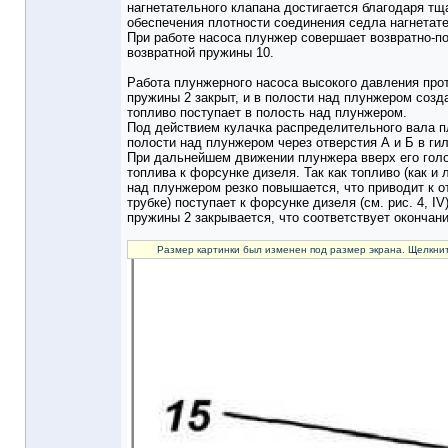
нагнетательного клапана достигается благодаря т
обеспечения плотности соединения седла нагнетат
При работе насоса плунжер совершает возвратно-по
возвратной пружины 10.
Работа плунжерного насоса высокого давления про
пружины 2 закрыт, и в полости над плунжером созда
топливо поступает в полость над плунжером.
Под действием кулачка распределительного вала плу
полости над плунжером через отверстия А и Б в гил
При дальнейшем движении плунжера вверх его голов
топлива к форсунке дизеля. Так как топливо (как 
над плунжером резко повышается, что приводит к о
трубке) поступает к форсунке дизеля (см. рис. 4, 
пружины 2 закрывается, что соответствует окончан
Размер картинки был изменен под размер экрана. Щелкнит