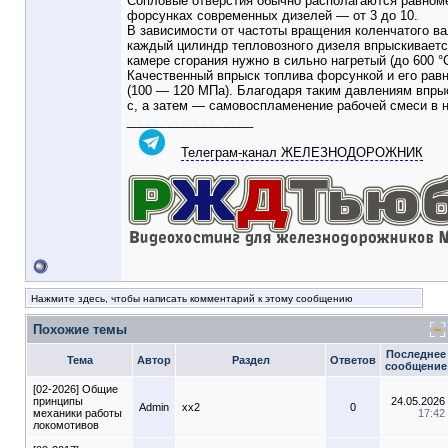
Сопловые отверстия обычно располагаются равномер
форсунках современных дизелей — от 3 до 10.
В зависимости от частоты вращения коленчатого в
каждый цилиндр тепловозного дизеля впрыскивается
камере сгорания нужно в сильно нагретый (до 600 °С
Качественный впрыск топлива форсункой и его рав
(100 — 120 МПа). Благодаря таким давлениям впры
с, а затем — самовоспламенение рабочей смеси в н
__________________
Телеграм-канал ЖЕЛЕЗНОДОРОЖНИК
Нажмите здесь, чтобы написать комментарий к этому сообщению
Похожие темы
Последнее
Тема
Автор
Раздел
Ответов
сообщение
[02-2026] Общие
принципы
24.05.2026
Admin
xx2
0
механики работы
17:42
локомотивов