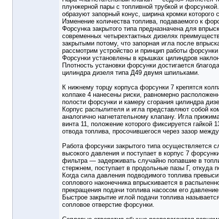
плунжерной пары с топливной трубкой и форсункой.
образуют запорный конус, ширина кромки которого с
Изменение количества топлива, подаваемого к форс
Форсунка закрытого типа предназначена для впрыск
современных четырехтактных дизелях преимуществе
закрытыми потому, что запорная игла после впрыск
рассмотрим устройство и принцип работы форсунки д
Форсунки установлены в крышках цилиндров наклон
Плотность установки форсунки достигается благода
цилиндра дизеля типа Д49 двумя шпильками.
К нижнему торцу корпуса форсунки 7 крепятся колп
колпаке 4 нанесены риски, равномерно расположен
полости форсунки и камеру сгорания цилиндра дизе
Корпус распылителя и игла представляют собой ком
аналогично нагнетательному клапану. Игла прижима
винта 11, положение которого фиксируется гайкой 1
отвода топлива, просочившегося через зазор между
Работа форсунки закрытого типа осуществляется с
высокого давления и поступает в корпус 7 форсунк
фильтра — задерживать случайно попавшие в топли
стержнем, поступает в продольные пазы Г, откуда 
Когда сила давления подводимого топлива превысит
соплового наконечника впрыскивается в распыленн
прекращения подачи топлива насосом его давление 
Быстрое закрытие иглой подачи топлива называется
сопловое отверстие форсунки.