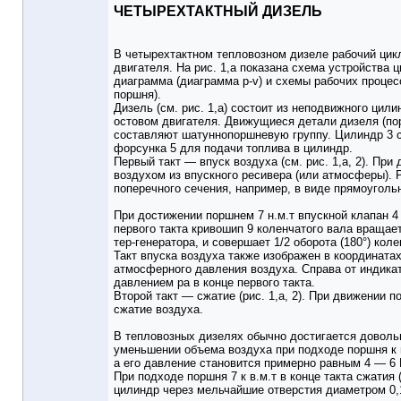
ЧЕТЫРЕХТАКТНЫЙ ДИЗЕЛЬ
В четырехтактном тепловозном дизеле рабочий цикл
двигателя. На рис. 1,а показана схема устройства 
диаграмма (диаграмма р-v) и схемы рабочих процес
поршня).
Дизель (см. рис. 1,а) состоит из неподвижного ци
остовом двигателя. Движущиеся детали дизеля (по
составляют шатуннопоршневую группу. Цилиндр 3 с
форсунка 5 для подачи топлива в цилиндр.
Первый такт — впуск воздуха (см. рис. 1,а, 2). Пр
воздухом из впускного ресивера (или атмосферы). 
поперечного сечения, например, в виде прямоугольн
При достижении поршнем 7 н.м.т впускной клапан 
первого такта кривошип 9 коленчатого вала вращает
тер-генератора, и совершает 1/2 оборота (180°) коле
Такт впуска воздуха также изображен в координатах 
атмосферного давления воздуха. Справа от индика
давлением ра в конце первого такта.
Второй такт — сжатие (рис. 1,а, 2). При движении
сжатие воздуха.
В тепловозных дизелях обычно достигается довольн
уменьшении объема воздуха при подходе поршня к в
а его давление становится примерно равным 4 — 6 
При подходе поршня 7 к в.м.т в конце такта сжатия
цилиндр через мельчайшие отверстия диаметром 0,