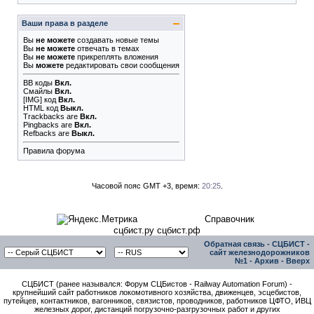
Ваши права в разделе
Вы
не можете
создавать новые темы
Вы
не можете
отвечать в темах
Вы
не можете
прикреплять вложения
Вы
можете
редактировать свои сообщения
BB коды
Вкл.
Смайлы
Вкл.
[IMG]
код
Вкл.
HTML код
Выкл.
Trackbacks
are
Вкл.
Pingbacks
are
Вкл.
Refbacks
are
Выкл.
Правила форума
Часовой пояс GMT +3, время:
20:25
.
Справочник
сцбист.ру сцбист.рф
Обратная связь
-
СЦБИСТ -
сайт железнодорожников
№1
-
Архив
-
Вверх
СЦБИСТ (ранее назывался: Форум СЦБистов - Railway Automation Forum) -
крупнейший сайт работников локомотивного хозяйства, движенцев, эсцебистов,
путейцев, контактников, вагонников, связистов, проводников, работников ЦФТО, ИВЦ
железных дорог, дистанций погрузочно-разгрузочных работ и других