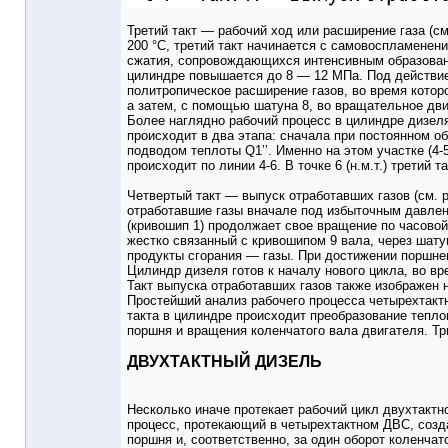
Третий такт — рабочий ход или расширение газа (см
200 °С, третий такт начинается с самовоспламенен
сжатия, сопровождающихся интенсивным образование
цилиндре повышается до 8 — 12 МПа. Под действием
политропическое расширение газов, во время котор
а затем, с помощью шатуна 8, во вращательное дви
Более наглядно рабочий процесс в цилиндре дизеля 
происходит в два этапа: сначала при постоянном об
подводом теплоты Q1’’. Именно на этом участке (4
происходит по линии 4-6. В точке 6 (н.м.т.) третий т
Четвертый такт — выпуск отработавших газов (см. ри
отработавшие газы вначале под избыточным давлен
(кривошип 1) продолжает свое вращение по часовой
жестко связанный с кривошипом 9 вала, через шату
продукты сгорания — газы. При достижении поршнем 
Цилиндр дизеля готов к началу нового цикла, во вр
Такт выпуска отработавших газов также изображен на
Простейший анализ рабочего процесса четырехтактно
такта в цилиндре происходит преобразование тепл
поршня и вращения коленчатого вала двигателя. Т
ДВУХТАКТНЫЙ ДИЗЕЛЬ
Несколько иначе протекает рабочий цикл двухтактно
процесс, протекающий в четырехтактном ДВС, созд
поршня и, соответственно, за один оборот коленча