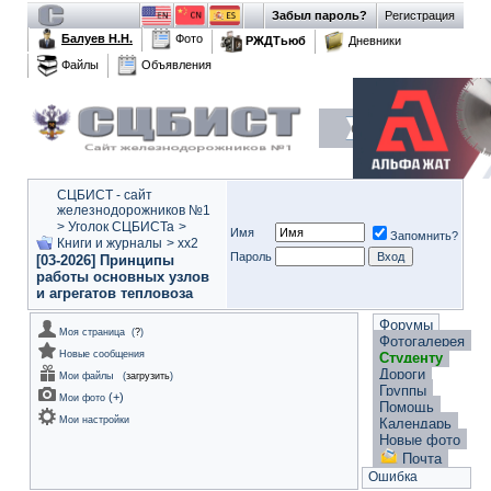
Забыл пароль?
Регистрация
Балуев Н.Н.
Фото
РЖДТьюб
Дневники
Файлы
Объявления
СЦБИСТ - сайт
железнодорожников №1
>
Уголок СЦБИСТа
>
Имя
Запомнить?
Книги и журналы
>
xx2
Пароль
[03-2026] Принципы
работы основных узлов
и агрегатов тепловоза
Форумы
Моя страница
(
?
)
Фотогалерея
Новые сообщения
Студенту
Дороги
Мои файлы
(
загрузить
)
Группы
(
+
)
Мои фото
Помощь
Мои настройки
Календарь
Новые фото
Почта
Ошибка