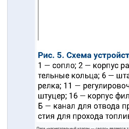
Пара «нагнетательный клапан — седло» является т