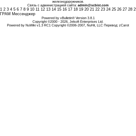
железнодорожников.
Связь с администрацией сайта:
admin@scbist.com
1
2
3
4
5
6
7
8
9
10
11
12
13
14
15
16
17
18
19
20
21
22
23
24
25
26
27
28
2
ГРАМ Мессенджер
Powered by vBulletin® Version 3.8.1
Copyright ©2000 - 2026, Jelsoft Enterprises Ltd.
Powered by NuWiki v1.3 RC1 Copyright ©2006-2007, NuHit, LLC Перевод: zCarot