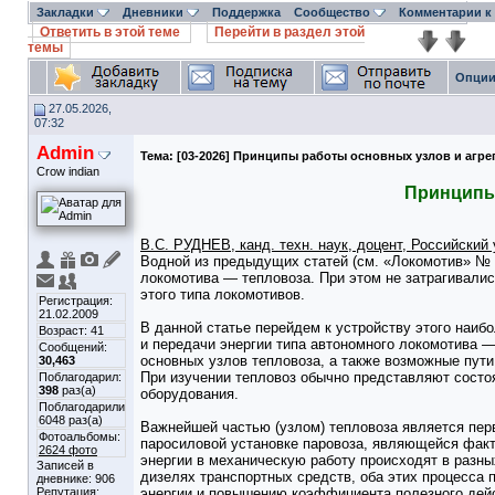
Закладки
Дневники
Поддержка
Сообщество
Комментарии к
Ответить в этой теме
Перейти в раздел этой
темы
Опции
27.05.2026,
07:32
Admin
Тема:
[03-2026] Принципы работы основных узлов и агре
Crow indian
Принципы 
В.С. РУДНЕВ, канд. техн. наук, доцент, Российский
Водной из предыдущих статей (см. «Локомотив» № 
локомотива — тепловоза. При этом не затрагивалис
этого типа локомотивов.
Регистрация:
21.02.2009
В данной статье перейдем к устройству этого наиб
Возраст: 41
и передачи энергии типа автономного локомотива —
Сообщений:
основных узлов тепловоза, а также возможные пут
30,463
При изучении тепловоз обычно представляют состоя
Поблагодарил:
398
раз(а)
оборудования.
Поблагодарили
6048 раз(а)
Важнейшей частью (узлом) тепловоза является пер
Фотоальбомы:
паросиловой установке паровоза, являющейся факт
2624 фото
энергии в механическую работу происходят в разны
Записей в
дизелях транспортных средств, оба этих процесса 
дневнике:
906
Репутация:
энергии и повышению коэффициента полезного дей