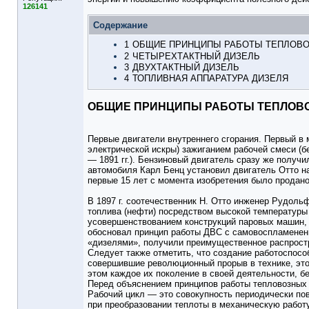
126141
Содержание
1
ОБЩИЕ ПРИНЦИПЫ РАБОТЫ ТЕПЛОВО
2
ЧЕТЫРЕХТАКТНЫЙ ДИЗЕЛЬ
3
ДВУХТАКТНЫЙ ДИЗЕЛЬ
4
ТОПЛИВНАЯ АППАРАТУРА ДИЗЕЛЯ
ОБЩИЕ ПРИНЦИПЫ РАБОТЫ ТЕПЛОВ
Первые двигатели внутреннего сгорания. Первый в 
электрической искры) зажиганием рабочей смеси (бе
— 1891 гг.). Бензиновый двигатель сразу же получи
автомобиля Карл Бенц установил двигатель Отто на
первые 15 лет с момента изобретения было продано
В 1897 г. соотечественник Н. Отто инженер Рудоль
топлива (нефти) посредством высокой температуры в
усовершенствованием конструкций паровых машин, о
обосновал принцип работы ДВС с самовоспламенение
«дизелями», получили преимущественное распрост
Следует также отметить, что создание работоспособ
совершившие революционный прорыв в технике, это,
этом каждое их поколение в своей деятельности, б
Перед объяснением принципов работы тепловозных 
Рабочий цикл — это совокупность периодически по
при преобразовании теплоты в механическую работ