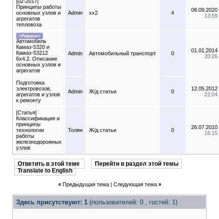
[02-2017]
Принципы работы
08.09.2020
основных узлов и
Admin
xx2
4
13:59
агрегатов
тепловоза
=Реферат=
Автомобиль
Камаз-5320 и
01.01.2014
Камаз-53212
Admin
Автомобильный транспорт
0
20:26
6x4.2. Описание
основных узлов и
агрегатов
Подготовка
электровозов,
12.05.2012
Admin
Ж/д статьи
0
агрегатов и узлов
22:04
к ремонту
[Статья]
Классификация и
принципы
26.07.2010
технологии
Толян
Ж/д статьи
0
16:15
работы
железнодорожных
узлов
Ответить в этой теме
Перейти в раздел этой темы
Translate to English
«
Предыдущая тема
|
Следующая тема
»
Здесь присутствуют: 1
(пользователей: 0 , гостей: 1)