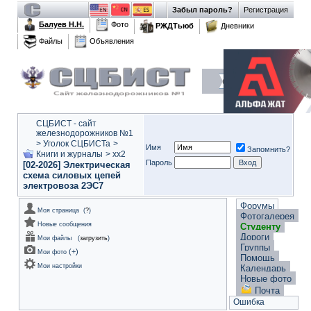
Забыл пароль?
Регистрация
Балуев Н.Н.
Фото
РЖДТьюб
Дневники
Файлы
Объявления
СЦБИСТ - сайт
железнодорожников №1
>
Уголок СЦБИСТа
>
Имя
Запомнить?
Книги и журналы
>
xx2
Пароль
[02-2026] Электрическая
схема силовых цепей
электровоза 2ЭС7
Форумы
Моя страница
(
?
)
Фотогалерея
Новые сообщения
Студенту
Дороги
Мои файлы
(
загрузить
)
Группы
(
+
)
Мои фото
Помощь
Мои настройки
Календарь
Новые фото
Почта
Ошибка