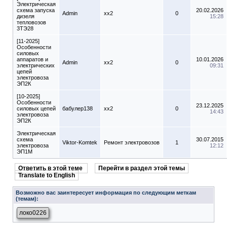
Электрическая
схема запуска
20.02.2026
Admin
xx2
0
дизеля
15:28
тепловозов
3ТЭ28
[11-2025]
Особенности
силовых
аппаратов и
10.01.2026
Admin
xx2
0
электрических
09:31
цепей
электровоза
ЭП2К
[10-2025]
Особенности
23.12.2025
силовых цепей
бабулер138
xx2
0
14:43
электровоза
ЭП2К
Электрическая
схема
30.07.2015
Viktor-Komtek
Ремонт электровозов
1
электровоза
12:12
ЭП1М
Ответить в этой теме
Перейти в раздел этой темы
Translate to English
Возможно вас заинтересует информация по следующим меткам
(темам):
локо0226