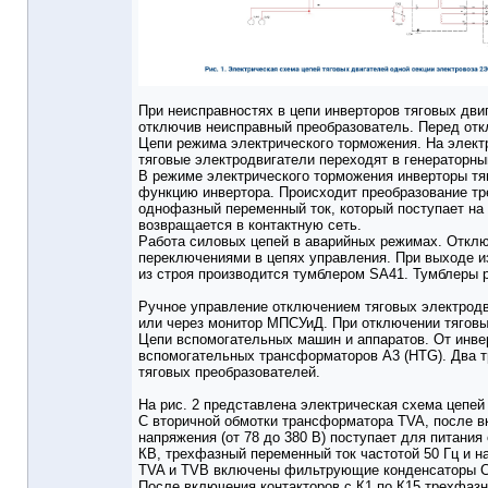
При неисправностях в цепи инверторов тяговых дв
отключив неисправный преобразователь. Перед от
Цепи режима электрического торможения. На элект
тяговые электродвигатели переходят в генераторны
В режиме электрического торможения инверторы т
функцию инвертора. Происходит преобразование тре
однофазный переменный ток, который поступает на
возвращается в контактную сеть.
Работа силовых цепей в аварийных режимах. Отклю
переключениями в цепях управления. При выходе и
из строя производится тумблером SA41. Тумблеры
Ручное управление отключением тяговых электрод
или через монитор МПСУиД. При отключении тяговы
Цепи вспомогательных машин и аппаратов. От инве
вспомогательных трансформаторов А3 (HTG). Два 
тяговых преобразователей.
На рис. 2 представлена электрическая схема цепей
С вторичной обмотки трансформатора TVA, после вк
напряжения (от 78 до 380 В) поступает для питани
КВ, трехфазный переменный ток частотой 50 Гц и н
TVA и TVB включены фильтрующие конденсаторы С
После включения контакторов с К1 по К15 трехфаз