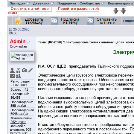
Закладки
Дневники
Поддержка
Сообщество
Комментарии к
Ответить в этой теме
Перейти в раздел этой
темы
Опции
25.05.2026,
06:06
Admin
Тема:
[02-2026] Электрическая схема силовых цепей элек
Crow indian
Электри
И.А. ОСИНЦЕВ, преподаватель Тайгинского подраз
Электрические цепи грузового электровоза перемен
входящих в состав электровоза. Обеспечивается в
Регистрация:
вспомогательного оборудования при неисправностя
21.02.2009
неисправного оборудования осуществляется непоср
Возраст: 41
Сообщений:
Питание высоковольтных цепей производится от кон
30,458
подключения высоковольтных цепей электровоза к к
Поблагодарил:
398
раз(а)
обеспечивают работу силового оборудования двух 
Поблагодарили
На одной секции электровоза устанавливаются два
6048 раз(а)
производится понижение напряжения контактной сет
Фотоальбомы:
2624 фото
В состав оборудования тягового преобразователя 
Записей в
однофазного переменного тока в постоянный ток. П
дневнике:
905
Репутация:
преобразуется в переменный трехфазный ток с рег