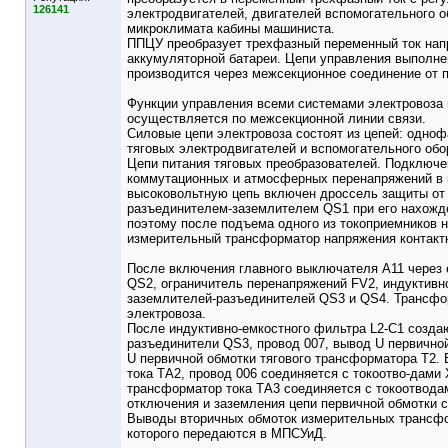
126141
электродвигателей, двигателей вспомогательного 
микроклимата кабины машиниста.
ППЦУ преобразует трехфазный переменный ток напр
аккумуляторной батареи. Цепи управления выполне
производится через межсекционное соединение от 
Функции управления всеми системами электровоза
осуществляется по межсекционной линии связи.
Силовые цепи электровоза состоят из цепей: одноф
тяговых электродвигателей и вспомогательного обо
Цепи питания тяговых преобразователей. Подключен
коммутационных и атмосферных перенапряжений в ц
высоковольтную цепь включен дроссель защиты от 
разъединителем-заземлителем QS1 при его нахожде
поэтому после подъема одного из токоприемников н
измерительный трансформатор напряжения контактн
После включения главного выключателя А11 через 
QS2, ограничитель перенапряжений FV2, индуктивн
заземлителей-разъединителей QS3 и QS4. Трансфор
электровоза.
После индуктивно-емкостного фильтра L2-C1 созда
разъединители QS3, провод 007, вывод U первичной
U первичной обмотки тягового трансформатора Т2.
тока ТА2, провод 006 соединяется с токоотво-дами
трансформатор тока ТА3 соединяется с токоотвода
отключения и заземления цепи первичной обмотки с
Выводы вторичных обмоток измерительных трансфор
которого передаются в МПСУиД.