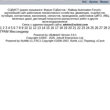
№1
-
Архив
-
Вверх
СЦБИСТ (ранее назывался: Форум СЦБистов - Railway Automation Forum) -
крупнейший сайт работников локомотивного хозяйства, движенцев, эсцебистов,
путейцев, контактников, вагонников, связистов, проводников, работников ЦФТО, ИВЦ
железных дорог, дистанций погрузочно-разгрузочных работ и других
железнодорожников.
Связь с администрацией сайта:
admin@scbist.com
1
2
3
4
5
6
7
8
9
10
11
12
13
14
15
16
17
18
19
20
21
22
23
24
25
26
27
28
2
ГРАМ Мессенджер
Powered by vBulletin® Version 3.8.1
Copyright ©2000 - 2026, Jelsoft Enterprises Ltd.
Powered by NuWiki v1.3 RC1 Copyright ©2006-2007, NuHit, LLC Перевод: zCarot