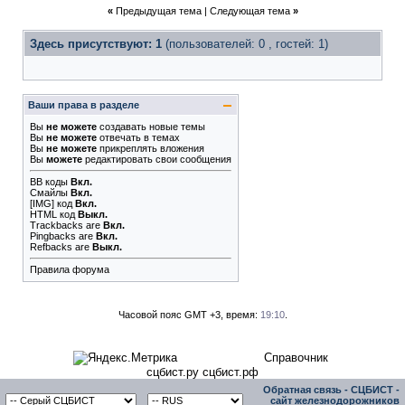
«
Предыдущая тема
|
Следующая тема
»
Здесь присутствуют: 1
(пользователей: 0 , гостей: 1)
Ваши права в разделе
Вы
не можете
создавать новые темы
Вы
не можете
отвечать в темах
Вы
не можете
прикреплять вложения
Вы
можете
редактировать свои сообщения
BB коды
Вкл.
Смайлы
Вкл.
[IMG]
код
Вкл.
HTML код
Выкл.
Trackbacks
are
Вкл.
Pingbacks
are
Вкл.
Refbacks
are
Выкл.
Правила форума
Часовой пояс GMT +3, время:
19:10
.
Справочник
сцбист.ру сцбист.рф
Обратная связь
-
СЦБИСТ -
сайт железнодорожников