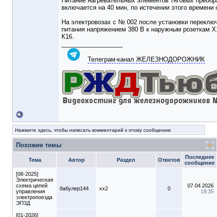
Питание нагревательных элементов тяговых преобр
включается на 40 мин, по истечении этого времени
На электровозах с № 002 после установки переклю
питания напряжением 380 В к наружным розеткам Х1
К16.
__________________
Телеграм-канал ЖЕЛЕЗНОДОРОЖНИК
Нажмите здесь, чтобы написать комментарий к этому сообщению
Похожие темы
Последнее
Тема
Автор
Раздел
Ответов
сообщение
[08-2025]
Электрическая
схема цепей
07.04.2026
бабулер144
xx2
0
управления
19:35
электропоезда
ЭП3Д
[01-2026]