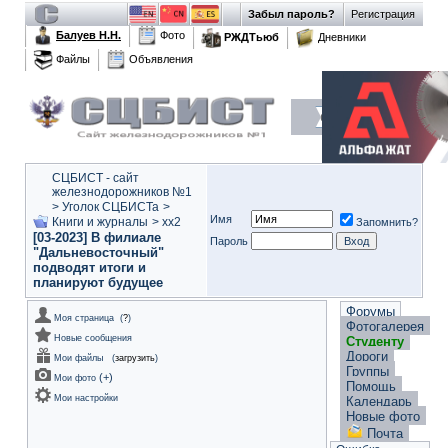
Забыл пароль?
Регистрация
Балуев Н.Н.
Фото
РЖДТьюб
Дневники
Файлы
Объявления
СЦБИСТ - сайт
железнодорожников №1
>
Уголок СЦБИСТа
>
Имя
Книги и журналы
>
xx2
Запомнить?
[03-2023] В филиале
Пароль
"Дальневосточный"
подводят итоги и
планируют будущее
Форумы
Моя страница
(
?
)
Фотогалерея
Новые сообщения
Студенту
Дороги
Мои файлы
(
загрузить
)
Группы
(
+
)
Мои фото
Помощь
Мои настройки
Календарь
Новые фото
Почта