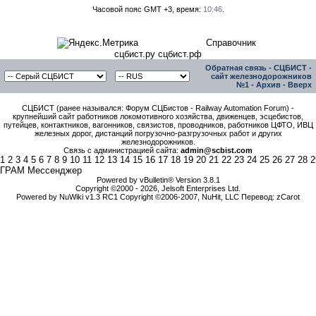
Часовой пояс GMT +3, время:
10:46
.
Справочник
сцбист.ру сцбист.рф
Обратная связь
-
СЦБИСТ -
сайт железнодорожников
№1
-
Архив
-
Вверх
СЦБИСТ (ранее назывался: Форум СЦБистов - Railway Automation Forum) -
крупнейший сайт работников локомотивного хозяйства, движенцев, эсцебистов,
путейцев, контактников, вагонников, связистов, проводников, работников ЦФТО, ИВЦ
железных дорог, дистанций погрузочно-разгрузочных работ и других
железнодорожников.
Связь с администрацией сайта:
admin@scbist.com
1
2
3
4
5
6
7
8
9
10
11
12
13
14
15
16
17
18
19
20
21
22
23
24
25
26
27
28
2
ГРАМ Мессенджер
Powered by vBulletin® Version 3.8.1
Copyright ©2000 - 2026, Jelsoft Enterprises Ltd.
Powered by NuWiki v1.3 RC1 Copyright ©2006-2007, NuHit, LLC Перевод: zCarot