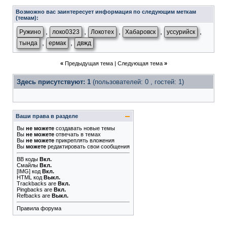
Возможно вас заинтересует информация по следующим меткам
(темам):
,
,
,
,
,
Ружино
локо0323
Локотех
Хабаровск
уссурийск
,
,
тында
ермак
двжд
«
Предыдущая тема
|
Следующая тема
»
Здесь присутствуют: 1
(пользователей: 0 , гостей: 1)
Ваши права в разделе
Вы
не можете
создавать новые темы
Вы
не можете
отвечать в темах
Вы
не можете
прикреплять вложения
Вы
можете
редактировать свои сообщения
BB коды
Вкл.
Смайлы
Вкл.
[IMG]
код
Вкл.
HTML код
Выкл.
Trackbacks
are
Вкл.
Pingbacks
are
Вкл.
Refbacks
are
Выкл.
Правила форума