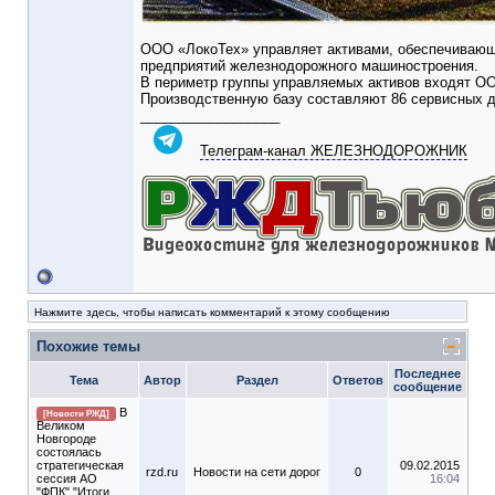
ООО «ЛокоТех» управляет активами, обеспечивающ
предприятий железнодорожного машиностроения.
В периметр группы управляемых активов входят ОО
Производственную базу составляют 86 сервисных д
__________________
Телеграм-канал ЖЕЛЕЗНОДОРОЖНИК
Нажмите здесь, чтобы написать комментарий к этому сообщению
Похожие темы
Последнее
Тема
Автор
Раздел
Ответов
сообщение
В
[Новости РЖД]
Великом
Новгороде
состоялась
стратегическая
09.02.2015
rzd.ru
Новости на сети дорог
0
сессия АО
16:04
"ФПК" "Итоги