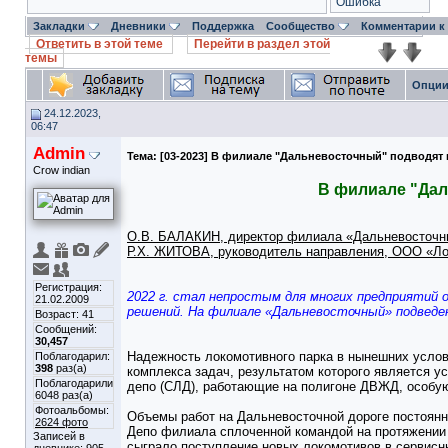
Ошибка
Закладки
Дневники
Поддержка
Сообщество
Комментарии к
Ответить в этой теме
Перейти в раздел этой
темы
Опции
24.12.2023,
06:47
Admin
Тема:
[03-2023] В филиале "Дальневосточный" подводят 
Crow indian
В филиале "Дал
О.В. БАЛАКИН, директор филиала «Дальневосточн
Р.Х. ЖИТОВА, руководитель направления, ООО «Лок
Регистрация:
2022 г. стал непростым для многих предприятий 
21.02.2009
решений. На филиале «Дальневосточный» подведен
Возраст: 41
Сообщений:
30,457
Надежность локомотивного парка в нынешних услов
Поблагодарил:
398
раз(а)
комплекса задач, результатом которого является у
Поблагодарили
депо (СЛД), работающие на полигоне ДВЖД, особую
6048 раз(а)
Фотоальбомы:
Объемы работ на Дальневосточной дороге постоянн
2624 фото
Депо филиала сплоченной командой на протяжении в
Записей в
сыграло поступление новых локомотивов в сервисн