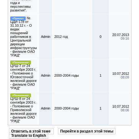
года и
перспективы
развития".
№
=Приказ=
ЦДИ-178 от
31.10.12 г. - О
видах
поощрений
20.07.2013
работников в
Admin
2012 год
0
09:16
Центральной
дирекции
инфраструктуры
- филиале ОАО
"РЖД"
=Положение=
ЦУШ-7 от 24
сентября 2003 г.
- Положение о
10.07.2012
Admin
2000-2004 годы
1
Юговосточной
08:09
железной дороге
- филиале ОАО
"РЖД"
=Положение=
ЦУШ-8 от 24
сентября 2003 г.
- Положение о
10.07.2012
Admin
2000-2004 годы
1
Приволжской
08:06
железной дороге
- филиале ОАО
"РЖД"
Ответить в этой теме
Перейти в раздел этой темы
Translate to English