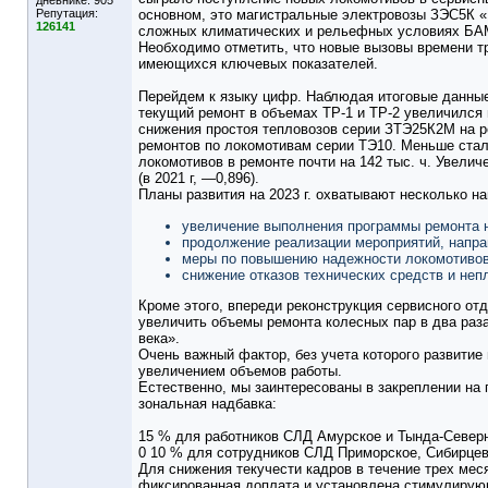
дневнике:
905
Репутация:
основном, это магистральные электровозы ЗЭС5К «
126141
сложных климатических и рельефных условиях БАМ
Необходимо отметить, что новые вызовы времени т
имеющихся ключевых показателей.
Перейдем к языку цифр. Наблюдая итоговые данные,
текущий ремонт в объемах ТР-1 и ТР-2 увеличился н
снижения простоя тепловозов серии ЗТЭ25К2М на ре
ремонтов по локомотивам серии ТЭ10. Меньше стал
локомотивов в ремонте почти на 142 тыс. ч. Увели
(в 2021 г, —0,896).
Планы развития на 2023 г. охватывают несколько на
увеличение выполнения программы ремонта н
продолжение реализации мероприятий, направ
меры по повышению надежности локомотивов
снижение отказов технических средств и неп
Кроме этого, впереди реконструкция сервисного от
увеличить объемы ремонта колесных пар в два раз
века».
Очень важный фактор, без учета которого развитие
увеличением объемов работы.
Естественно, мы заинтересованы в закреплении на
зональная надбавка:
15 % для работников СЛД Амурское и Тында-Север
0 10 % для сотрудников СЛД Приморское, Сибирцев
Для снижения текучести кадров в течение трех мес
фиксированная доплата и установлена стимулирую