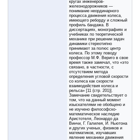
кругах инженеров-
железнодорожников —
понимание неординарного
процесса движения колеса,
имеющего реборду и сложный
профиль бандажа. В
диссертациях, монографиях и
учебниках по теоретической
механике при решении задач
динамики стереотипно
принимают за полюс центр
колеса. По этому поводу
профессор М.Ф. Вериго в свое
время также замечал, что «это
связано, в частности, с
отсутствием метода
определения угловой скорости
со колеса как скорости
взаимодействия колеса и
рельса» [11 (стр. 201)].
Замечание свидетельствует о
том, что на данный момент
изыскателями не обобщено и
не изучено философско-
математическое наследие
Аристотеля, Леонардо да
Винчи, Г. Галилея, И. Ньютона
и других ученых, физиков и
математиков, изучавших
явление механики движения