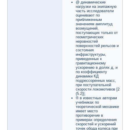
@ динамические
нагрузки на экипажную
часть исследователи
оценивают по
приближенным
значениям амплитуд
возмущений,
поступающих только от
геометрических
неровностей
поверхностей рельсов и
состояния
инфраструктуры,
приведенных к
гравитационному
ускорению в долях д, и
по коэффициенту
динамики КД
подрессоренных масс,
при поступательной
скорости локомотивов [2
(5.2)];
® в известных авторам
учебниках по
теоретической механике
имеет место
противоречие в
примерах определения
скоростей и ускорений
точек обода колеса при