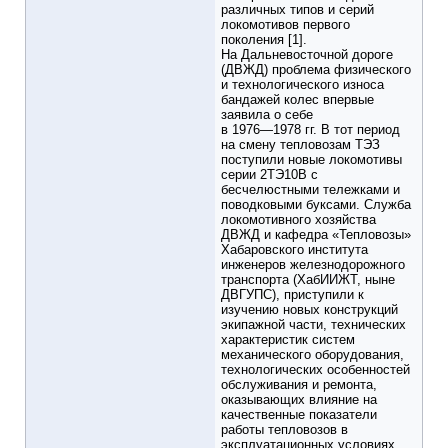
различных типов и серий
локомотивов первого
поколения [1].
На Дальневосточной дороге
(ДВЖД) проблема физического
и технологического износа
бандажей колес впервые
заявила о себе
в 1976—1978 гг. В тот период
на смену тепловозам ТЭЗ
поступили новые локомотивы
серии 2ТЭ10В с
бесчелюстными тележками и
поводковыми буксами. Служба
локомотивного хозяйства
ДВЖД и кафедра «Тепловозы»
Хабаровского института
инженеров железнодорожного
транспорта (ХабИИЖТ, ныне
ДВГУПС), приступили к
изучению новых конструкций
экипажной части, технических
характеристик систем
механического оборудования,
технологических особенностей
обслуживания и ремонта,
оказывающих влияние на
качественные показатели
работы тепловозов в
эксплуатационных условиях