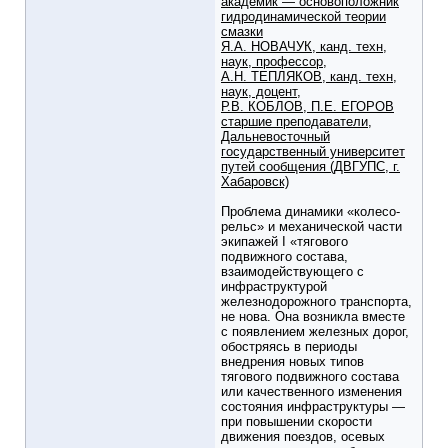
академик — основоположник
гидродинамической теории
смазки
Я.А. НОВАЧУК, канд. техн,
наук, профессор,
А.Н. ТЕПЛЯКОВ, канд. техн,
наук, доцент,
Р.В. КОБЛОВ, П.Е. ЕГОРОВ
старшие преподаватели,
Дальневосточный
государственный университет
путей сообщения (ДВГУПС, г.
Хабаровск)
Проблема динамики «колесо-
рельс» и механической части
экипажей I «тягового
подвижного состава,
взаимодействующего с
инфраструктурой
железнодорожного транспорта,
не нова. Она возникла вместе
с появлением железных дорог,
обостряясь в периоды
внедрения новых типов
тягового подвижного состава
или качественного изменения
состояния инфраструктуры —
при повышении скорости
движения поездов, осевых