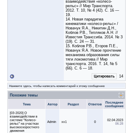
взаимодействия «колесо-
рельс» // Мир Транспорта.
2012. Т. 10, № 4 (42). С. 16 —
19.
14. Новая парадигма
кинематики «колесо-рельс» /
Новачук Я.А., Никитин Д.Н.,
Коблов Р.В., Тепляков А.Н. //
Известия Транссиба. 2014. № 3
(19). С. 24 — 31.
15. Коблов Р.В., Егоров П.Е.,
Новачук Я.А. Новое прочтение
механизма образования силы
тяги локомотива // Мир
транспорта. 2016. Т. 14, № 5
(66). С. 6 — 18.
14
Цитировать
Нажмите здесь, чтобы написать комментарий к этому сообщению
Похожие темы
Последнее
Тема
Автор
Раздел
Ответов
сообщение
[03-2020] О
взаимодействии в
системе "Колесо-
02.04.2023
Admin
xx1
0
рельс" на участках
06:28
высокоскоростного
движения