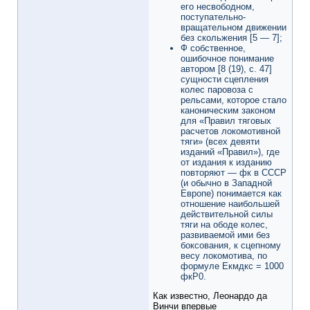
его несвободном,
поступательно-
вращательном движении
без скольжения [5 — 7];
Ф собственное,
ошибочное понимание
автором [8 (19), с. 47]
сущности сцепления
колес паровоза с
рельсами, которое стало
каноническим законом
для «Правил тяговых
расчетов локомотивной
тяги» (всех девяти
изданий «Правил»), где
от издания к изданию
повторяют — фк в СССР
(и обычно в Западной
Европе) понимается как
отношение наибольшей
действительной силы
тяги на ободе колес,
развиваемой ими без
боксования, к сцепному
весу локомотива, по
формуле Екмдкс = 1000
фкР0.
Как известно, Леонардо да
Винчи впервые