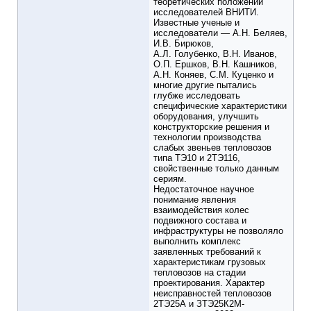
теоретических положений
исследователей ВНИТИ.
Известные ученые и
исследователи — А.Н. Беляев,
И.В. Бирюков,
А.Л. Голубенко, В.Н. Иванов,
О.П. Ершков, В.Н. Кашников,
А.Н. Коняев, С.М. Куценко и
многие другие пытались
глубже исследовать
специфические характеристики
оборудования, улучшить
конструкторские решения и
технологии производства
слабых звеньев тепловозов
типа ТЭ10 и 2ТЭ116,
свойственные только данным
сериям.
Недостаточное научное
понимание явления
взаимодействия колес
подвижного состава и
инфраструктуры не позволяло
выполнить комплекс
заявленных требований к
характеристикам грузовых
тепловозов на стадии
проектирования. Характер
неисправностей тепловозов
2ТЭ25А и ЗТЭ25К2М-