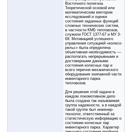
Восточного полигона.
Теоретической основой или
математическим вектором
исследований и оценки
состояния заданных функций
сложных технических систем,
в частности КМБ тепловозов,
служили ГОСТ 1377-67 и МУ 3-
69. Мотивацией успешного
управления ситуацией «колесо-
рельс» была определена
объективная необходимость —
располагать непрерывными и
достоверными данными
состояния колесных пар и
всего перечня механического
оборудования экипажной части
инвентарного парка
тепловозов.
Для решения этой задачи в
каждом локомотивном депо
была создана так называемая
группа надежности, а в каждой
такой группе был инженер-
технолог, ответственный за
статистическую информацию о
состоянии колесных пар
инвентарного парка. Характер
текущего состояния профиля