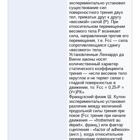
экспериментально установил
существование сил
поверхностного трения двух
тел, прижатых друг к другу
«весомой» силой (Р). При
относительном перемещении
весомого тела Р возникает
сила, направленная против его
перемещения, т.е. Fcc — сила
сопротивляющаяся сдвигу
«весомого» тела.
Установленные Леонардо да
Винчи законы носят
количественный характер
статического коэффициента
трения — «если весомое тело
округлое и не теряет связи с
гладкой поверхностью в
движении, то: Fcc = 0,25-Р =
(У<)РК».
Французский физик Ш. Кулон
экспериментально установил
различие между величиной
продольной силы трения при
покое (Fcc трение при начале
движения — «frottement au
depart», франц.) или фактор
сцепления - «factor of adhesion»
(англ.), когда относительное
перемещение поверхностей