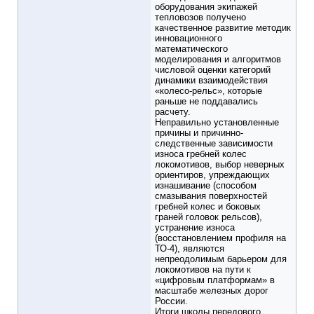
оборудования экипажей
тепловозов получено
качественное развитие методик
инновационного
математического
моделирования и алгоритмов
числовой оценки категорий
динамики взаимодействия
«колесо-рельс», которые
раньше не поддавались
расчету.
Неправильно установленные
причины и причинно-
следственные зависимости
износа гребней колес
локомотивов, выбор неверных
ориентиров, упреждающих
изнашивание (способом
смазывания поверхностей
гребней колес и боковых
граней головок рельсов),
устранение износа
(восстановлением профиля на
ТО-4), являются
непреодолимым барьером для
локомотивов на пути к
«цифровым платформам» в
масштабе железных дорог
России.
Итоги школы передового