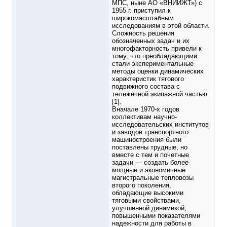
МПС, ныне АО «ВНИИЖТ») с
1955 г. приступил к
широкомасштабным
исследованиям в этой области.
Сложность решения
обозначенных задач и их
многофакторность привели к
тому, что преобладающими
стали экспериментальные
методы оценки динамических
характеристик тягового
подвижного состава с
тележечной экипажной частью
[1].
Вначале 1970-х годов
коллективам научно-
исследовательских институтов
и заводов транспортного
машиностроения были
поставлены трудные, но
вместе с тем и почетные
задачи — создать более
мощные и экономичные
магистральные тепловозы
второго поколения,
обладающие высокими
тяговыми свойствами,
улучшенной динамикой,
повышенными показателями
надежности для работы в