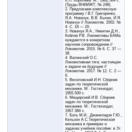
К.П. Королева. М., 1962.304 с.
(Труды ВНИИЖТ; № 248).
2. Предлагаем комплексную
программу / В.Г. Григоренко,
Я.А. Новачук, В.В. Бычек, И.Я.
Новачук // Локомотив. 2002. №
4. С. 18 — 20.
3. Новачук Я.А., Никитин Д.Н.,
Коблов Р.В. Локомотивы БАМа
нуждаются в конкретном
научном сопровождении //
Локомотив. 2015. № 6. С. 37 —
38.
4. Валинский О.С.
Локомотивная тяга: настоящее
и задачи на будущее //
Локомотив. 2017. № 12. С. 2 —
6.
5. Веселовский И.Н. Сборник
задач по теоретической
механике. М.: Гостехиздат,
1955.500 с.
6. Мещерский И.В. Сборник
задач по теоретической
механике. М.: Гостехиздат,
1957.384 с.
7. Бать М.И., Джанелидзе Г.Ю.,
Кельзон А.С.Теоретическая
механика в примерах и
задачах:учебное пособие: в Зт.