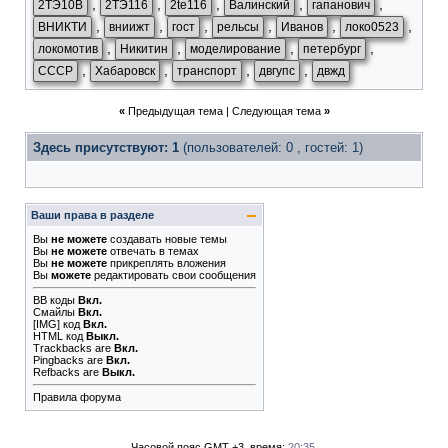
,
,
,
,
,
2ТЭ10В
2ТЭ116
2te116
Валинский
гапанович
,
,
,
,
,
,
ВНИКТИ
вниижт
гост
рельсы
Иванов
локо0523
,
,
,
,
локомотив
Никитин
моделирование
петербург
,
,
,
,
СССР
Хабаровск
транспорт
двгупс
двжд
«
Предыдущая тема
|
Следующая тема
»
Здесь присутствуют: 1
(пользователей: 0 , гостей: 1)
Ваши права в разделе
Вы
не можете
создавать новые темы
Вы
не можете
отвечать в темах
Вы
не можете
прикреплять вложения
Вы
можете
редактировать свои сообщения
BB коды
Вкл.
Смайлы
Вкл.
[IMG]
код
Вкл.
HTML код
Выкл.
Trackbacks
are
Вкл.
Pingbacks
are
Вкл.
Refbacks
are
Выкл.
Правила форума
Часовой пояс GMT +3, время:
20:35
.