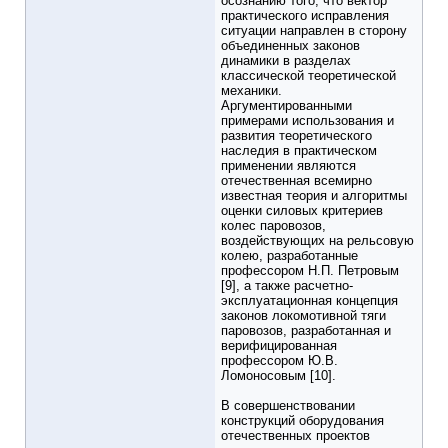
осознанию того, что вектор
практического исправления
ситуации направлен в сторону
объединенных законов
динамики в разделах
классической теоретической
механики.
Аргументированными
примерами использования и
развития теоретического
наследия в практическом
применении являются
отечественная всемирно
известная теория и алгоритмы
оценки силовых критериев
колес паровозов,
воздействующих на рельсовую
колею, разработанные
профессором Н.П. Петровым
[9], а также расчетно-
эксплуатационная концепция
законов локомотивной тяги
паровозов, разработанная и
верифицированная
профессором Ю.В.
Ломоносовым [10].
В совершенствовании
конструкций оборудования
отечественных проектов