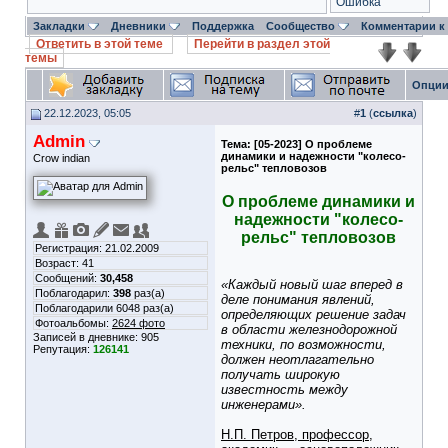
Ошибка
Закладки
Дневники
Поддержка
Сообщество
Комментарии к
Ответить в этой теме
Перейти в раздел этой
темы
Опции
22.12.2023, 05:05
#
1
(
ссылка
)
Admin
Тема:
[05-2023] О проблеме
динамики и надежности "колесо-
Crow indian
рельс" тепловозов
О проблеме динамики и
надежности "колесо-
рельс" тепловозов
Регистрация: 21.02.2009
Возраст: 41
Сообщений:
30,458
«Каждый новый шаг вперед в
Поблагодарил:
398
раз(а)
деле понимания явлений,
Поблагодарили 6048 раз(а)
определяющих решение задач
Фотоальбомы:
2624 фото
в области железнодорожной
Записей в дневнике:
905
техники, по возможности,
Репутация:
126141
должен неотлагательно
получать широкую
известность между
инженерами».
Н.П. Петров, профессор,