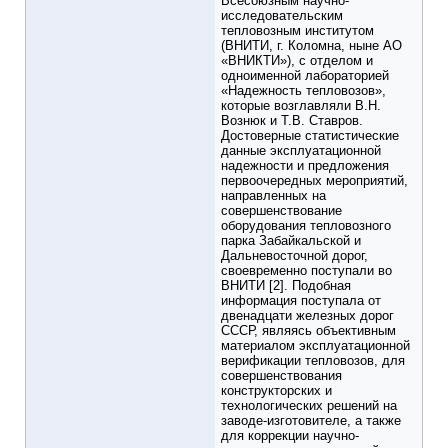
Всесоюзным научно-
исследовательским
тепловозным институтом
(ВНИТИ, г. Коломна, ныне АО
«ВНИКТИ»), с отделом и
одноименной лабораторией
«Надежность тепловозов»,
которые возглавляли В.Н.
Вознюк и Т.В. Ставров.
Достоверные статистические
данные эксплуатационной
надежности и предложения
первоочередных мероприятий,
направленных на
совершенствование
оборудования тепловозного
парка Забайкальской и
Дальневосточной дорог,
своевременно поступали во
ВНИТИ [2]. Подобная
информация поступала от
двенадцати железных дорог
СССР, являясь объективным
материалом эксплуатационной
верификации тепловозов, для
совершенствования
конструкторских и
технологических решений на
заводе-изготовителе, а также
для коррекции научно-