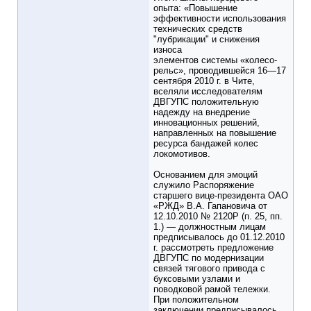
опыта: «Повышение
эффективности использования
технических средств
"лубрикации" и снижения
износа
элементов системы «колесо-
рельс», проводившейся 16—17
сентября 2010 г. в Чите,
вселяли исследователям
ДВГУПС положительную
надежду на внедрение
инновационных решений,
направленных на повышение
ресурса бандажей колес
локомотивов.
Основанием для эмоций
служило Распоряжение
старшего вице-президента ОАО
«РЖД» В.А. Гапановича от
12.10.2010 № 2120Р (п. 25, пп.
1.) — должностным лицам
предписывалось до 01.12.2010
г. рассмотреть предложение
ДВГУПС по модернизации
связей тягового привода с
буксовыми узлами и
поводковой рамой тележки.
При положительном
заключении предписывалось