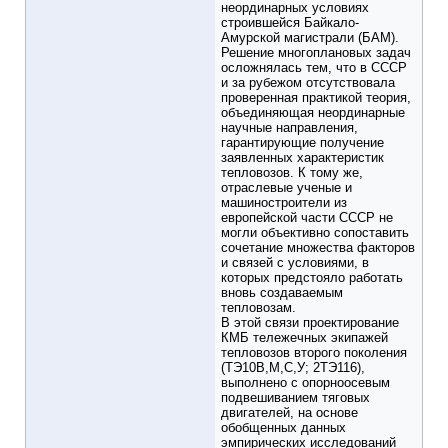
неординарных условиях
строившейся Байкало-
Амурской магистрали (БАМ).
Решение многоплановых задач
осложнялась тем, что в СССР
и за рубежом отсутствовала
проверенная практикой теория,
объединяющая неординарные
научные направления,
гарантирующие получение
заявленных характеристик
тепловозов. К тому же,
отраслевые ученые и
машиностроители из
европейской части СССР не
могли объективно сопоставить
сочетание множества факторов
и связей с условиями, в
которых предстояло работать
вновь создаваемым
тепловозам.
В этой связи проектирование
КМБ тележечных экипажей
тепловозов второго поколения
(ТЭ10В,М,С,У; 2ТЭ116),
выполнено с опорноосевым
подвешиванием тяговых
двигателей, на основе
обобщенных данных
эмпирических исследований