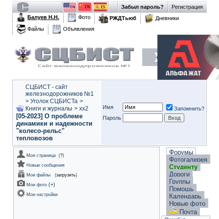
Забыл пароль?
Регистрация
Балуев Н.Н.
Фото
РЖДТьюб
Дневники
Файлы
Объявления
СЦБИСТ - сайт
железнодорожников №1
>
Уголок СЦБИСТа
>
Имя
Книги и журналы
>
xx2
Запомнить?
[05-2023] О проблеме
Пароль
динамики и надежности
"колесо-рельс"
тепловозов
Форумы
Моя страница
(
?
)
Фотогалерея
Новые сообщения
Студенту
Дороги
Мои файлы
(
загрузить
)
Группы
(
+
)
Мои фото
Помощь
Мои настройки
Календарь
Новые фото
Почта