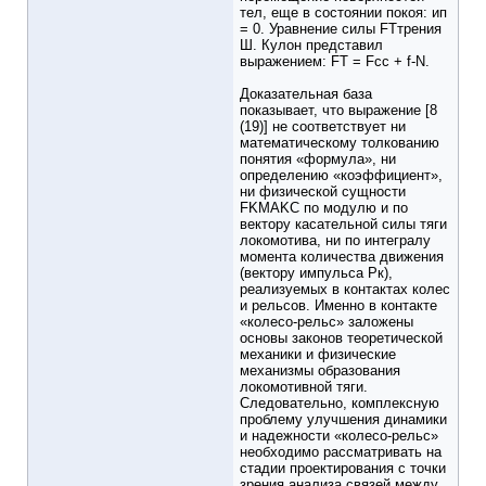
тел, еще в состоянии покоя: ип
= 0. Уравнение силы FTтрения
Ш. Кулон представил
выражением: FT = Fcc + f-N.
Доказательная база
показывает, что выражение [8
(19)] не соответствует ни
математическому толкованию
понятия «формула», ни
определению «коэффициент»,
ни физической сущности
FKMAKC по модулю и по
вектору касательной силы тяги
локомотива, ни по интегралу
момента количества движения
(вектору импульса Рк),
реализуемых в контактах колес
и рельсов. Именно в контакте
«колесо-рельс» заложены
основы законов теоретической
механики и физические
механизмы образования
локомотивной тяги.
Следовательно, комплексную
проблему улучшения динамики
и надежности «колесо-рельс»
необходимо рассматривать на
стадии проектирования с точки
зрения анализа связей между