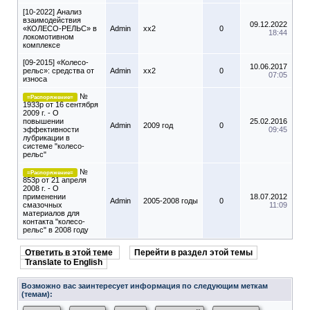
[10-2022] Анализ
взаимодействия
09.12.2022
«КОЛЕСО-РЕЛЬС» в
Admin
xx2
0
18:44
локомотивном
комплексе
[09-2015] «Колесо-
10.06.2017
рельс»: средства от
Admin
xx2
0
07:05
износа
№
=Распоряжение=
1933р от 16 сентября
2009 г. - О
повышении
25.02.2016
Admin
2009 год
0
эффективности
09:45
лубрикации в
системе "колесо-
рельс"
№
=Распоряжение=
853р от 21 апреля
2008 г. - О
применении
18.07.2012
Admin
2005-2008 годы
0
смазочных
11:09
материалов для
контакта "колесо-
рельс" в 2008 году
Ответить в этой теме
Перейти в раздел этой темы
Translate to English
Возможно вас заинтересует информация по следующим меткам
(темам):