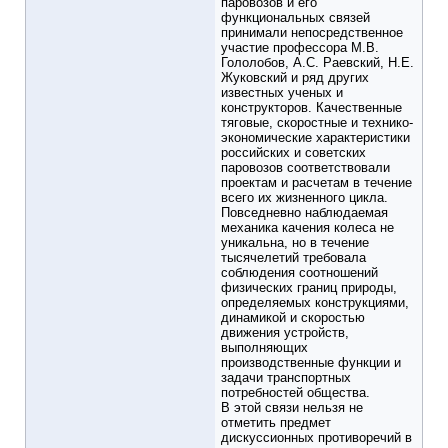
паровозов и его
функциональных связей
принимали непосредственное
участие профессора М.В.
Гололобов, А.С. Раевский, Н.Е.
Жуковский и ряд других
известных ученых и
конструкторов. Качественные
тяговые, скоростные и технико-
экономические характеристики
российских и советских
паровозов соответствовали
проектам и расчетам в течение
всего их жизненного цикла.
Повседневно наблюдаемая
механика качения колеса не
уникальна, но в течение
тысячелетий требовала
соблюдения соотношений
физических границ природы,
определяемых конструкциями,
динамикой и скоростью
движения устройств,
выполняющих
производственные функции и
задачи транспортных
потребностей общества.
В этой связи нельзя не
отметить предмет
дискуссионных противоречий в