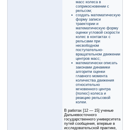
масс колеса в
соприкосновении с
рельсом;
создать математическую
форму записи
траектории и
математическую форму
оценки угловой скорости
колес в контактах с
рельсами при
несвободном
поступательно-
вращательном движении
центров масс;
математически описать
законами динамики
алгоритм оценки
главного момента
количества движения
относительно
мгновенного центра
(полюс) колеса и
реакцию рельсовой
колеи.
В работах [12 — 15] ученые
Дальневосточного
государственного университета
путей сообщения, впервые в
исследовательской практике,