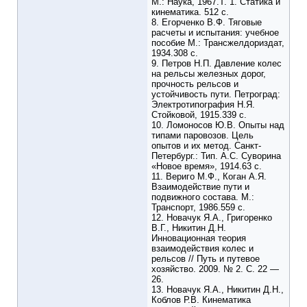
М.: Наука, 1967.Т. 1. Статика и
кинематика. 512 с.
8. Егорченко В.Ф. Тяговые
расчеты и испытания: учебное
пособие М.: Трансжелдориздат,
1934.308 с.
9. Петров Н.П. Давление колес
на рельсы железных дорог,
прочность рельсов и
устойчивость пути. Петроград:
Электротипография Н.Я.
Стойковой, 1915.339 с.
10. Ломоносов Ю.В. Опыты над
типами паровозов. Цель
опытов и их метод. Санкт-
Петербург.: Тип. А.С. Суворина
«Новое время», 1914.63 с.
11. Вериго М.Ф., Коган А.Я.
Взаимодействие пути и
подвижного состава. М.:
Транспорт, 1986.559 с.
12. Новачук Я.А., Григоренко
В.Г., Никитин Д.Н.
Инновационная теория
взаимодействия колес и
рельсов // Путь и путевое
хозяйство. 2009. № 2. С. 22 —
26.
13. Новачук Я.А., Никитин Д.Н.,
Коблов Р.В. Кинематика