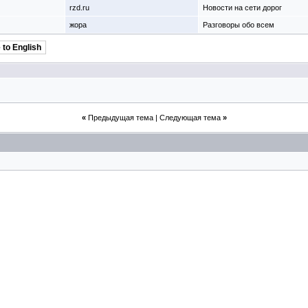
rzd.ru
Новости на сети дорог
жора
Разговоры обо всем
 to English
«
Предыдущая тема
|
Следующая тема
»