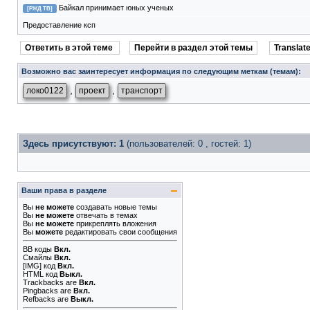
Байкал принимает юных ученых
[РЖД ТВ]
Предоставление ксп
Ответить в этой теме
Перейти в раздел этой темы
Translate
Возможно вас заинтересует информация по следующим меткам (темам):
,
,
локо0122
проект
транспорт
Здесь присутствуют: 1
(пользователей: 0 , гостей: 1)
Ваши права в разделе
Вы
не можете
создавать новые темы
Вы
не можете
отвечать в темах
Вы
не можете
прикреплять вложения
Вы
можете
редактировать свои сообщения
BB коды
Вкл.
Смайлы
Вкл.
[IMG]
код
Вкл.
HTML код
Выкл.
Trackbacks
are
Вкл.
Pingbacks
are
Вкл.
Refbacks
are
Выкл.