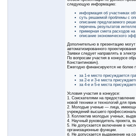
следующую информацию:
информация об участниках объ
суть решаемой проблемы с оп
описание предлагаемого реше
перечень результатов интелл
примерная смета расходов на
описание экономического эфф
Дополнительно в презентацию могут
автоматизированного проектировани
Заявки следует направлять в электро
По вопросам участия в конкурсе обр
Константинович).
Ежегодно финансируются не более пя
за 1-е место присуждается гра
за 2-е и 3-е места присуждает
за 4-е и 5-е места присуждает
Условия участия в конкурсе:
1. Соискателями на предоставление
новой техники и технологий для пр
2. Молодые ученые — лица, имеющие
учреждений высшего профессиональн
3. Коллектив молодых ученых, выдви
4. Научный руководитель проекта, в
5. Не допускается включение в чис
организационные функции.
б. Не допускается выдвижение на со