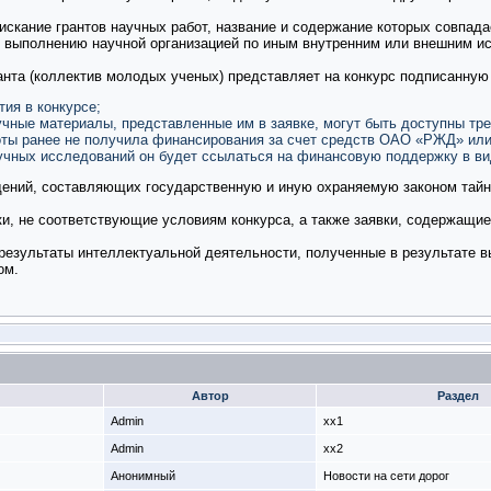
искание грантов научных работ, название и содержание которых совпад
 выполнению научной организацией по иным внутренним или внешним ис
анта (коллектив молодых ученых) представляет на конкурс подписанную з
тия в конкурсе;
учные материалы, представленные им в заявке, могут быть доступны тр
оты ранее не получила финансирования за счет средств ОАО «РЖД» или
аучных исследований он будет ссылаться на финансовую поддержку в ви
дений, составляющих государственную и иную охраняемую законом тайну
и, не соответствующие условиям конкурса, а также заявки, содержащи
результаты интеллектуальной деятельности, полученные в результате вы
ом.
Автор
Раздел
Admin
xx1
Admin
xx2
Анонимный
Новости на сети дорог