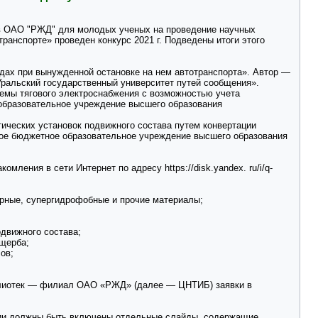
ов ОАО "РЖД" для молодых ученых на проведение научных
ранспорте» проведен конкурс 2021 г. Подведены итоги этого
ах при вынужденной остановке на нем автотранспорта». Автор —
ральский государственный университет путей сообщения».
темы тягового электроснабжения с возможностью учета
образовательное учреждение высшего образования
тических установок подвижного состава путем конвертации
ное бюджетное образовательное учреждение высшего образования
ения в сети Интернет по адресу https://disk.yandex. ru/i/q-
рные, супергидрофобные и прочие материалы;
движного состава;
ущерба;
ов;
иблиотек — филиал ОАО «РЖД» (далее — ЦНТИБ) заявки в
ации должны быть включены отдельные слайды, содержащие