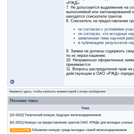
«РЖД».
7. Не допускается выдвижение на со
выполняемой или запланированной к
находятся соискатели грантов.
8. Соискатель на предоставление гр
он согласен с условиями учас
он согласен, что исходные на
заявленная тема научной раб
в публикациях результатов н
9. Заявки не должны содержать све
по их неразглашению.
10. Неправильно оформленные заявк
принимаются.
11. Вопросы распределения прав на 
действующим в ОАО «РЖД» порядк
Нажмите здесь, чтобы написать комментарий к этому сообщению
Похожие темы
Тема
[10-2022] Творческий конкурс будущих железнодорожников
[01-2021] Конкурс на предоставление грантов ОАО «РЖД» для молодых ученых
Объявлен конкурс среди молодых семей железнодорожников
[Новости КТЖ]