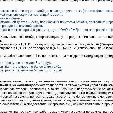
емом не более одного слайда на каждого участника (фотография, возра
исанием ситуации на настоящий момент;
ния проблемы;
ектуальной деятельности, получаемых по итогам работы, пригодных к 
 проведение научной работы;
екта и прогноз срока окупаемости для ОАО «РЖД», а также прочих эфф
 быть включены слайды, отражающие суть предложения заявителя в вид
я.
нном виде в ЦНТИБ, на один из адресов: kaspu-rzd<ayandex.ru (Интернет
ащаться в ЦНТИБ по телефону: 8 (499) 262-97-12 (Трифонова Елена Ива
ти работ, занявших с 1-го по 5-е место на конкурсе в следующем поряд
нт в размере не более 3 млн руб.;
ся грант в размере не более 2 млн руб.;
ся грант в размере не более 1,5 млн руб.
 грантов являются молодые ученые (коллективы молодых ученых), осу
именения на железнодорожном транспорте, а также систем управления ж
 ученую степень, аспиранты, а также научные и педагогические работн
ого образования или научно-исследовательских организаций, которым в
гаемый на соискание гранта, может состоять не более чем из 5 человек
ыдвигаемого на получение гранта, может входить в коллектив соискателе
ло соискателей на предоставление грантов лиц, осуществляющих в проц
искание грантов научных работ, выдвинутых на соискание других грант