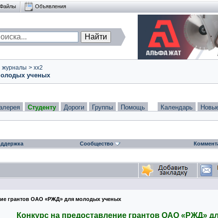
Файлы
Объявления
и журналы
>
xx2
 молодых ученых
алерея
Студенту
Дороги
Группы
Помощь
Календарь
Новы
ддержка
Сообщество
Коммент
ение грантов ОАО «РЖД» для молодых ученых
Конкурс на предоставление грантов ОАО «РЖД» д