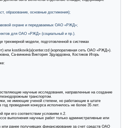
ст, образование, основные достижения);
правовой охране и передаваемых ОАО «РЖД»;
ектов для ОАО «РЖД» (социальный и пр.).
е трехмерной модели, подготовленной в системах
) или kostikovik(a)center.rzd (корпоративная сеть ОАО «РЖД»).
новна, Са-винкина Виктория Эдуардовна, Костиков Игорь
ке:
ществляющие научные исследования, направленные на создание
елезнодорожным транспортом.
ики, не имеющие ученой степени, но работающие в штате
 год проведения конкурса исполнилось не более 35 лет.
.
й при его соответствии условиям п.2.
ессе выполнения научных работ только административные или
ов или ранее получивших финансирование за счет средств ОАО