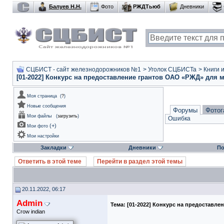
Балуев Н.Н.
Фото
РЖДТьюб
Дневники
СЦБИСТ - сайт железнодорожников №1
>
Уголок СЦБИСТа
>
Книги 
[01-2022] Конкурс на предоставление грантов ОАО «РЖД» для
Моя страница
(
?
)
Новые сообщения
Форумы
Фотог
Мои файлы
(
загрузить
)
Ошибка
(
+
)
Мои фото
Мои настройки
Закладки
Дневники
По
Ответить в этой теме
Перейти в раздел этой темы
20.11.2022, 06:17
Admin
Тема:
[01-2022] Конкурс на предоставл
Crow indian