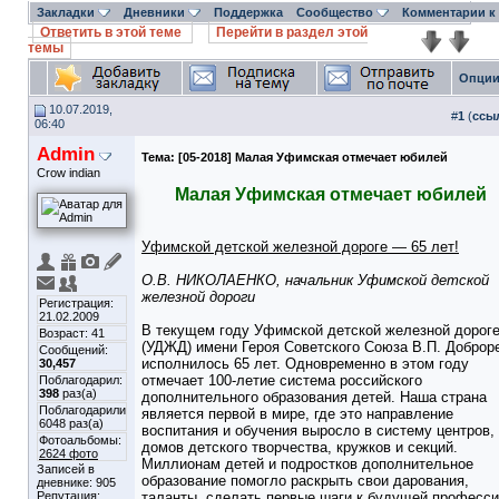
Закладки
Дневники
Поддержка
Сообщество
Комментарии к
Ответить в этой теме
Перейти в раздел этой
темы
Опции
10.07.2019,
#
1
(
ссы
06:40
Admin
Тема:
[05-2018] Малая Уфимская отмечает юбилей
Crow indian
Малая Уфимская отмечает юбилей
Уфимской детской железной дороге — 65 лет!
O.B. НИКОЛАЕНКО, начальник Уфимской детской
железной дороги
Регистрация:
21.02.2009
В текущем году Уфимской детской железной дорог
Возраст: 41
(УДЖД) имени Героя Советского Союза В.П. Доброр
Сообщений:
исполнилось 65 лет. Одновременно в этом году
30,457
отмечает 100-летие система российского
Поблагодарил:
398
раз(а)
дополнительного образования детей. Наша страна
Поблагодарили
является первой в мире, где это направление
6048 раз(а)
воспитания и обучения выросло в систему центров,
Фотоальбомы:
домов детского творчества, кружков и секций.
2624 фото
Миллионам детей и подростков дополнительное
Записей в
образование помогло раскрыть свои дарования,
дневнике:
905
Репутация:
таланты, сделать первые шаги к будущей професси