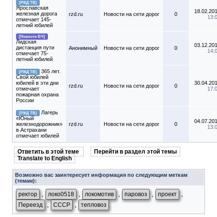
[РЖД ТВ]
Ярославская
18.02.20
железная дорога
rzd.ru
Новости на сети дорог
0
13:
отмечает 145-
летний юбилей
[Новости БЧ]
Лидская
03.12.20
дистанция пути
Анонимный
Новости на сети дорог
0
14:
отмечает 75-
летний юбилей
365 лет.
[РЖД ТВ]
Свой юбилей
юбилей в эти дни
30.04.20
rzd.ru
Новости на сети дорог
0
отмечает
17:
пожарная охрана
России
Лагерь
[РЖД ТВ]
«Юный
04.07.20
железнодорожник»
rzd.ru
Новости на сети дорог
0
13:
в Астрахани
отмечает юбилей
Ответить в этой теме
Перейти в раздел этой темы
Translate to English
Возможно вас заинтересует информация по следующим меткам
(темам):
,
,
,
,
,
ректор
локо0518
локомотив
паровоз
проект
,
,
Переезд
СССР
тепловоз