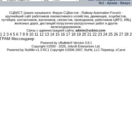
№1
-
Архив
-
Вверх
СЦБИСТ (ранее назывался: Форум СЦБистов - Railway Automation Forum) -
крупнейший сайт работников локомотивного хозяйства, движенцев, эсцебистов,
путейцев, контактников, вагонников, связистов, проводников, работников ЦФТО, ИВЦ
железных дорог, дистанций погрузочно-разгрузочных работ и других
железнодорожников.
Связь с администрацией сайта:
admin@scbist.com
1
2
3
4
5
6
7
8
9
10
11
12
13
14
15
16
17
18
19
20
21
22
23
24
25
26
27
28
2
ГРАМ Мессенджер
Powered by vBulletin® Version 3.8.1
Copyright ©2000 - 2026, Jelsoft Enterprises Ltd.
Powered by NuWiki v1.3 RC1 Copyright ©2006-2007, NuHit, LLC Перевод: zCarot