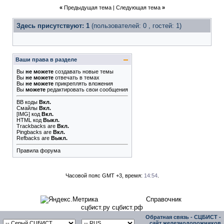
«
Предыдущая тема
|
Следующая тема
»
Здесь присутствуют: 1
(пользователей: 0 , гостей: 1)
Ваши права в разделе
Вы
не можете
создавать новые темы
Вы
не можете
отвечать в темах
Вы
не можете
прикреплять вложения
Вы
можете
редактировать свои сообщения
BB коды
Вкл.
Смайлы
Вкл.
[IMG]
код
Вкл.
HTML код
Выкл.
Trackbacks
are
Вкл.
Pingbacks
are
Вкл.
Refbacks
are
Выкл.
Правила форума
Часовой пояс GMT +3, время:
14:54
.
Справочник
сцбист.ру сцбист.рф
Обратная связь
-
СЦБИСТ -
сайт железнодорожников