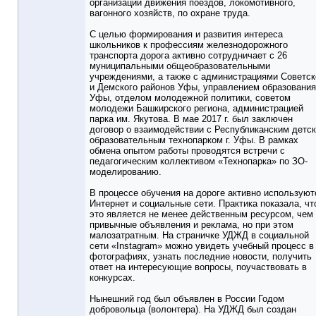
организации движения поездов, локомотивного,
вагонного хозяйств, по охране труда.
С целью формирования и развития интереса
школьников к профессиям железнодорожного
транспорта дорога активно сотрудничает с 26
муниципальными общеобразовательными
учреждениями, а также с администрациями Советск
и Демского районов Уфы, управлением образования
Уфы, отделом молодежной политики, советом
молодежи Башкирского региона, администрацией
парка им. Якутова. В мае 2017 г. был заключен
договор о взаимодействии с Республиканским детс
образовательным технопарком г. Уфы. В рамках
обмена опытом работы проводятся встречи с
педагогическим коллективом «Технопарка» по ЗО-
моделированию.
В процессе обучения на дороге активно используют
Интернет и социальные сети. Практика показала, чт
это является не менее действенным ресурсом, чем
привычные объявления и реклама, но при этом
малозатратным. На страничке УДЖД в социальной
сети «Instagram» можно увидеть учебный процесс в
фотографиях, узнать последние новости, получить
ответ на интересующие вопросы, поучаствовать в
конкурсах.
Нынешний год был объявлен в России Годом
добровольца (волонтера). На УДЖД был создан