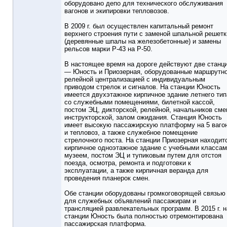
оборудовано депо для технического обслуживания
вагонов и экипировки тепловозов.
В 2009 г. был осуществлен капитальный ремонт
верхнего строения пути с заменой шпальной решетк
(деревянные шпалы на железобетонные) и замены
рельсов марки Р-43 на Р-50.
В настоящее время на дороге действуют две станц
— Юность и Приозерная, оборудованные маршрутно
релейной централизацией с индивидуальным
приводом стрелок и сигналов. На станции Юность
имеется двухэтажное кирпичное здание летнего тип
со служебными помещениями, билетной кассой,
постом ЭЦ, дикторской, релейной, начальников сме
инструкторской, залом ожидания. Станция Юность
имеет высокую пассажирскую платформу на 5 ваго
и тепловоз, а также служебное помещение
стрелочного поста. На станции Приозерная находит
кирпичное одноэтажное здание с учебными классам
музеем, постом ЭЦ и тупиковым путем для отстоя
поезда, осмотра, ремонта и подготовки к
эксплуатации, а также кирпичная веранда для
проведения планерок смен.
Обе станции оборудованы громкоговорящей связью
для служебных объявлений пассажирам и
трансляцией развлекательных программ. В 2015 г. н
станции Юность была полностью отремонтирована
пассажирская платформа.