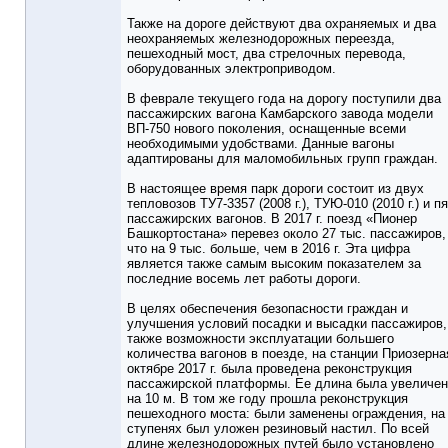
Также на дороге действуют два охраняемых и два
неохраняемых железнодорожных переезда,
пешеходный мост, два стрелочных перевода,
оборудованных электроприводом.
В феврале текущего года на дорогу поступили два
пассажирских вагона Камбарского завода модели
ВП-750 нового поколения, оснащенные всеми
необходимыми удобствами. Данные вагоны
адаптированы для маломобильных групп граждан.
В настоящее время парк дороги состоит из двух
тепловозов ТУ7-3357 (2008 г.), ТУЮ-010 (2010 г.) и п
пассажирских вагонов. В 2017 г. поезд «Пионер
Башкортостана» перевез около 27 тыс. пассажиров,
что на 9 тыс. больше, чем в 2016 г. Эта цифра
является также самым высоким показателем за
последние восемь лет работы дороги.
В целях обеспечения безопасности граждан и
улучшения условий посадки и высадки пассажиров,
также возможности эксплуатации большего
количества вагонов в поезде, на станции Приозерна
октябре 2017 г. была проведена реконструкция
пассажирской платформы. Ее длина была увеличе
на 10 м. В том же году прошла реконструкция
пешеходного моста: были заменены ограждения, на
ступенях был уложен резиновый настил. По всей
длине железнодорожных путей было установлено