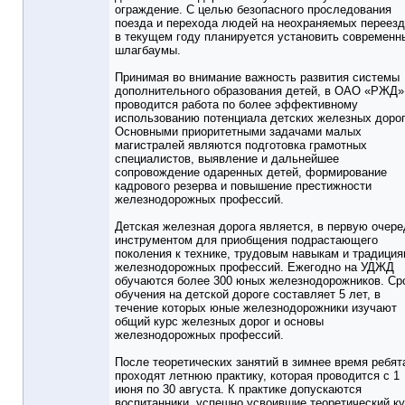
ограждение. С целью безопасного проследования
поезда и перехода людей на неохраняемых переез
в текущем году планируется установить современн
шлагбаумы.
Принимая во внимание важность развития системы
дополнительного образования детей, в ОАО «РЖД»
проводится работа по более эффективному
использованию потенциала детских железных дорог
Основными приоритетными задачами малых
магистралей являются подготовка грамотных
специалистов, выявление и дальнейшее
сопровождение одаренных детей, формирование
кадрового резерва и повышение престижности
железнодорожных профессий.
Детская железная дорога является, в первую очере
инструментом для приобщения подрастающего
поколения к технике, трудовым навыкам и традици
железнодорожных профессий. Ежегодно на УДЖД
обучаются более 300 юных железнодорожников. Ср
обучения на детской дороге составляет 5 лет, в
течение которых юные железнодорожники изучают
общий курс железных дорог и основы
железнодорожных профессий.
После теоретических занятий в зимнее время ребят
проходят летнюю практику, которая проводится с 1
июня по 30 августа. К практике допускаются
воспитанники, успешно усвоившие теоретический к