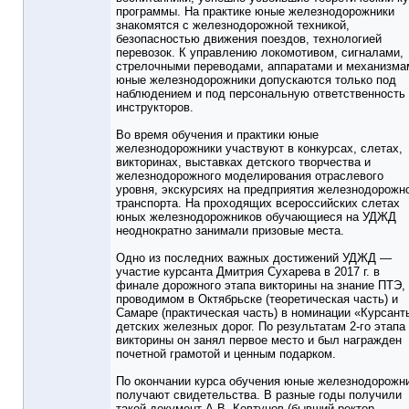
программы. На практике юные железнодорожники
знакомятся с железнодорожной техникой,
безопасностью движения поездов, технологией
перевозок. К управлению локомотивом, сигналами,
стрелочными переводами, аппаратами и механизма
юные железнодорожники допускаются только под
наблюдением и под персональную ответственность
инструкторов.
Во время обучения и практики юные
железнодорожники участвуют в конкурсах, слетах,
викторинах, выставках детского творчества и
железнодорожного моделирования отраслевого
уровня, экскурсиях на предприятия железнодорожн
транспорта. На проходящих всероссийских слетах
юных железнодорожников обучающиеся на УДЖД
неоднократно занимали призовые места.
Одно из последних важных достижений УДЖД —
участие курсанта Дмитрия Сухарева в 2017 г. в
финале дорожного этапа викторины на знание ПТЭ,
проводимом в Октябрьске (теоретическая часть) и
Самаре (практическая часть) в номинации «Курсант
детских железных дорог. По результатам 2-го этапа
викторины он занял первое место и был награжден
почетной грамотой и ценным подарком.
По окончании курса обучения юные железнодорожн
получают свидетельства. В разные годы получили
такой документ А.В. Ковтунов (бывший ректор