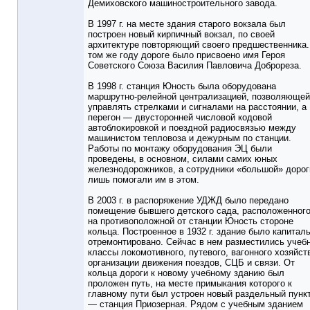
Демиховского машиностроительного завода.
В 1997 г. на месте здания старого вокзала был
построен новый кирпичный вокзал, по своей
архитектуре повторяющий своего предшественника.
том же году дороге было присвоено имя Героя
Советского Союза Василия Павловича Доброреза.
В 1998 г. станция Юность была оборудована
маршрутно-релейной централизацией, позволяющей
управлять стрелками и сигналами на расстоянии, а
перегон — двусторонней числовой кодовой
автоблокировкой и поездной радиосвязью между
машинистом тепловоза и дежурным по станции.
Работы по монтажу оборудования ЭЦ были
проведены, в основном, силами самих юных
железнодорожников, а сотрудники «большой» дорог
лишь помогали им в этом.
В 2003 г. в распоряжение УДЖД было передано
помещение бывшего детского сада, расположенног
на противоположной от станции Юность стороне
кольца. Построенное в 1932 г. здание было капитал
отремонтировано. Сейчас в нем разместились учеб
классы локомотивного, путевого, вагонного хозяйст
организации движения поездов, СЦБ и связи. От
кольца дороги к новому учебному зданию был
проложен путь, на месте примыкания которого к
главному пути был устроен новый раздельный пунк
— станция Приозерная. Рядом с учебным зданием