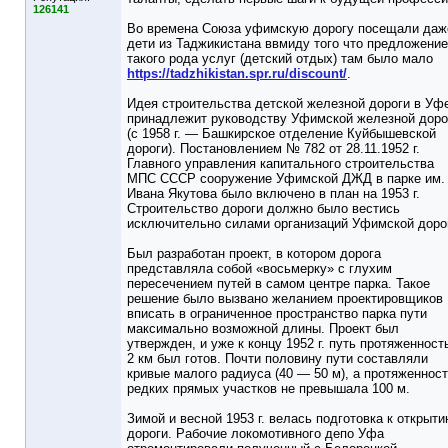
126141
Во времена Союза уфимскую дорогу посещали даж
дети из Таджикистана ввмиду того что предложение
такого рода услуг (детский отдых) там было мало
https://tadzhikistan.spr.ru/discount/
.
Идея строительства детской железной дороги в Уф
принадлежит руководству Уфимской железной доро
(с 1958 г. — Башкирское отделение Куйбышевской
дороги). Постановлением № 782 от 28.11.1952 г.
Главного управления капитального строительства
МПС СССР сооружение Уфимской ДЖД в парке им.
Ивана Якутова было включено в план на 1953 г.
Строительство дороги должно было вестись
исключительно силами организаций Уфимской доро
Был разработан проект, в котором дорога
представляла собой «восьмерку» с глухим
пересечением путей в самом центре парка. Такое
решение было вызвано желанием проектировщиков
вписать в ограниченное пространство парка пути
максимально возможной длины. Проект был
утвержден, и уже к концу 1952 г. путь протяженнос
2 км был готов. Почти половину пути составляли
кривые малого радиуса (40 — 50 м), а протяженнос
редких прямых участков не превышала 100 м.
Зимой и весной 1953 г. велась подготовка к открыт
дороги. Рабочие локомотивного депо Уфа