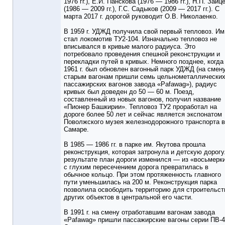
1976 гг.), Е.И. Панскова (1976 — 1986 гг.), Н.П. Зайц
(1986 — 2009 гг.), Г.С. Садыков (2009 — 2017 гг.). С
марта 2017 г. дорогой руководит О.В. Николаенко.
В 1959 г. УДЖД получила свой первый тепловоз. Им
стал локомотив ТУ2-104. Изначально тепловоз не
вписывался в кривые малого радиуса. Это
потребовало проведения спешной реконструкции и
перекладки путей в кривых. Немного позднее, когда
1961 г. был обновлен вагонный парк УДЖД (на смен
старым вагонам пришли семь цельнометаллически
пассажирских вагонов завода «Pafawag»), радиус
кривых был доведен до 50 — 60 м. Поезд,
составленный из новых вагонов, получил название
«Пионер Башкирии». Тепловоз ТУ2 проработал на
дороге более 50 лет и сейчас является экспонатом
Поволжского музея железнодорожного транспорта в
Самаре.
В 1985 — 1986 гг. в парке им. Якутова прошла
реконструкция, которая затронула и детскую дорогу
результате план дороги изменился — из «восьмерк
с глухим пересечением дорога превратилась в
обычное кольцо. При этом протяженность главного
пути уменьшилась на 200 м. Реконструкция парка
позволила освободить территорию для строительст
других объектов в центральной его части.
В 1991 г. на смену отработавшим вагонам завода
«Pafawag» пришли пассажирские вагоны серии ПВ-