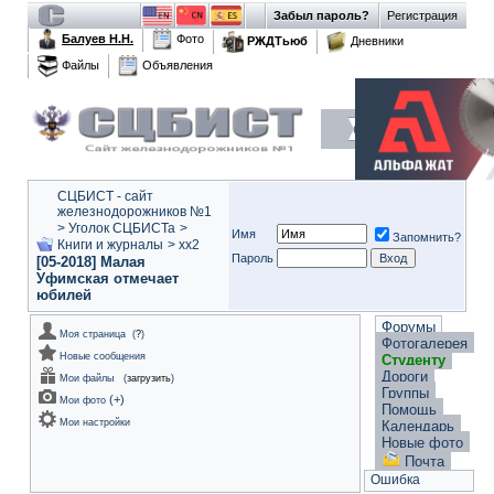
Забыл пароль?
Регистрация
Балуев Н.Н.
Фото
РЖДТьюб
Дневники
Файлы
Объявления
СЦБИСТ - сайт
железнодорожников №1
>
Уголок СЦБИСТа
>
Имя
Запомнить?
Книги и журналы
>
xx2
Пароль
[05-2018] Малая
Уфимская отмечает
юбилей
Форумы
Моя страница
(
?
)
Фотогалерея
Новые сообщения
Студенту
Дороги
Мои файлы
(
загрузить
)
Группы
(
+
)
Мои фото
Помощь
Мои настройки
Календарь
Новые фото
Почта
Ошибка