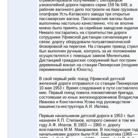
отремонтировали полученный с Белорецкой
узкоколейной дороги паровоз серии 159 № 649, а
рабочие вагонного депо построили на базе грузовых
платформ Усть-Катавского завода три открытых
пассажирских вагона. Пассажирские вагоны были
выполнены настолько качественно, что их вполне
можно было принять за серийные заводские издели
Немало постарались на строительстве дороги
сотрудники Уфимской дистанции сигнализации и
связи: дорогу оборудовали полуавтоматической
блокировкой на перегоне. На станциях привод стрел
был выполнен ручным, контроль за их положением
осуществлялся с помощью замков Мелентьева.
Дистанцией гражданских сооружений был построен
деревянный вокзал на станции Пионерская (позднее
переименованной в Юность).
В свой первый рейс поезд Уфимской детской
железной дороги отправился со станции Пионерска
10 мая 1953 г. Время следования в пути составляло
мин. Первый поезд повела локомотивная бригада,
состоявшая из юных железнодорожников Владисла
Иванова и Константина Усова под руководством
машиниста-инструктора А.И. Ивлева.
Первым начальником детской дороги в 1953 г. был
назначен К.П. Степанов, которого сменил в том же
году А.Ф. Ипатов. В 1953 — 1965 гг. дорогу
возглавляла М.М. Макарамова. В последующие го
начальниками дороги были Н.И. Башкатова (1965 —