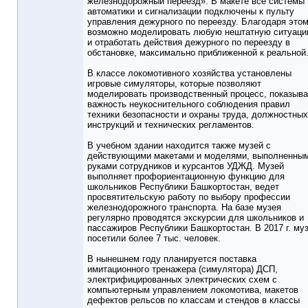
железнодорожный переезд». В макете все системы
автоматики и сигнализации подключены к пульту
управления дежурного по переезду. Благодаря это
возможно моделировать любую нештатную ситуац
и отработать действия дежурного по переезду в
обстановке, максимально приближенной к реальной
В классе локомотивного хозяйства установлены
игровые симуляторы, которые позволяют
моделировать производственный процесс, показыв
важность неукоснительного соблюдения правил
техники безопасности и охраны труда, должностных
инструкций и технических регламентов.
В учебном здании находится также музей с
действующими макетами и моделями, выполненны
руками сотрудников и курсантов УДЖД. Музей
выполняет профориентационную функцию для
школьников Республики Башкортостан, ведет
просвятительскую работу по выбору профессии
железнодорожного транспорта. На базе музея
регулярно проводятся экскурсии для школьников и
пассажиров Республики Башкортостан. В 2017 г. му
посетили более 7 тыс. человек.
В нынешнем году планируется поставка
имитационного тренажера (симулятора) ДСП,
электрифицированных электрических схем с
компьютерным управлением локомотива, макетов
дефектов рельсов по классам и стендов в классы