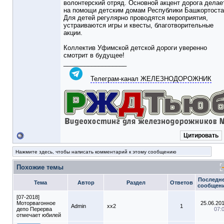
волонтерский отряд. Основной акцент дорога делае
на помощи детским домам Республики Башкортоста
Для детей регулярно проводятся мероприятия,
устраиваются игры и квесты, благотворительные
акции.
Коллектив Уфимской детской дороги уверенно
смотрит в будущее!
__________________
Телеграм-канал ЖЕЛЕЗНОДОРОЖНИК
Цитировать
Нажмите здесь, чтобы написать комментарий к этому сообщению
Похожие темы
Последн
Тема
Автор
Раздел
Ответов
сообщен
[07-2018]
Моторвагонное
25.06.20
Admin
xx2
1
депо Перерва
07:
отмечает юбилей