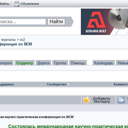
Файлы
Объявления
и журналы
>
xx2
нференция по ВСМ
алерея
Студенту
Дороги
Группы
Помощь
Календарь
Новы
ддержка
Сообщество
Коммент
ная научно-практическая конференция по ВСМ
Состоялась международная научно-практическая 