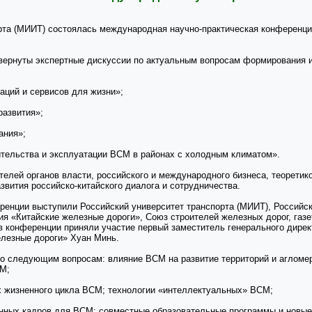
рта (МИИТ) состоялась международная научно-практическая конференц
вернуты экспертные дискуссии по актуальным вопросам формирования 
аций и сервисов для жизни»;
развития»;
ания»;
ительства и эксплуатации ВСМ в районах с холодным климатом».
лей органов власти, российского и международного бизнеса, теоретико
вития российско-китайского диалога и сотрудничества.
ренции выступили Российский университет транспорта (МИИТ), Россий
ия «Китайские железные дороги», Союз строителей железных дорог, газ
в конференции приняли участие первый заместитель генерального дире
елезные дороги» Хуан Минь.
о следующим вопросам: влияние ВСМ на развитие территорий и агломе
СМ;
х жизненного цикла ВСМ; технологии «интеллектуальных» ВСМ;
енных кадров для ВСМ; совместные образовательные программы и новы