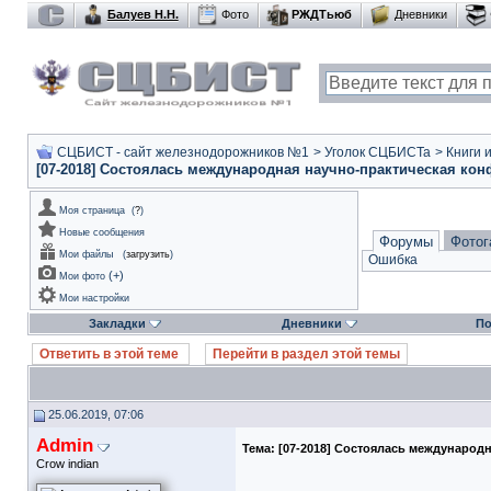
Балуев Н.Н.
Фото
РЖДТьюб
Дневники
СЦБИСТ - сайт железнодорожников №1
>
Уголок СЦБИСТа
>
Книги 
[07-2018] Состоялась международная научно-практическая ко
Моя страница
(
?
)
Новые сообщения
Форумы
Фотог
Мои файлы
(
загрузить
)
Ошибка
(
+
)
Мои фото
Мои настройки
Закладки
Дневники
По
Ответить в этой теме
Перейти в раздел этой темы
25.06.2019, 07:06
Admin
Тема:
[07-2018] Состоялась международ
Crow indian