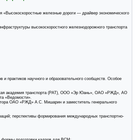
ия «Высокоскоростные железные дороги — драйвер экономического
инфраструктуры высокоскоростного железнодорожного транспорта
в и практиков научного и образовательного сообществ. Особое
ская академия транспорта (РАТ), ООО «Эр Юань», ОАО «РЖД», АО
ета «Ведомости».
ктора ОАО «РЖД» А.С. Мишарин и заместитель генерального
раций; перспективы формирования международных транспортно-
е формы подготовки кадров для ВСМ;