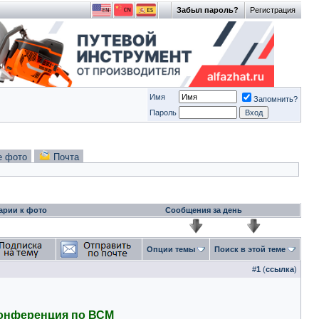
Забыл пароль?
Регистрация
Имя
Запомнить?
Пароль
е фото
Почта
арии к фото
Сообщения за день
Опции темы
Поиск в этой теме
#
1
(
ссылка
)
конференция по ВСМ