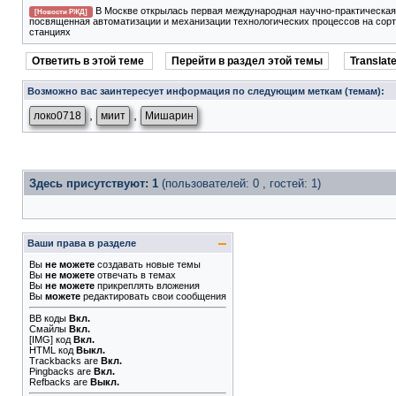
В Москве открылась первая международная научно-практическая
[Новости РЖД]
посвященная автоматизации и механизации технологических процессов на сор
станциях
Ответить в этой теме
Перейти в раздел этой темы
Translate
Возможно вас заинтересует информация по следующим меткам (темам):
,
,
локо0718
миит
Мишарин
Здесь присутствуют: 1
(пользователей: 0 , гостей: 1)
Ваши права в разделе
Вы
не можете
создавать новые темы
Вы
не можете
отвечать в темах
Вы
не можете
прикреплять вложения
Вы
можете
редактировать свои сообщения
BB коды
Вкл.
Смайлы
Вкл.
[IMG]
код
Вкл.
HTML код
Выкл.
Trackbacks
are
Вкл.
Pingbacks
are
Вкл.
Refbacks
are
Выкл.