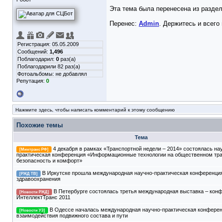
Эта тема была перенесена из разде
Перенес:
Admin
. Держитесь и всего
Регистрация: 05.05.2009
Сообщений:
1,496
Поблагодарил:
0
раз(а)
Поблагодарили 82 раз(а)
Фотоальбомы:
не добавлял
Репутация:
0
Нажмите здесь, чтобы написать комментарий к этому сообщению
Похожие темы
Тема
4 декабря в рамках «Транспортной недели – 2014» состоялась на
[Минтранс РФ]
практическая конференция «Информационные технологии на общественном тра
безопасность и комфорт»
В Иркутске прошла международная научно-практическая конференци
[РЖД ТВ]
здравоохранения
В Петербурге состоялась третья международная выставка – кон
[Новости РЖД]
ИнтеллектТранс 2011
В Одессе началась международная научно-практическая конферен
[Новости УЗ]
взаимодействия подвижного состава и пути