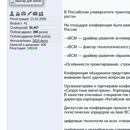
В Российском университете транспо
роста»
Регистрация: 21.02.2009
Возраст: 41
На площадке конференции были раз
Сообщений:
30,457
России:
Поблагодарил:
398
раз(а)
Поблагодарили 6048 раз(а)
- «ВСМ — драйвер развития агломер
Фотоальбомы:
2624 фото
Записей в дневнике:
905
- «ВСМ — фактор технологического 
Репутация:
126141
- «ВСМ — драйвер развития образов
«Особенности проектирования, стро
Конференция объединила представите
внимание было уделено вопросам раз
Организаторами и партнерами конфе
«Скоростные магистрали», Корпорац
В качестве ключевых специалистов 
директора корпорации «Китайские ж
Дискуссии на конференции прошли п
логистических коридоров на базе В
цифровые технологии на всех этапа
требования к квалификации соврем